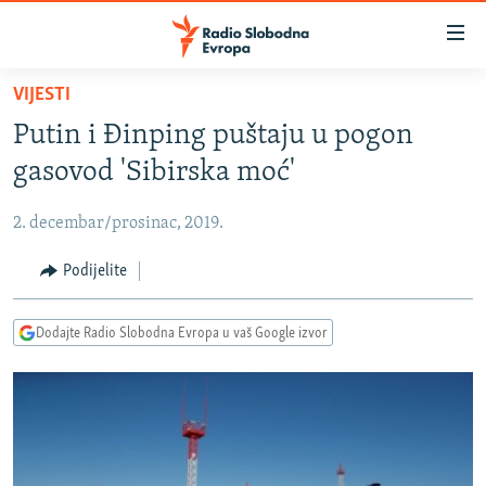
Dostupni
linkovi
Pređite
VIJESTI
na
VIJESTI
Putin i Đinping puštaju u pogon
glavni
BOSNA I HERCEGOVINA
sadržaj
gasovod 'Sibirska moć'
SRBIJA
Pređite
na
2. decembar/prosinac, 2019.
KOSOVO
glavnu
CRNA GORA
Podijelite
navigaciju
Pređite
VIZUELNO
na
Dodajte Radio Slobodna Evropa u vaš Google izvor
PODCASTI
VIDEO
pretragu
RAT U UKRAJINI
FOTOGALERIJE
KINA NA BALKANU
INFOGRAFIKE
RSE PRIČE IZ SVIJETA