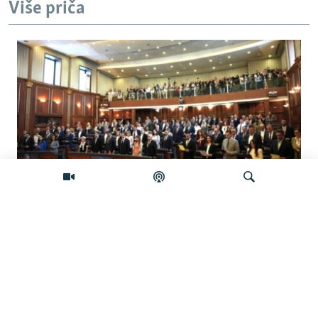
Više priča
Šta će se desiti ako se Skupština Kosova
ne konstituiše do ponoći?
Pretraživač