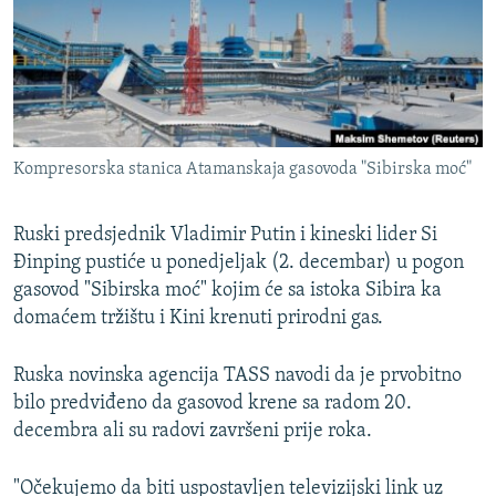
ISPRIČAJ MI
DNEVNO@RSE
SPECIJALI RSE
VIŠE OD NASLOVA
PRATITE NAS
Kompresorska stanica Atamanskaja gasovoda "Sibirska moć"
GENOCID U SREBRENICI
POPLAVE I KLIZIŠTA U BIH 2024.
Ruski predsjednik Vladimir Putin i kineski lider Si
TV LIBERTY
Đinping pustiće u ponedjeljak (2. decembar) u pogon
Sve RFE/RL stranice
gasovod "Sibirska moć" kojim će sa istoka Sibira ka
POST SCRIPTUM
domaćem tržištu i Kini krenuti prirodni gas.
MOJA EVROPA
Ruska novinska agencija TASS navodi da je prvobitno
TRI DECENIJE OD RATA U BIH
bilo predviđeno da gasovod krene sa radom 20.
SVE KARTE DEJTONA
decembra ali su radovi završeni prije roka.
NASTANAK I RASPAD JUGOSLAVIJE
"Očekujemo da biti uspostavljen televizijski link uz