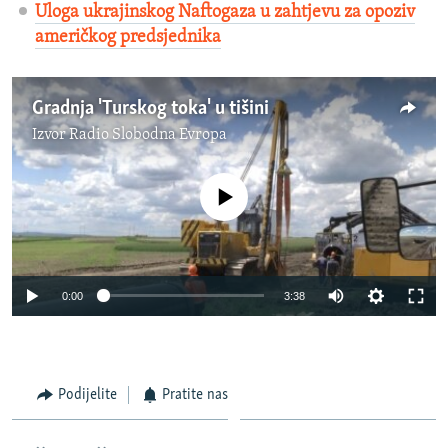
Uloga ukrajinskog Naftogaza u zahtjevu za opoziv
američkog predsjednika
Gradnja 'Turskog toka' u tišini
Izvor
Radio Slobodna Evropa
No media source currently available
0:00
3:38
Podijelite
Pratite nas