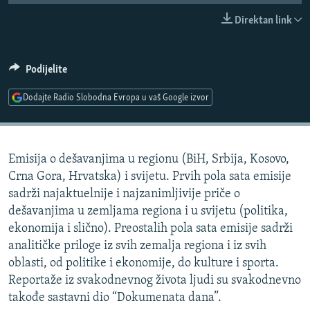
ISPRIČAJ MI
Direktan link
DNEVNO@RSE
SPECIJALI RSE
Podijelite
VIŠE OD NASLOVA
Dodajte Radio Slobodna Evropa u vaš Google izvor
PRATITE NAS
GENOCID U SREBRENICI
POPLAVE I KLIZIŠTA U BIH 2024.
Emisija o dešavanjima u regionu (BiH, Srbija, Kosovo,
TV LIBERTY
Sve RFE/RL stranice
Crna Gora, Hrvatska) i svijetu. Prvih pola sata emisije
POST SCRIPTUM
sadrži najaktuelnije i najzanimljivije priče o
dešavanjima u zemljama regiona i u svijetu (politika,
MOJA EVROPA
ekonomija i slično). Preostalih pola sata emisije sadrži
TRI DECENIJE OD RATA U BIH
analitičke priloge iz svih zemalja regiona i iz svih
SVE KARTE DEJTONA
oblasti, od politike i ekonomije, do kulture i sporta.
Reportaže iz svakodnevnog života ljudi su svakodnevno
NASTANAK I RASPAD JUGOSLAVIJE
takođe sastavni dio “Dokumenata dana”.