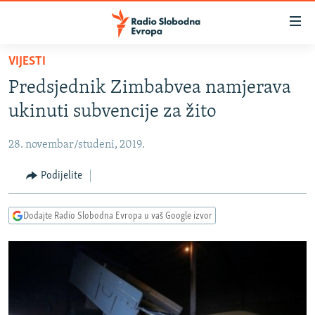
Dostupni
linkovi
Pređite
VIJESTI
na
VIJESTI
Predsjednik Zimbabvea namjerava
glavni
BOSNA I HERCEGOVINA
sadržaj
ukinuti subvencije za žito
SRBIJA
Pređite
na
28. novembar/studeni, 2019.
KOSOVO
glavnu
CRNA GORA
Podijelite
navigaciju
Pređite
VIZUELNO
na
Dodajte Radio Slobodna Evropa u vaš Google izvor
PODCASTI
VIDEO
pretragu
RAT U UKRAJINI
FOTOGALERIJE
KINA NA BALKANU
INFOGRAFIKE
RSE PRIČE IZ SVIJETA