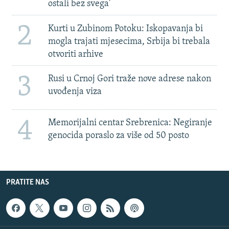
ostali bez svega'
2
Kurti u Zubinom Potoku: Iskopavanja bi
mogla trajati mjesecima, Srbija bi trebala
otvoriti arhive
3
Rusi u Crnoj Gori traže nove adrese nakon
uvođenja viza
4
Memorijalni centar Srebrenica: Negiranje
genocida poraslo za više od 50 posto
PRATITE NAS