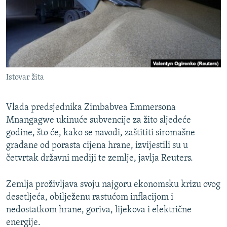
ISPRIČAJ MI
DNEVNO@RSE
SPECIJALI RSE
VIŠE OD NASLOVA
PRATITE NAS
Istovar žita
GENOCID U SREBRENICI
POPLAVE I KLIZIŠTA U BIH 2024.
Vlada predsjednika Zimbabvea Emmersona
TV LIBERTY
Mnangagwe ukinuće subvencije za žito sljedeće
Sve RFE/RL stranice
godine, što će, kako se navodi, zaštititi siromašne
POST SCRIPTUM
građane od porasta cijena hrane, izvijestili su u
MOJA EVROPA
četvrtak državni mediji te zemlje, javlja Reuters.
TRI DECENIJE OD RATA U BIH
Zemlja proživljava svoju najgoru ekonomsku krizu ovog
SVE KARTE DEJTONA
desetljeća, obilježenu rastućom inflacijom i
nedostatkom hrane, goriva, lijekova i električne
NASTANAK I RASPAD JUGOSLAVIJE
energije.