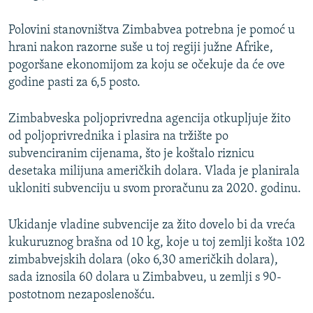
Polovini stanovništva Zimbabvea potrebna je pomoć u
hrani nakon razorne suše u toj regiji južne Afrike,
pogoršane ekonomijom za koju se očekuje da će ove
godine pasti za 6,5 posto.
Zimbabveska poljoprivredna agencija otkupljuje žito
od poljoprivrednika i plasira na tržište po
subvenciranim cijenama, što je koštalo riznicu
desetaka milijuna američkih dolara. Vlada je planirala
ukloniti subvenciju u svom proračunu za 2020. godinu.
Ukidanje vladine subvencije za žito dovelo bi da vreća
kukuruznog brašna od 10 kg, koje u toj zemlji košta 102
zimbabvejskih dolara (oko 6,30 američkih dolara),
sada iznosila 60 dolara u Zimbabveu, u zemlji s 90-
postotnom nezaposlenošću.