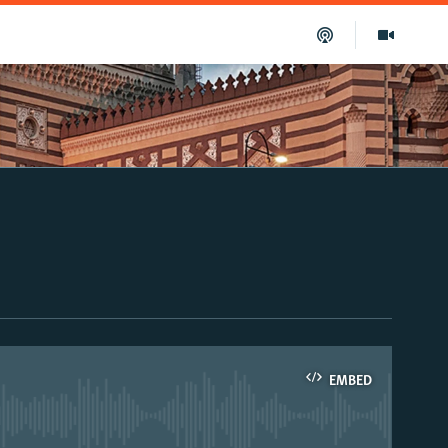
EMBED
able