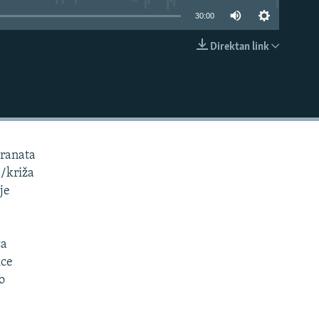
30:00
Direktan link
EMBED
granata
a/križa
je
ca
ice
o