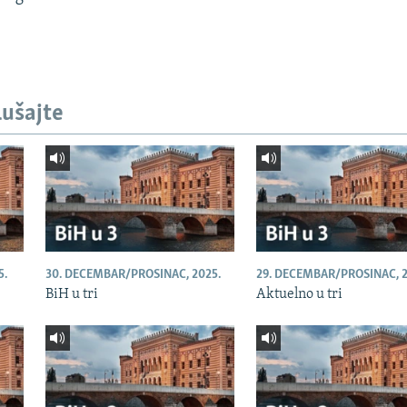
lušajte
5.
30. DECEMBAR/PROSINAC, 2025.
29. DECEMBAR/PROSINAC, 2
BiH u tri
Aktuelno u tri