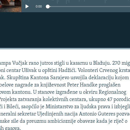
0:00
mpa Vučjak rano jutros stigli u kasarnu u Blažuju. 270 mi
oni centar Ušivak u opštini Hadžići. Volonteri Crvenog krst
k. Skupština Kantona Sarajevo usvojila deklaraciju kojom 
obelove nagrade za književnost Peter Handke proglašen
vom kantonu. U stanove izgrađene u okviru Regionalnog
rojekta zatvaranja kolektivnih centara, ukupno 47 porodi
či i Bileći, saopćilo je Ministarstvo za ljudska prava i izbjegl
neralni sekretar Ujedinjenih nacija Antonio Guteres pozva
ske sile da preuzmu ambicioznije obaveze kada je riječ o
ih gasova.