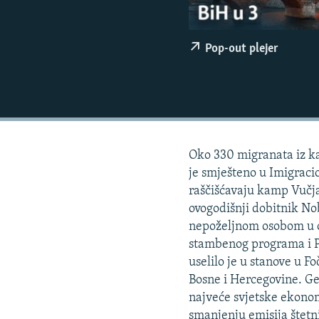
ISPRIČAJ MI
DNEVNO@RSE
Pop-out plejer
SPECIJALI RSE
VIŠE OD NASLOVA
GENOCID U SREBRENICI
POPLAVE I KLIZIŠTA U BIH 2024.
Oko 330 migranata iz ka
TV LIBERTY
je smješteno u Imigraci
POST SCRIPTUM
raščišćavaju kamp Vučja
MOJA EVROPA
ovogodišnji dobitnik N
nepoželjnom osobom u o
TRI DECENIJE OD RATA U BIH
stambenog programa i P
SVE KARTE DEJTONA
uselilo je u stanove u Fo
Bosne i Hercegovine. Ge
NASTANAK I RASPAD JUGOSLAVIJE
najveće svjetske ekonom
smanjenju emisija štetn