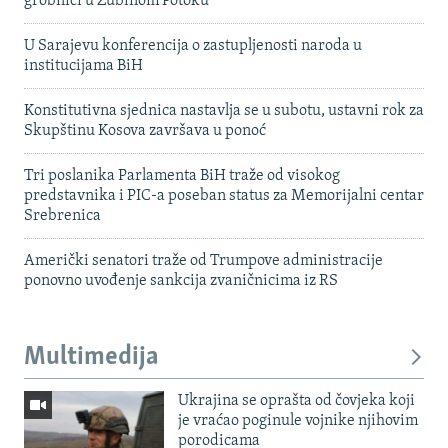
grobnici u Zubinom Potoku
U Sarajevu konferencija o zastupljenosti naroda u
institucijama BiH
Konstitutivna sjednica nastavlja se u subotu, ustavni rok za
Skupštinu Kosova završava u ponoć
Tri poslanika Parlamenta BiH traže od visokog
predstavnika i PIC-a poseban status za Memorijalni centar
Srebrenica
Američki senatori traže od Trumpove administracije
ponovno uvođenje sankcija zvaničnicima iz RS
Multimedija
Ukrajina se oprašta od čovjeka koji
je vraćao poginule vojnike njihovim
porodicama