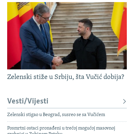
Zelenski stiže u Srbiju, šta Vučić dobija?
Vesti/Vijesti
Zelenski stigao u Beograd, susreo se sa Vučićem
Posmrtni ostaci pronađeni u trećoj mogućoj masovnoj