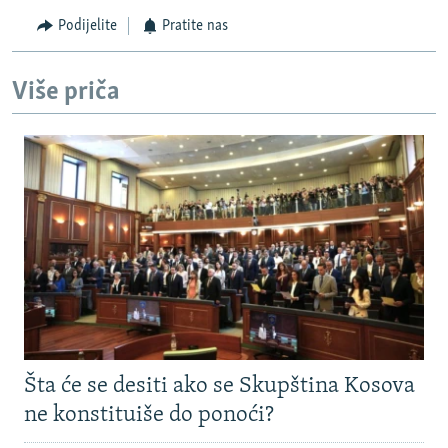
Podijelite
Pratite nas
Više priča
Šta će se desiti ako se Skupština Kosova
ne konstituiše do ponoći?