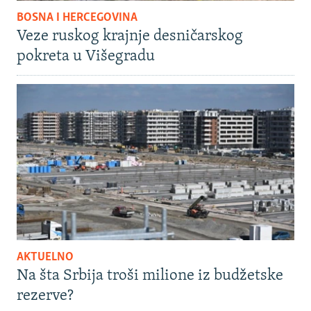
BOSNA I HERCEGOVINA
Veze ruskog krajnje desničarskog
pokreta u Višegradu
AKTUELNO
Na šta Srbija troši milione iz budžetske
rezerve?