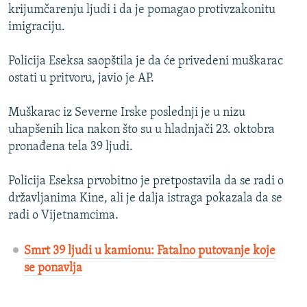
krijumčarenju ljudi i da je pomagao protivzakonitu
imigraciju.
Policija Eseksa saopštila je da će privedeni muškarac
ostati u pritvoru, javio je AP.
Muškarac iz Severne Irske poslednji je u nizu
uhapšenih lica nakon što su u hladnjači 23. oktobra
pronađena tela 39 ljudi.
Policija Eseksa prvobitno je pretpostavila da se radi o
državljanima Kine, ali je dalja istraga pokazala da se
radi o Vijetnamcima.
Smrt 39 ljudi u kamionu: Fatalno putovanje koje
se ponavlja