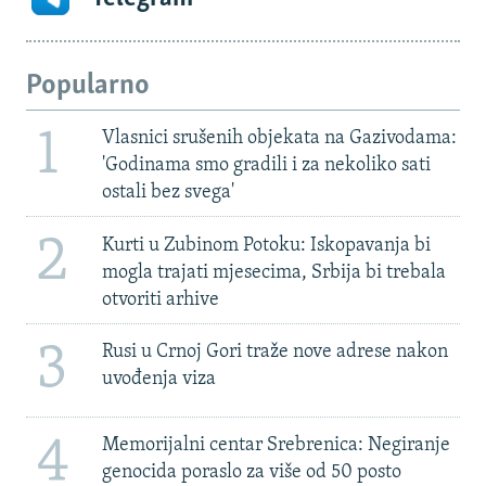
Popularno
1
Vlasnici srušenih objekata na Gazivodama:
'Godinama smo gradili i za nekoliko sati
ostali bez svega'
2
Kurti u Zubinom Potoku: Iskopavanja bi
mogla trajati mjesecima, Srbija bi trebala
otvoriti arhive
3
Rusi u Crnoj Gori traže nove adrese nakon
uvođenja viza
4
Memorijalni centar Srebrenica: Negiranje
genocida poraslo za više od 50 posto