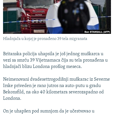
ISPRIČAJ MI
DNEVNO@RSE
SPECIJALI RSE
VIŠE OD NASLOVA
PRATITE NAS
Hladnjača u kojoj je pronađeno 39 tela migranata
GENOCID U SREBRENICI
POPLAVE I KLIZIŠTA U BIH 2024.
Britanska policija uhapsila je još jednog muškarca u
TV LIBERTY
vezi sa smrću 39 Vijetnamaca čija su tela pronađena u
Sve RFE/RL stranice
hladnjači blizu Londona prošlog meseca.
POST SCRIPTUM
MOJA EVROPA
Neimenovani dvadesettrogodišnji muškarac iz Severne
Irske priveden je rano jutros na auto-putu u gradu
TRI DECENIJE OD RATA U BIH
Bekonsfild, na oko 40 kilometara severozapadno od
SVE KARTE DEJTONA
Londona.
NASTANAK I RASPAD JUGOSLAVIJE
On je uhapšen pod sumnjom da je učestvovao u