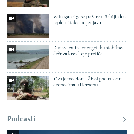
Vatrogasci gase požare u Srbiji, dok
toplotni talas ne jenjava
Dunav testira energetsku stabilnost
država kroz koje protiče
'Ovo je moj dom': Život pod ruskim
dronovima u Hersonu
Podcasti