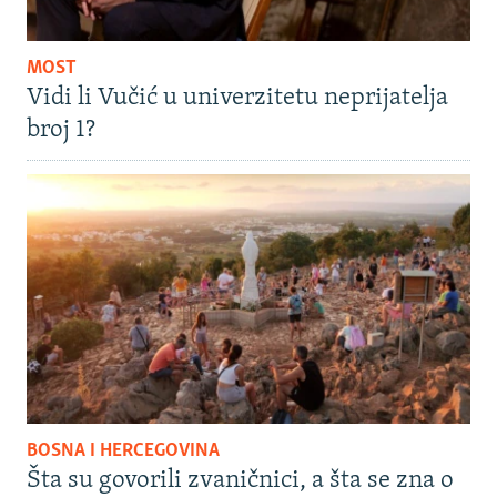
MOST
Vidi li Vučić u univerzitetu neprijatelja
broj 1?
BOSNA I HERCEGOVINA
Šta su govorili zvaničnici, a šta se zna o