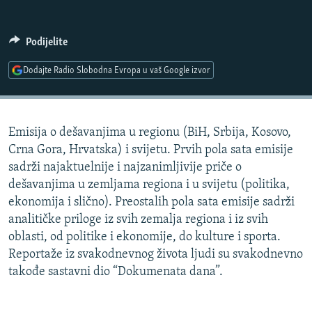
ISPRIČAJ MI
DNEVNO@RSE
Podijelite
SPECIJALI RSE
Dodajte Radio Slobodna Evropa u vaš Google izvor
VIŠE OD NASLOVA
PRATITE NAS
GENOCID U SREBRENICI
Emisija o dešavanjima u regionu (BiH, Srbija, Kosovo,
POPLAVE I KLIZIŠTA U BIH 2024.
Crna Gora, Hrvatska) i svijetu. Prvih pola sata emisije
TV LIBERTY
Sve RFE/RL stranice
sadrži najaktuelnije i najzanimljivije priče o
dešavanjima u zemljama regiona i u svijetu (politika,
POST SCRIPTUM
ekonomija i slično). Preostalih pola sata emisije sadrži
MOJA EVROPA
analitičke priloge iz svih zemalja regiona i iz svih
oblasti, od politike i ekonomije, do kulture i sporta.
TRI DECENIJE OD RATA U BIH
Reportaže iz svakodnevnog života ljudi su svakodnevno
SVE KARTE DEJTONA
takođe sastavni dio “Dokumenata dana”.
NASTANAK I RASPAD JUGOSLAVIJE