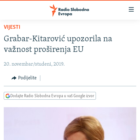
Dostupni
linkovi
Pređite
VIJESTI
na
VIJESTI
Grabar-Kitarović upozorila na
glavni
BOSNA I HERCEGOVINA
sadržaj
važnost proširenja EU
SRBIJA
Pređite
na
20. novembar/studeni, 2019.
KOSOVO
glavnu
CRNA GORA
Podijelite
navigaciju
Pređite
VIZUELNO
na
Dodajte Radio Slobodna Evropa u vaš Google izvor
PODCASTI
VIDEO
pretragu
RAT U UKRAJINI
FOTOGALERIJE
KINA NA BALKANU
INFOGRAFIKE
RSE PRIČE IZ SVIJETA