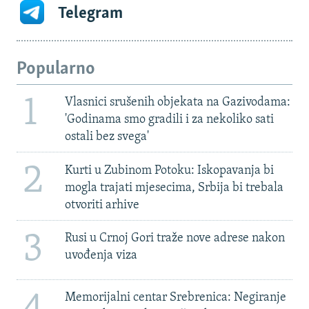
Telegram
Popularno
1
Vlasnici srušenih objekata na Gazivodama:
'Godinama smo gradili i za nekoliko sati
ostali bez svega'
2
Kurti u Zubinom Potoku: Iskopavanja bi
mogla trajati mjesecima, Srbija bi trebala
otvoriti arhive
3
Rusi u Crnoj Gori traže nove adrese nakon
uvođenja viza
4
Memorijalni centar Srebrenica: Negiranje