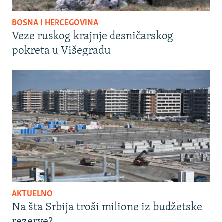
BOSNA I HERCEGOVINA
Veze ruskog krajnje desničarskog
pokreta u Višegradu
AKTUELNO
Na šta Srbija troši milione iz budžetske
rezerve?