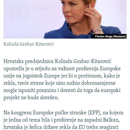
ISPRIČAJ MI
DNEVNO@RSE
SPECIJALI RSE
VIŠE OD NASLOVA
PRATITE NAS
Kolinda Grabar-Kitarović
GENOCID U SREBRENICI
POPLAVE I KLIZIŠTA U BIH 2024.
Hrvatska predsjednica Kolinda Grabar-Kitarović
TV LIBERTY
upozorila je u srijedu na važnost proširenja Europske
Sve RFE/RL stranice
unije na jugoistok Europe jer bi u protivnom, kako je
POST SCRIPTUM
rekla, treće strane koje nisu nužno dobronamjerne
MOJA EVROPA
mogle ispuniti prazninu i dovesti do toga da europski
projekt ne bude dovršen.
TRI DECENIJE OD RATA U BIH
SVE KARTE DEJTONA
Na kongresu Europske pučke stranke (EPP), na kojem
je jedna od tema bila i proširenje na zapadni Balkan,
NASTANAK I RASPAD JUGOSLAVIJE
hrvatska je šefica države rekla da EU treba reagirati