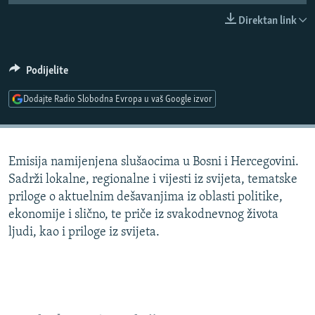
ISPRIČAJ MI
Direktan link
DNEVNO@RSE
SPECIJALI RSE
Podijelite
VIŠE OD NASLOVA
Dodajte Radio Slobodna Evropa u vaš Google izvor
PRATITE NAS
GENOCID U SREBRENICI
POPLAVE I KLIZIŠTA U BIH 2024.
Emisija namijenjena slušaocima u Bosni i Hercegovini.
TV LIBERTY
Sve RFE/RL stranice
Sadrži lokalne, regionalne i vijesti iz svijeta, tematske
POST SCRIPTUM
priloge o aktuelnim dešavanjima iz oblasti politike,
ekonomije i slično, te priče iz svakodnevnog života
MOJA EVROPA
ljudi, kao i priloge iz svijeta.
TRI DECENIJE OD RATA U BIH
SVE KARTE DEJTONA
NASTANAK I RASPAD JUGOSLAVIJE