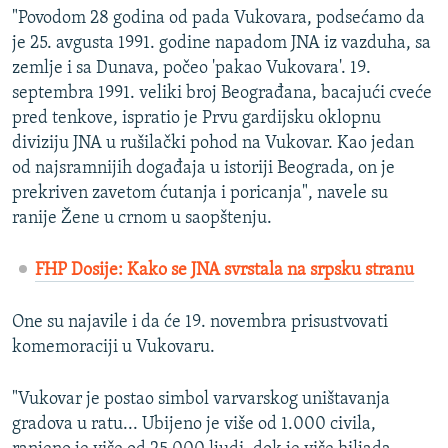
"Povodom 28 godina od pada Vukovara, podsećamo da
je 25. avgusta 1991. godine napadom JNA iz vazduha, sa
zemlje i sa Dunava, počeo 'pakao Vukovara'. 19.
septembra 1991. veliki broj Beograđana, bacajući cveće
pred tenkove, ispratio je Prvu gardijsku oklopnu
diviziju JNA u rušilački pohod na Vukovar. Kao jedan
od najsramnijih događaja u istoriji Beograda, on je
prekriven zavetom ćutanja i poricanja", navele su
ranije Žene u crnom u saopštenju.
FHP Dosije: Kako se JNA svrstala na srpsku stranu
One su najavile i da će 19. novembra prisustvovati
komemoraciji u Vukovaru.
"Vukovar je postao simbol varvarskog uništavanja
gradova u ratu... Ubijeno je više od 1.000 civila,