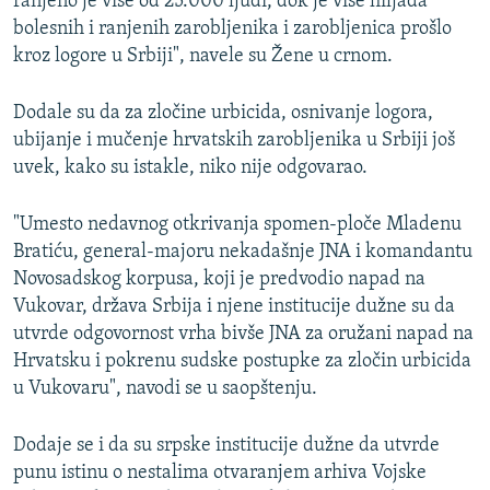
ranjeno je više od 25.000 ljudi, dok je više hiljada
bolesnih i ranjenih zarobljenika i zarobljenica prošlo
kroz logore u Srbiji", navele su Žene u crnom.
Dodale su da za zločine urbicida, osnivanje logora,
ubijanje i mučenje hrvatskih zarobljenika u Srbiji još
uvek, kako su istakle, niko nije odgovarao.
"Umesto nedavnog otkrivanja spomen-ploče Mladenu
Bratiću, general-majoru nekadašnje JNA i komandantu
Novosadskog korpusa, koji je predvodio napad na
Vukovar, država Srbija i njene institucije dužne su da
utvrde odgovornost vrha bivše JNA za oružani napad na
Hrvatsku i pokrenu sudske postupke za zločin urbicida
u Vukovaru", navodi se u saopštenju.
Dodaje se i da su srpske institucije dužne da utvrde
punu istinu o nestalima otvaranjem arhiva Vojske