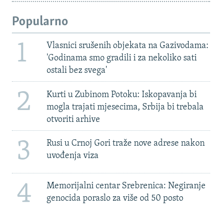
Popularno
1
Vlasnici srušenih objekata na Gazivodama:
'Godinama smo gradili i za nekoliko sati
ostali bez svega'
2
Kurti u Zubinom Potoku: Iskopavanja bi
mogla trajati mjesecima, Srbija bi trebala
otvoriti arhive
3
Rusi u Crnoj Gori traže nove adrese nakon
uvođenja viza
4
Memorijalni centar Srebrenica: Negiranje
genocida poraslo za više od 50 posto