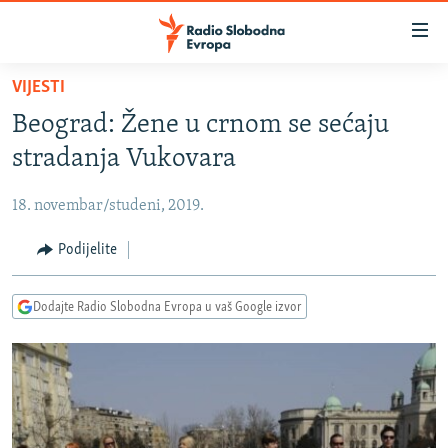
Dostupni
linkovi
Pređite
VIJESTI
na
VIJESTI
Beograd: Žene u crnom se sećaju
glavni
BOSNA I HERCEGOVINA
sadržaj
stradanja Vukovara
SRBIJA
Pređite
na
18. novembar/studeni, 2019.
KOSOVO
glavnu
CRNA GORA
Podijelite
navigaciju
Pređite
VIZUELNO
na
Dodajte Radio Slobodna Evropa u vaš Google izvor
PODCASTI
VIDEO
pretragu
RAT U UKRAJINI
FOTOGALERIJE
KINA NA BALKANU
INFOGRAFIKE
RSE PRIČE IZ SVIJETA