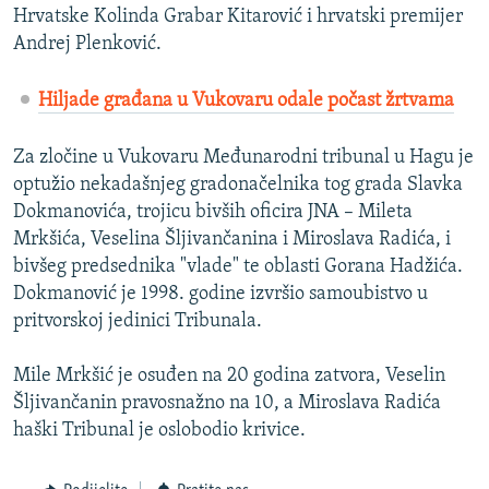
Hrvatske Kolinda Grabar Kitarović i hrvatski premijer
Andrej Plenković.
Hiljade građana u Vukovaru odale počast žrtvama
Za zločine u Vukovaru Međunarodni tribunal u Hagu je
optužio nekadašnjeg gradonačelnika tog grada Slavka
Dokmanovića, trojicu bivših oficira JNA – Mileta
Mrkšića, Veselina Šljivančanina i Miroslava Radića, i
bivšeg predsednika "vlade" te oblasti Gorana Hadžića.
Dokmanović je 1998. godine izvršio samoubistvo u
pritvorskoj jedinici Tribunala.
Mile Mrkšić je osuđen na 20 godina zatvora, Veselin
Šljivančanin pravosnažno na 10, a Miroslava Radića
haški Tribunal je oslobodio krivice.