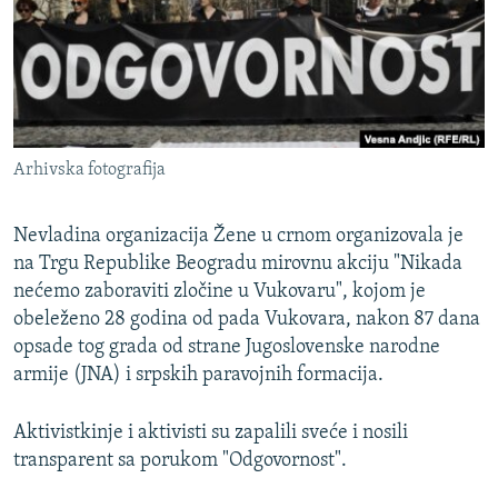
ISPRIČAJ MI
DNEVNO@RSE
SPECIJALI RSE
VIŠE OD NASLOVA
PRATITE NAS
Arhivska fotografija
GENOCID U SREBRENICI
POPLAVE I KLIZIŠTA U BIH 2024.
Nevladina organizacija Žene u crnom organizovala je
TV LIBERTY
na Trgu Republike Beogradu mirovnu akciju "Nikada
Sve RFE/RL stranice
nećemo zaboraviti zločine u Vukovaru", kojom je
POST SCRIPTUM
obeleženo 28 godina od pada Vukovara, nakon 87 dana
MOJA EVROPA
opsade tog grada od strane Jugoslovenske narodne
armije (JNA) i srpskih paravojnih formacija.
TRI DECENIJE OD RATA U BIH
SVE KARTE DEJTONA
Aktivistkinje i aktivisti su zapalili sveće i nosili
transparent sa porukom "Odgovornost".
NASTANAK I RASPAD JUGOSLAVIJE