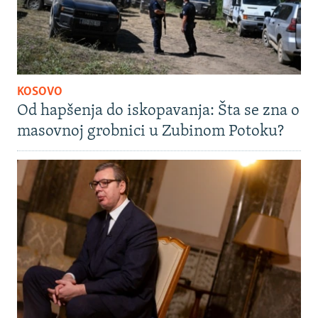
KOSOVO
Od hapšenja do iskopavanja: Šta se zna o
masovnoj grobnici u Zubinom Potoku?