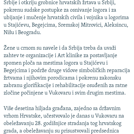
Srbije i otkriju grobnice hrvatskih žrtava u Srbiji,
pokrenu sudske postupke za osnivanje logora i za
ubijanje i mučenje hrvatskih civila i vojnika u logorima
u Stajićevu, Begejcima, Sremskoj Mitrovici, Aleksincu,
Nišu i Beogradu.
Žene u crnom su navele i da Srbija treba da uvaži
zahtev te organizacije i Art klinike za postavljanje
spomen ploča na mestima logora u Stajićevu i
Begejcima i podrže druge vidove simboličkih reparacija
žrtvama i njihovim porodicama i pokrenu zakonsku
zabranu glorifikacije i rehabilitacije osuđenih za ratne
zločine počinjene u Vukovaru i svim drugim mestima.
Više desetina hiljada građana, zajedno sa državnim
vrhom Hrvatske, učestvovalo je danas u Vukovaru na
obeležavanju 28. godišnjice stradanja tog hrvatskog
grada, a obeležavanju su prisustvovali predsednica