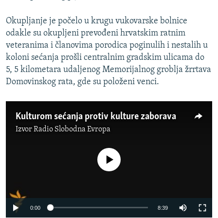
Okupljanje je počelo u krugu vukovarske bolnice
odakle su okupljeni prevođeni hrvatskim ratnim
veteranima i članovima porodica poginulih i nestalih u
koloni sećanja prošli centralnim gradskim ulicama do
5, 5 kilometara udaljenog Memorijalnog groblja žrrtava
Domovinskog rata, gde su položeni venci.
Kulturom sećanja protiv kulture zaborava
Izvor
Radio Slobodna Evropa
No media source currently available
0:00
8:39