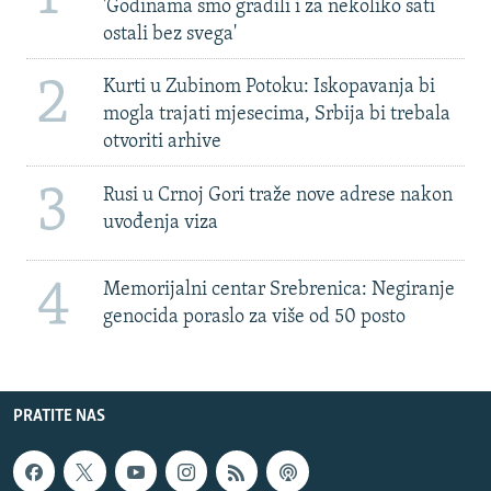
'Godinama smo gradili i za nekoliko sati
ostali bez svega'
2
Kurti u Zubinom Potoku: Iskopavanja bi
mogla trajati mjesecima, Srbija bi trebala
otvoriti arhive
3
Rusi u Crnoj Gori traže nove adrese nakon
uvođenja viza
4
Memorijalni centar Srebrenica: Negiranje
genocida poraslo za više od 50 posto
PRATITE NAS