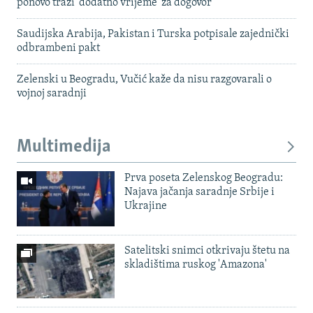
ponovo traži 'dodatno vrijeme' za dogovor
Saudijska Arabija, Pakistan i Turska potpisale zajednički
odbrambeni pakt
Zelenski u Beogradu, Vučić kaže da nisu razgovarali o
vojnoj saradnji
Multimedija
Prva poseta Zelenskog Beogradu:
Najava jačanja saradnje Srbije i
Ukrajine
Satelitski snimci otkrivaju štetu na
skladištima ruskog 'Amazona'