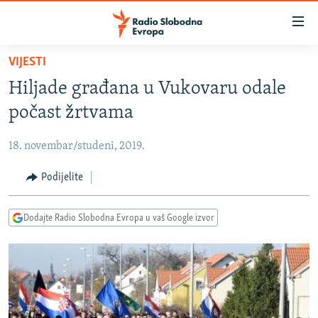
Dostupni
linkovi
Pređite
VIJESTI
na
VIJESTI
Hiljade građana u Vukovaru odale
glavni
BOSNA I HERCEGOVINA
sadržaj
počast žrtvama
SRBIJA
Pređite
na
18. novembar/studeni, 2019.
KOSOVO
glavnu
CRNA GORA
Podijelite
navigaciju
Pređite
VIZUELNO
na
Dodajte Radio Slobodna Evropa u vaš Google izvor
PODCASTI
VIDEO
pretragu
RAT U UKRAJINI
FOTOGALERIJE
KINA NA BALKANU
INFOGRAFIKE
RSE PRIČE IZ SVIJETA