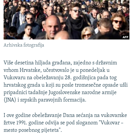
ISPRIČAJ MI
DNEVNO@RSE
SPECIJALI RSE
VIŠE OD NASLOVA
PRATITE NAS
Arhivska fotografija
GENOCID U SREBRENICI
POPLAVE I KLIZIŠTA U BIH 2024.
Više desetina hiljada građana, zajedno s državnim
TV LIBERTY
vrhom Hrvatske, učestvovalo je u ponedeljak u
Sve RFE/RL stranice
Vukovaru na obeležavanju 28. godišnjica pada tog
POST SCRIPTUM
hrvatskog grada u koji su posle tromesečne opsade ušli
MOJA EVROPA
pripadnici tadašnje Jugoslovenske narodne armije
(JNA) i srpskih paravojnih formacija.
TRI DECENIJE OD RATA U BIH
SVE KARTE DEJTONA
I ove godine obeležavanje Dana sećanja na vukovarske
žrtve 1991. godine odvija se pod sloganom "Vukovar –
NASTANAK I RASPAD JUGOSLAVIJE
mesto posebnog pijeteta".