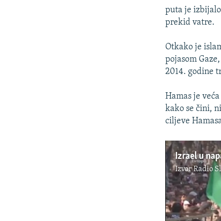
puta je izbijal
prekid vatre.
Otkako je isla
pojasom Gaze, 
2014. godine t
Hamas je veća 
kako se čini, n
ciljeve Hamasa
Izvor
Radio S