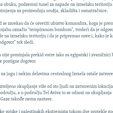
e za obuku, podzemni tunel za napade na izraelsku teritoriju
rojenja za proizvodnju oružja, skladišta i osmatračnice.
d se zarekao da će osvetiti ubistvo komandira, koga je prem
njahu označio "tempiranom bombom", tvrdeći da je odgov
 na izraelsku teritoriju i da je pripremao nove i, kako je 
odgovor" tek sledi.
 nije pominjala prekid vatre iako su egipatski i zvaničnici 
se postigne dogovor.
 na jugu i nekim delovima centralnog Izraela ostale zatvor
zvoljeno okupljanje više od sto ljudi na zatvorenim lokacij
dručju, a u području Tel Aviva to se odnosi na okupljanja
u Gaze takođe nema nastave.
ke vojske i palestinskih ekstremista tokom dve protekle g