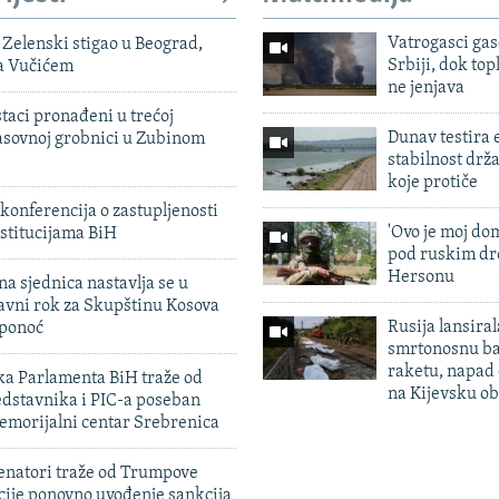
Vatrogasci gas
Zelenski stigao u Beograd,
Srbiji, dok topl
sa Vučićem
ne jenjava
taci pronađeni u trećoj
Dunav testira
sovnoj grobnici u Zubinom
stabilnost drž
koje protiče
konferencija o zastupljenosti
'Ovo je moj dom
stitucijama BiH
pod ruskim dr
Hersonu
na sjednica nastavlja se u
avni rok za Skupštinu Kosova
Rusija lansiral
 ponoć
smrtonosnu ba
raketu, napad
ka Parlamenta BiH traže od
na Kijevsku ob
edstavnika i PIC-a poseban
emorijalni centar Srebrenica
enatori traže od Trumpove
cije ponovno uvođenje sankcija