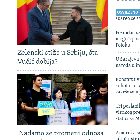
OSVJEŽENO
susreo se 
Posmrtni os
mogućoj ma
Potoku
Zelenski stiže u Srbiju, šta
U Sarajevu 
Vučić dobija?
naroda u in
Konstitutiv
subotu, ust
završava u
Tri poslani
visokog pr
status za M
'Nadamo se promeni odnosa
Američki s
administra