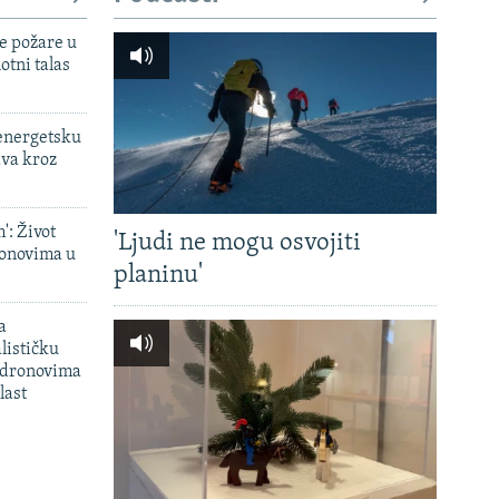
e požare u
otni talas
 energetsku
ava kroz
': Život
'Ljudi ne mogu osvojiti
onovima u
planinu'
a
lističku
 dronovima
last