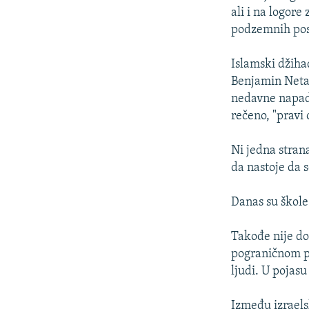
ali i na logor
podzemnih post
Islamski džiha
Benjamin Neta
nedavne napade
rečeno, "pravi 
Ni jedna strana
da nastoje da 
Danas su škole
Takođe nije do
pograničnom po
ljudi. U pojas
Između izraels