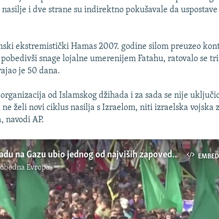
o nasilje i dve strane su indirektno pokušavale da uspostave
mski ekstremistički Hamas 2007. godine silom preuzeo kon
pobedivši snage lojalne umerenijem Fatahu, ratovalo se tri 
rajao je 50 dana.
organizacija od Islamskog džihada i za sada se nije uključio
i ne želi novi ciklus nasilja s Izraelom, niti izraelska vojsk
, navodi AP.
Izrael u napadu na Gazu ubio jednog od najviših zapovednika militanata
EMBED
lobodna Evropa