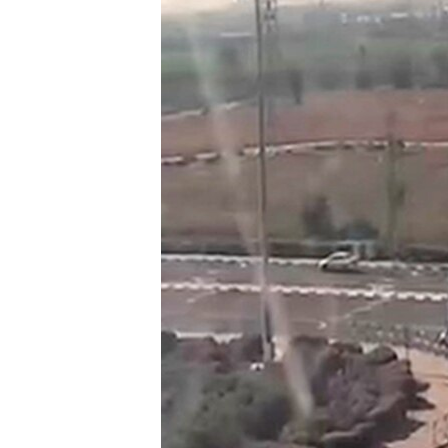
ISPRIČAJ MI
DNEVNO@RSE
SPECIJALI RSE
VIŠE OD NASLOVA
GENOCID U SREBRENICI
POPLAVE I KLIZIŠTA U BIH 2024.
TV LIBERTY
POST SCRIPTUM
MOJA EVROPA
TRI DECENIJE OD RATA U BIH
SVE KARTE DEJTONA
NASTANAK I RASPAD JUGOSLAVIJE