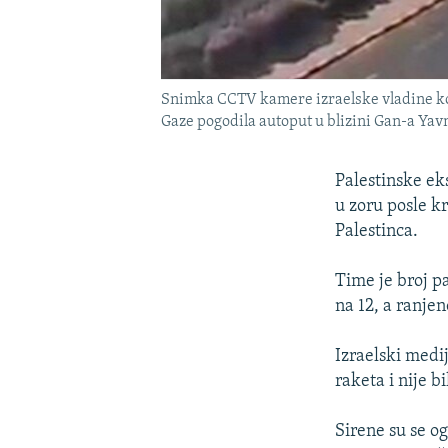
Snimka CCTV kamere izraelske vladine komp
Gaze pogodila autoput u blizini Gan-a Yav
Palestinske eks
u zoru posle kr
Palestinca.
Time je broj p
na 12, a ranjen
Izraelski medi
raketa i nije 
Sirene su se og