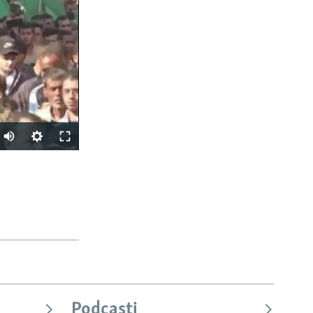
PODIJELI
Podcasti
px
širina