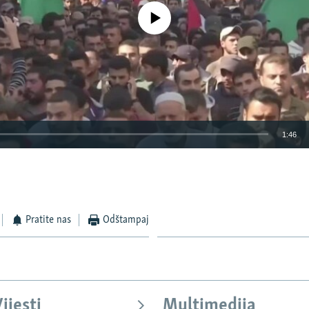
No media source currently available
1:46
EMBED
Pratite nas
Odštampaj
ijesti
Multimedija