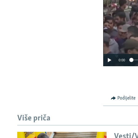
0:00
Podijelite
Više priča
Vesti/V