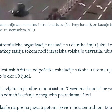
anije za prometnu infrastrukturu (Netivey Israel), prikazuje tre
ne 12. novembra 2019.
tremističke organizacije nastavile su da raketiraju južni i c
atkog zatišja tokom noći i izraelska vojska je uzvratila, ubi
alestinskih žrtava od početka eskalacije sukoba u utorak u
o je oko 50 ljudi.
ji javljaju da je odbrambeni sistem "Gvozdena kupola" pres
bilo odmah izveštaja o mogućim povredama i šteti.
lasile najpre na jugu, a potom i severnije u centralnom Izra