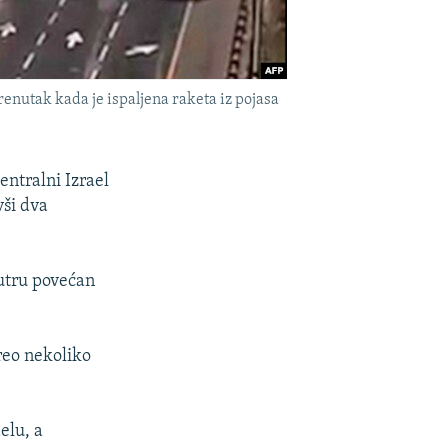
nutak kada je ispaljena raketa iz pojasa
entralni Izrael
vši dva
jutru povećan
reo nekoliko
elu, a