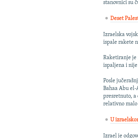
stanovnici su č
Deset Pales
Izraelska vojsk
ispale rakete n
Raketiranje je
ispaljena i nij
Posle jučerašn
Bahaa Abu el-A
presretnuto, a 
relativno malo 
U izraelsko
Izrael je odgo