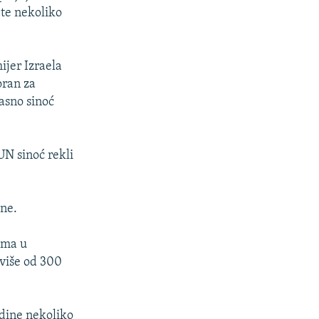
 te nekoliko
ijer Izraela
oran za
kasno sinoć
UN sinoć rekli
ene.
ama u
 više od 300
odine nekoliko