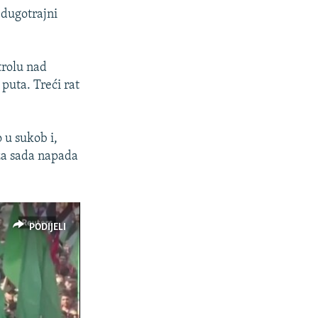
 dugotrajni
trolu nad
puta. Treći rat
 u sukob i,
a za sada napada
PODIJELI