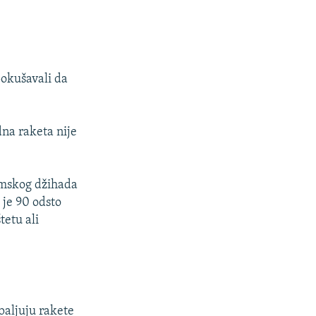
 pokušavali da
dna raketa nije
lamskog džihada
 je 90 odsto
tetu ali
paljuju rakete