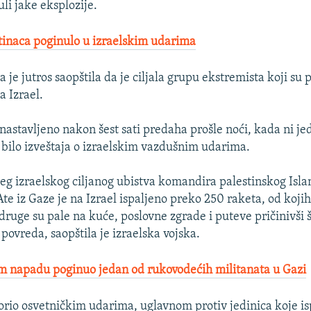
uli jake eksplozije.
tinaca poginulo u izraelskim udarima
a je jutros saopštila da je ciljala grupu ekstremista koji su
a Izrael.
 nastavljeno nakon šest sati predaha prošle noći, kada ni je
e bilo izveštaja o izraelskim vazdušnim udarima.
jeg izraelskog ciljanog ubistva komandira palestinskog Is
te iz Gaze je na Izrael ispaljeno preko 250 raketa, od kojih
druge su pale na kuće, poslovne zgrade i puteve pričinivši š
povreda, saopštila je izraelska vojska.
m napadu poginuo jedan od rukovodećih militanata u Gazi
vorio osvetničkim udarima, uglavnom protiv jedinica koje is