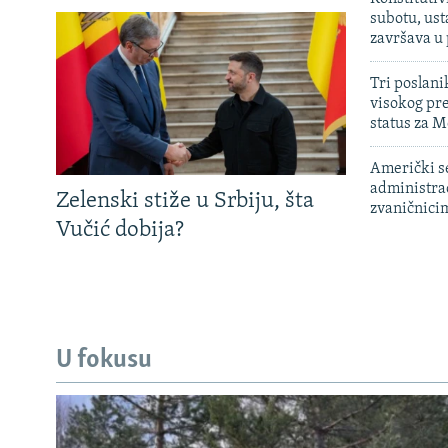
subotu, ust
završava u
Tri poslani
visokog pr
status za M
Američki s
administra
Zelenski stiže u Srbiju, šta
zvaničnici
Vučić dobija?
U fokusu