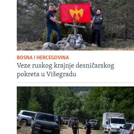
BOSNA I HERCEGOVINA
Veze ruskog krajnje desničarskog
pokreta u Višegradu