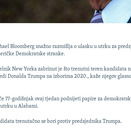
hael Bloomberg snažno razmišlja o ulasku u utrku za pred
eričke Demokratske stranke.
elnik New Yorka zabrinut je što trenutni teren kandidata n
edi Donalda Trumpa na izborima 2020., kaže njegov glasn
će 77-godišnjak ovaj tjedan podnijeti papire za demokrats
 utrku u Alabami.
idata trenutačno se bori protiv predsjednika Trumpa.