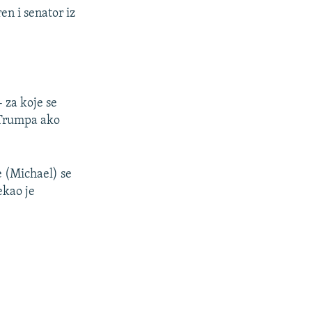
en i senator iz
 za koje se
a Trumpa ako
e (Michael) se
ekao je