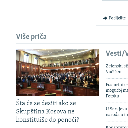
Podijelite
Više priča
Vesti/V
Zelenski st
Vučićem
Posmrtni os
mogućoj ma
Potoku
Šta će se desiti ako se
U Sarajevu 
Skupština Kosova ne
naroda u in
konstituiše do ponoći?
Konstitutiv