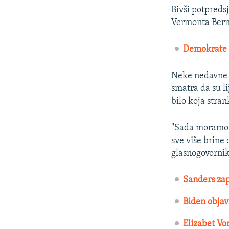
Bivši potpreds
Vermonta Bern
Demokrate 
Neke nedavne a
smatra da su l
bilo koja stra
"Sada moramo d
sve više brine
glasnogovorni
Sanders za
Biden objav
Elizabet Vo