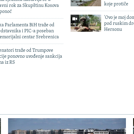
koje protiče
avni rok za Skupštinu Kosova
 ponoć
'Ovo je moj dom
pod ruskim dr
ka Parlamenta BiH traže od
Hersonu
edstavnika i PIC-a poseban
emorijalni centar Srebrenica
enatori traže od Trumpove
cije ponovno uvođenje sankcija
ma iz RS