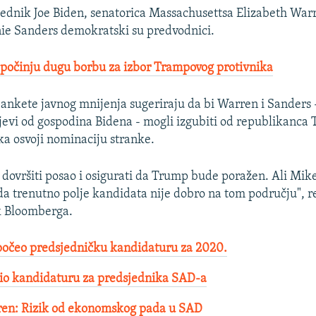
jednik Joe Biden, senatorica Massachusettsa Elizabeth Warr
ie Sanders demokratski su predvodnici.
počinju dugu borbu za izbor Trampovog protivnika
nkete javnog mnijenja sugeriraju da bi Warren i Sanders -
ijevi od gospodina Bidena - mogli izgubiti od republikanc
nka osvoji nominaciju stranke.
ovršiti posao i osigurati da Trump bude poražen. Ali Mik
 da trenutno polje kandidata nije dobro na tom području", r
k Bloomberga.
počeo predsjedničku kandidaturu za 2020.
io kandidaturu za predsjednika SAD-a
ren: Rizik od ekonomskog pada u SAD