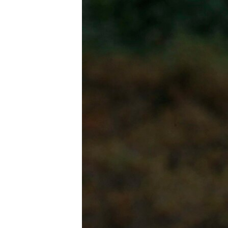
ISPRIČAJ MI
DNEVNO@RSE
SPECIJALI RSE
VIŠE OD NASLOVA
GENOCID U SREBRENICI
POPLAVE I KLIZIŠTA U BIH 2024.
TV LIBERTY
POST SCRIPTUM
MOJA EVROPA
TRI DECENIJE OD RATA U BIH
SVE KARTE DEJTONA
NASTANAK I RASPAD JUGOSLAVIJE