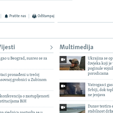
Pratite nas
Odštampaj
ijesti
Multimedija
igao u Beograd, susreo se sa
Ukrajina se op
čovjeka koji je
poginule vojni
porodicama
taci pronađeni u trećoj
sovnoj grobnici u Zubinom
Vatrogasci gas
Srbiji, dok topl
ne jenjava
konferencija o zastupljenosti
stitucijama BiH
Dunav testira
stabilnost drž
na sjednica nastavlja se u