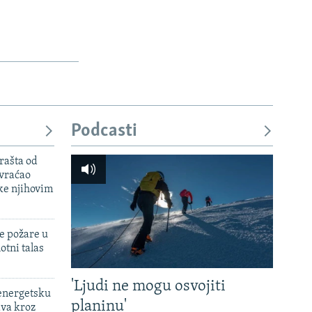
Podcasti
rašta od
 vraćao
ke njihovim
e požare u
otni talas
'Ljudi ne mogu osvojiti
 energetsku
planinu'
ava kroz