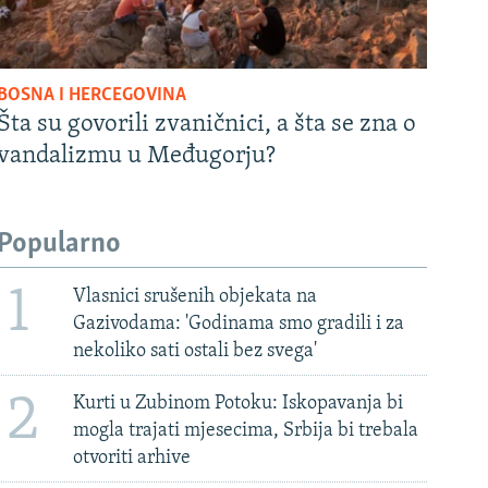
BOSNA I HERCEGOVINA
Šta su govorili zvaničnici, a šta se zna o
vandalizmu u Međugorju?
Popularno
1
Vlasnici srušenih objekata na
Gazivodama: 'Godinama smo gradili i za
nekoliko sati ostali bez svega'
2
Kurti u Zubinom Potoku: Iskopavanja bi
mogla trajati mjesecima, Srbija bi trebala
otvoriti arhive