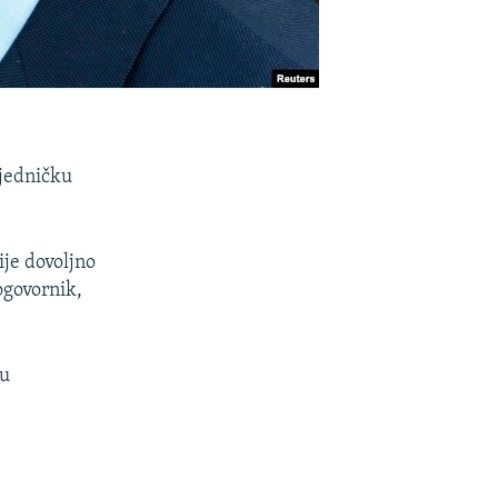
sjedničku
ije dovoljno
ogovornik,
ku