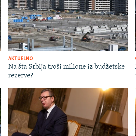
AKTUELNO
Na šta Srbija troši milione iz budžetske
rezerve?