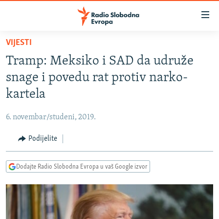
Dostupni
linkovi
Pređite
VIJESTI
na
VIJESTI
Tramp: Meksiko i SAD da udruže
glavni
BOSNA I HERCEGOVINA
sadržaj
snage i povedu rat protiv narko-
SRBIJA
Pređite
kartela
na
KOSOVO
glavnu
6. novembar/studeni, 2019.
CRNA GORA
navigaciju
Pređite
Podijelite
VIZUELNO
na
PODCASTI
VIDEO
pretragu
Dodajte Radio Slobodna Evropa u vaš Google izvor
RAT U UKRAJINI
FOTOGALERIJE
KINA NA BALKANU
INFOGRAFIKE
RSE PRIČE IZ SVIJETA