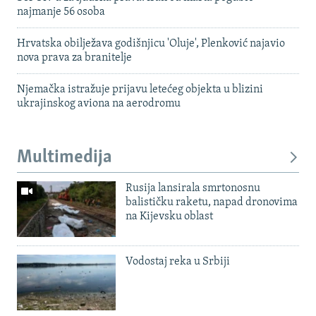
najmanje 56 osoba
Hrvatska obilježava godišnjicu 'Oluje', Plenković najavio
nova prava za branitelje
Njemačka istražuje prijavu letećeg objekta u blizini
ukrajinskog aviona na aerodromu
Multimedija
Rusija lansirala smrtonosnu
balističku raketu, napad dronovima
na Kijevsku oblast
Vodostaj reka u Srbiji