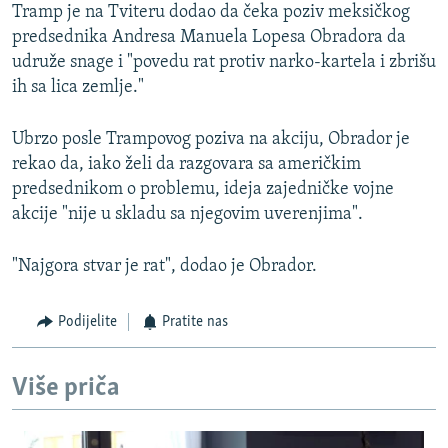
Tramp je na Tviteru dodao da čeka poziv meksičkog
predsednika Andresa Manuela Lopesa Obradora da
udruže snage i "povedu rat protiv narko-kartela i zbrišu
ih sa lica zemlje."
Ubrzo posle Trampovog poziva na akciju, Obrador je
rekao da, iako želi da razgovara sa američkim
predsednikom o problemu, ideja zajedničke vojne
akcije "nije u skladu sa njegovim uverenjima".
"Najgora stvar je rat", dodao je Obrador.
Podijelite
Pratite nas
Više priča