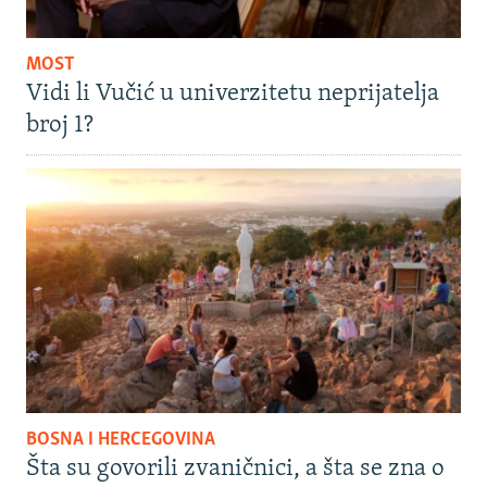
MOST
Vidi li Vučić u univerzitetu neprijatelja
broj 1?
BOSNA I HERCEGOVINA
Šta su govorili zvaničnici, a šta se zna o