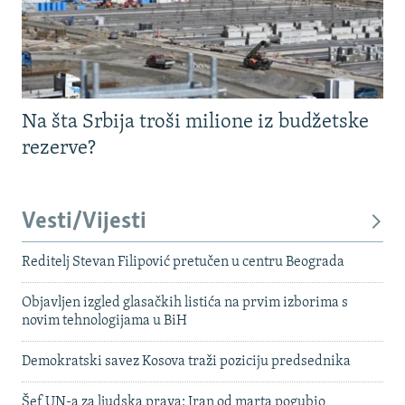
Na šta Srbija troši milione iz budžetske
rezerve?
Vesti/Vijesti
Reditelj Stevan Filipović pretučen u centru Beograda
Objavljen izgled glasačkih listića na prvim izborima s
novim tehnologijama u BiH
Demokratski savez Kosova traži poziciju predsednika
Šef UN-a za ljudska prava: Iran od marta pogubio