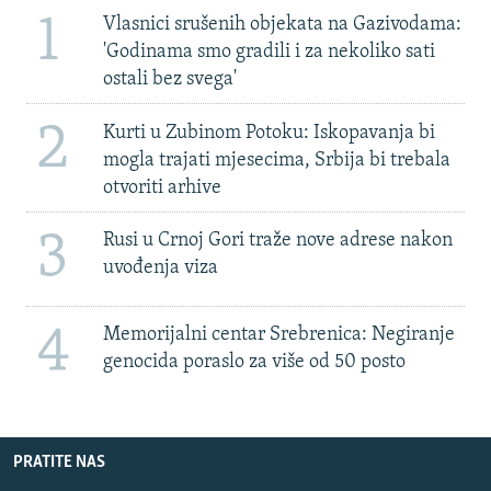
1
Vlasnici srušenih objekata na Gazivodama:
'Godinama smo gradili i za nekoliko sati
ostali bez svega'
2
Kurti u Zubinom Potoku: Iskopavanja bi
mogla trajati mjesecima, Srbija bi trebala
otvoriti arhive
3
Rusi u Crnoj Gori traže nove adrese nakon
uvođenja viza
4
Memorijalni centar Srebrenica: Negiranje
genocida poraslo za više od 50 posto
PRATITE NAS