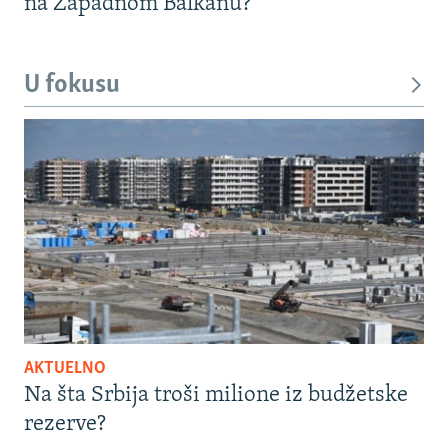
na Zapadnom Balkanu?
U fokusu
AKTUELNO
Na šta Srbija troši milione iz budžetske
rezerve?