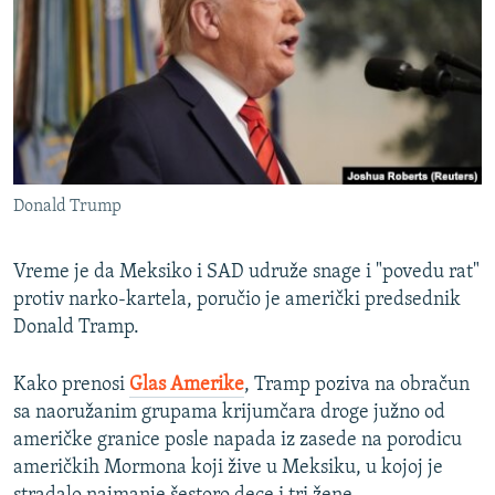
ISPRIČAJ MI
DNEVNO@RSE
SPECIJALI RSE
VIŠE OD NASLOVA
PRATITE NAS
GENOCID U SREBRENICI
Donald Trump
POPLAVE I KLIZIŠTA U BIH 2024.
TV LIBERTY
Sve RFE/RL stranice
Vreme je da Meksiko i SAD udruže snage i "povedu rat"
protiv narko-kartela, poručio je američki predsednik
POST SCRIPTUM
Donald Tramp.
MOJA EVROPA
TRI DECENIJE OD RATA U BIH
Kako prenosi
Glas Amerike
, Tramp poziva na obračun
sa naoružanim grupama krijumčara droge južno od
SVE KARTE DEJTONA
američke granice posle napada iz zasede na porodicu
NASTANAK I RASPAD JUGOSLAVIJE
američkih Mormona koji žive u Meksiku, u kojoj je