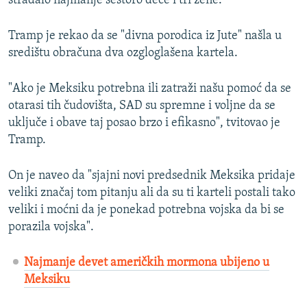
stradalo najmanje šestoro dece i tri žene.
Tramp je rekao da se "divna porodica iz Jute" našla u
središtu obračuna dva ozgloglašena kartela.
"Ako je Meksiku potrebna ili zatraži našu pomoć da se
otarasi tih čudovišta, SAD su spremne i voljne da se
uključe i obave taj posao brzo i efikasno", tvitovao je
Tramp.
On je naveo da "sjajni novi predsednik Meksika pridaje
veliki značaj tom pitanju ali da su ti karteli postali tako
veliki i moćni da je ponekad potrebna vojska da bi se
porazila vojska".
Najmanje devet američkih mormona ubijeno u
Meksiku