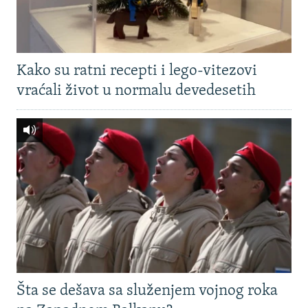
Kako su ratni recepti i lego-vitezovi
vraćali život u normalu devedesetih
Šta se dešava sa služenjem vojnog roka