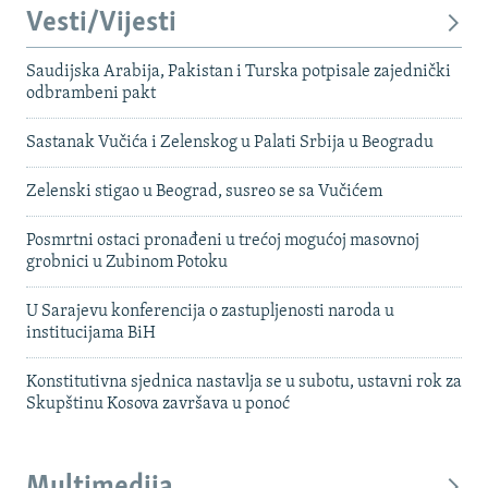
Vesti/Vijesti
Saudijska Arabija, Pakistan i Turska potpisale zajednički
odbrambeni pakt
Sastanak Vučića i Zelenskog u Palati Srbija u Beogradu
Zelenski stigao u Beograd, susreo se sa Vučićem
Posmrtni ostaci pronađeni u trećoj mogućoj masovnoj
grobnici u Zubinom Potoku
U Sarajevu konferencija o zastupljenosti naroda u
institucijama BiH
Konstitutivna sjednica nastavlja se u subotu, ustavni rok za
Skupštinu Kosova završava u ponoć
Multimedija