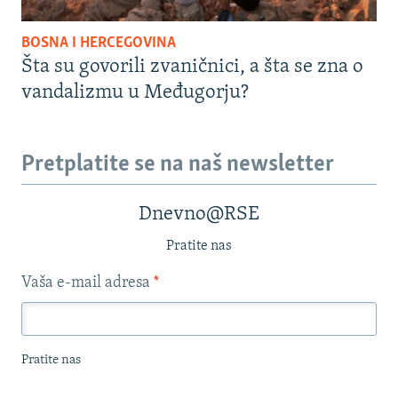
BOSNA I HERCEGOVINA
Šta su govorili zvaničnici, a šta se zna o
vandalizmu u Međugorju?
Pretplatite se na naš newsletter
Dnevno@RSE
Pratite nas
Vaša e-mail adresa
*
Pratite nas