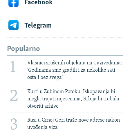
Facebook
Telegram
Popularno
1
Vlasnici srušenih objekata na Gazivodama:
'Godinama smo gradili i za nekoliko sati
ostali bez svega'
2
Kurti u Zubinom Potoku: Iskopavanja bi
mogla trajati mjesecima, Srbija bi trebala
otvoriti arhive
3
Rusi u Crnoj Gori traže nove adrese nakon
uvođenja viza