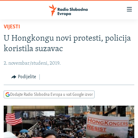
Dostupni
linkovi
Pređite
VIJESTI
na
VIJESTI
U Hongkongu novi protesti, policija
glavni
BOSNA I HERCEGOVINA
sadržaj
koristila suzavac
SRBIJA
Pređite
na
2. novembar/studeni, 2019.
KOSOVO
glavnu
CRNA GORA
Podijelite
navigaciju
Pređite
VIZUELNO
na
Dodajte Radio Slobodna Evropa u vaš Google izvor
PODCASTI
VIDEO
pretragu
RAT U UKRAJINI
FOTOGALERIJE
KINA NA BALKANU
INFOGRAFIKE
RSE PRIČE IZ SVIJETA