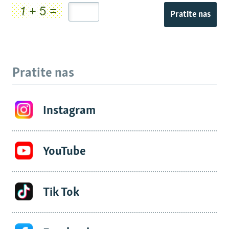
Pratite nas
Pratite nas
Instagram
YouTube
Tik Tok