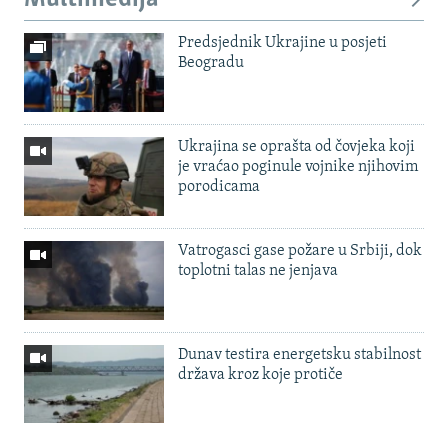
Predsjednik Ukrajine u posjeti
Beogradu
Ukrajina se oprašta od čovjeka koji
je vraćao poginule vojnike njihovim
porodicama
Vatrogasci gase požare u Srbiji, dok
toplotni talas ne jenjava
Dunav testira energetsku stabilnost
država kroz koje protiče