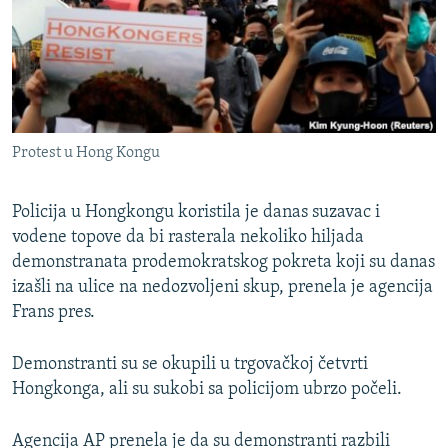
ISPRIČAJ MI
DNEVNO@RSE
SPECIJALI RSE
VIŠE OD NASLOVA
PRATITE NAS
Protest u Hong Kongu
GENOCID U SREBRENICI
POPLAVE I KLIZIŠTA U BIH 2024.
Policija u Hongkongu koristila je danas suzavac i
TV LIBERTY
vodene topove da bi rasterala nekoliko hiljada
Sve RFE/RL stranice
demonstranata prodemokratskog pokreta koji su danas
POST SCRIPTUM
izašli na ulice na nedozvoljeni skup, prenela je agencija
MOJA EVROPA
Frans pres.
TRI DECENIJE OD RATA U BIH
Demonstranti su se okupili u trgovačkoj četvrti
SVE KARTE DEJTONA
Hongkonga, ali su sukobi sa policijom ubrzo počeli.
NASTANAK I RASPAD JUGOSLAVIJE
Agencija AP prenela je da su demonstranti razbili