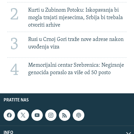
2
Kurti u Zubinom Potoku: Iskopavanja bi
mogla trajati mjesecima, Srbija bi trebala
otvoriti arhive
3
Rusi u Crnoj Gori traže nove adrese nakon
uvođenja viza
4
Memorijalni centar Srebrenica: Negiranje
genocida poraslo za više od 50 posto
PRATITE NAS
INFO