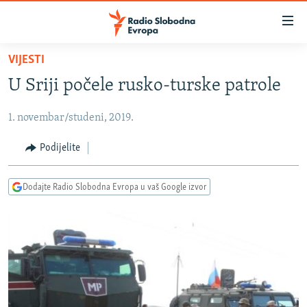
Dostupni
linkovi
Pređite
VIJESTI
na
VIJESTI
U Sriji počele rusko-turske patrole
glavni
BOSNA I HERCEGOVINA
sadržaj
1. novembar/studeni, 2019.
SRBIJA
Pređite
na
KOSOVO
Podijelite
glavnu
CRNA GORA
navigaciju
Dodajte Radio Slobodna Evropa u vaš Google izvor
Pređite
VIZUELNO
na
PODCASTI
VIDEO
pretragu
RAT U UKRAJINI
FOTOGALERIJE
KINA NA BALKANU
INFOGRAFIKE
RSE PRIČE IZ SVIJETA