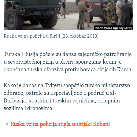
ISPRIČAJ MI
DNEVNO@RSE
SPECIJALI RSE
Ruska vojna policija u Siriji (23. oktobar 2019)
VIŠE OD NASLOVA
PRATITE NAS
GENOCID U SREBRENICI
Turska i Rusija počele su danas zajedničko patroliranje
POPLAVE I KLIZIŠTA U BIH 2024.
u severoistočnoj Siriji u okviru sporazuma kojim je
okončana turska ofanziva protiv boraca sirijskih Kurda.
TV LIBERTY
Sve RFE/RL stranice
POST SCRIPTUM
Kako je danas na Tviteru saopštilo tursko ministarstvo
odbrane, patrole su uspostavljene u području al-
MOJA EVROPA
Darbasija, s ruskim i turskim vojnicima, oklopnim
TRI DECENIJE OD RATA U BIH
vozilima i dronovima.
SVE KARTE DEJTONA
Ruska vojna policija stigla u sirijski Kobani
NASTANAK I RASPAD JUGOSLAVIJE