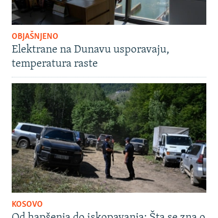
OBJAŠNJENO
Elektrane na Dunavu usporavaju,
temperatura raste
KOSOVO
Od hapšenja do iskopavanja: Šta se zna o