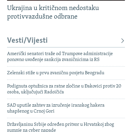
Ukrajina u kritičnom nedostaku
protivvazdušne odbrane
Vesti/Vijesti
Američki senatori traže od Trumpove administracije
ponovno uvođenje sankcija zvaničnicima iz RS
Zelenski stiže u prvu zvaničnu posjetu Beogradu
Podignuta optužnica za ratne zločine u Đakovici protiv 20
osoba, uključujući Radoičića
SAD uputile zahtev za izručenje iranskog hakera
uhapšenog u Crnoj Gori
Državljaninu Srbije određen pritvor u Hrvatskoj zbog
sumnje na cyber napade