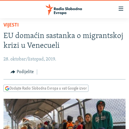
Dostupni
linkovi
Pređite
VIJESTI
na
VIJESTI
EU domaćin sastanka o migrantskoj
glavni
BOSNA I HERCEGOVINA
sadržaj
krizi u Venecueli
SRBIJA
Pređite
na
28. oktobar/listopad, 2019.
KOSOVO
glavnu
CRNA GORA
Podijelite
navigaciju
Pređite
VIZUELNO
na
Dodajte Radio Slobodna Evropa u vaš Google izvor
PODCASTI
VIDEO
pretragu
RAT U UKRAJINI
FOTOGALERIJE
KINA NA BALKANU
INFOGRAFIKE
RSE PRIČE IZ SVIJETA