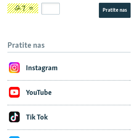
Pratite nas
Pratite nas
Instagram
YouTube
Tik Tok