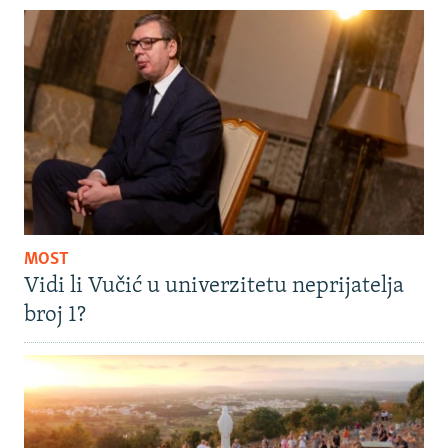
MOST
Vidi li Vučić u univerzitetu neprijatelja
broj 1?