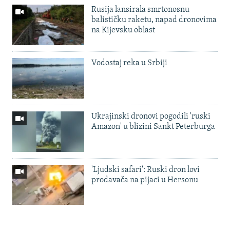
Rusija lansirala smrtonosnu
balističku raketu, napad dronovima
na Kijevsku oblast
Vodostaj reka u Srbiji
Ukrajinski dronovi pogodili 'ruski
Amazon' u blizini Sankt Peterburga
'Ljudski safari': Ruski dron lovi
prodavača na pijaci u Hersonu