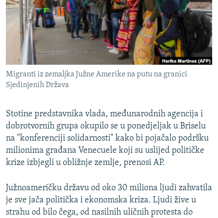
ISPRIČAJ MI
DNEVNO@RSE
SPECIJALI RSE
VIŠE OD NASLOVA
PRATITE NAS
Migranti iz zemaljka Južne Amerike na putu na granici
GENOCID U SREBRENICI
Sjedinjenih Država
POPLAVE I KLIZIŠTA U BIH 2024.
Stotine predstavnika vlada, međunarodnih agencija i
TV LIBERTY
Sve RFE/RL stranice
dobrotvornih grupa okupilo se u ponedjeljak u Briselu
POST SCRIPTUM
na "konferenciji solidarnosti" kako bi pojačalo podršku
MOJA EVROPA
milionima građana Venecuele koji su uslijed političke
krize izbjegli u obližnje zemlje, prenosi AP.
TRI DECENIJE OD RATA U BIH
SVE KARTE DEJTONA
Južnoameričku državu od oko 30 miliona ljudi zahvatila
je sve jača politička i ekonomska kriza. Ljudi žive u
NASTANAK I RASPAD JUGOSLAVIJE
strahu od bilo čega, od nasilnih uličnih protesta do