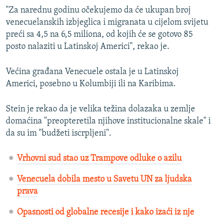
"Za narednu godinu očekujemo da će ukupan broj
venecuelanskih izbjeglica i migranata u cijelom svijetu
preći sa 4,5 na 6,5 miliona, od kojih će se gotovo 85
posto nalaziti u Latinskoj Americi", rekao je.
Većina građana Venecuele ostala je u Latinskoj
Americi, posebno u Kolumbiji ili na Karibima.
Stein je rekao da je velika težina dolazaka u zemlje
domaćina "preopteretila njihove institucionalne skale" i
da su im "budžeti iscrpljeni".
Vrhovni sud stao uz Trampove odluke o azilu
Venecuela dobila mesto u Savetu UN za ljudska
prava
Opasnosti od globalne recesije i kako izaći iz nje