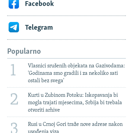
Facebook
Telegram
Popularno
1
Vlasnici srušenih objekata na Gazivodama:
'Godinama smo gradili i za nekoliko sati
ostali bez svega'
2
Kurti u Zubinom Potoku: Iskopavanja bi
mogla trajati mjesecima, Srbija bi trebala
otvoriti arhive
3
Rusi u Crnoj Gori traže nove adrese nakon
uvođenja viza