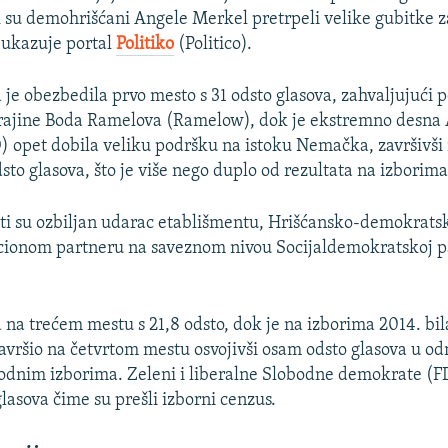
ok su demohrišćani Angele Merkel pretrpeli velike gubitke z
 ukazuje portal
Politiko
(Politico).
 je obezbedila prvo mesto s 31 odsto glasova, zahvaljujući 
rajine Boda Ramelova (Ramelow), dok je ekstremno desna A
 opet dobila veliku podršku na istoku Nemačka, završivš
sto glasova, što je više nego duplo od rezultata na izborim
ati su ozbiljan udarac etablišmentu, Hrišćansko-demokrats
cionom partneru na saveznom nivou Socijaldemokratskoj pa
 na trećem mestu s 21,8 odsto, dok je na izborima 2014. bil
završio na četvrtom mestu osvojivši osam odsto glasova u od
odnim izborima. Zeleni i liberalne Slobodne demokrate (FDP
lasova čime su prešli izborni cenzus.