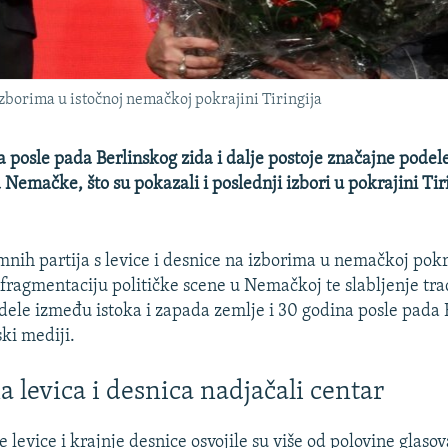
izborima u istočnoj nemačkoj pokrajini Tiringija
a posle pada Berlinskog zida i dalje postoje značajne pode
 Nemačke, što su pokazali i poslednji izbori u pokrajini Tir
nih partija s levice i desnice na izborima u nemačkoj pokra
u fragmentaciju političke scene u Nemačkoj te slabljenje tra
podele između istoka i zapada zemlje i 30 godina posle pada
ski mediji.
 levica i desnica nadjačali centar
je levice i krajnje desnice osvojile su više od polovine glas