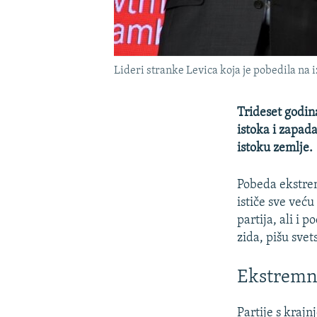
Lideri stranke Levica koja je pobedila na 
Trideset godin
istoka i zapada
istoku zemlje.
Pobeda ekstrem
ističe sve već
partija, ali i 
zida, pišu svet
Ekstremna
Partije s krajn