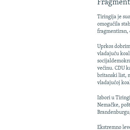
Fragment
Tiringija je su
omogućila stabi
fragmentiran,
Uprkos dobrim 
vladajuću koali
socijaldemokra
većinu. CDU ka
britanski list,
vladajućoj koal
Izbori u Tiring
Nemačke, pošto
Brandenburgu,
Ekstremno leve