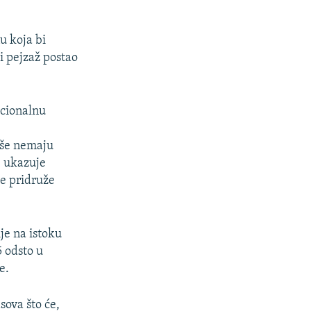
u koja bi
i pejzaž postao
kcionalnu
više nemaju
, ukazuje
se pridruže
je na istoku
5 odsto u
e.
sova što će,