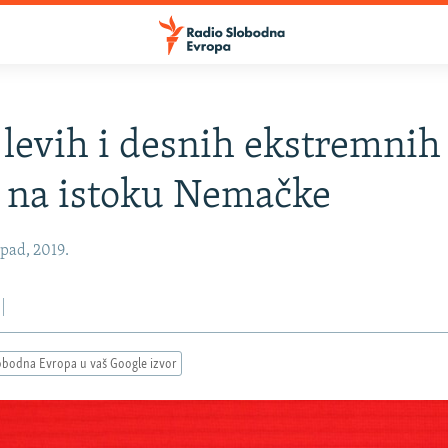
levih i desnih ekstremnih
a na istoku Nemačke
opad, 2019.
obodna Evropa u vaš Google izvor