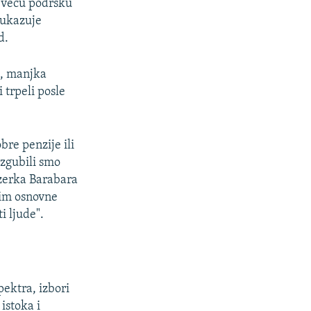
 veću podršku
 ukazuje
d.
u, manjka
trpeli posle
bre penzije ili
Izgubili smo
izerka Barabara
tim osnovne
i ljude".
pektra, izbori
 istoka i