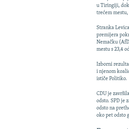
u Tiringiji, d
trećem mestu,
Stranka Levica
premijera pok
Nemačku (AfD)
mestu s 23,4 od
Izborni rezult
i njenom koali
ističe Politiko.
CDU je završila
odsto. SPD je 
odsto na preth
oko pet odsto g