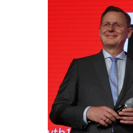
ISPRIČAJ MI
DNEVNO@RSE
SPECIJALI RSE
VIŠE OD NASLOVA
GENOCID U SREBRENICI
POPLAVE I KLIZIŠTA U BIH 2024.
TV LIBERTY
POST SCRIPTUM
MOJA EVROPA
TRI DECENIJE OD RATA U BIH
SVE KARTE DEJTONA
NASTANAK I RASPAD JUGOSLAVIJE