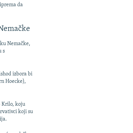
priprema da
u Nemačke
stoku Nemačke,
u s
ishod izbora bi
ern Hoecke),
Krilo, koju
vativci koji su
ija.