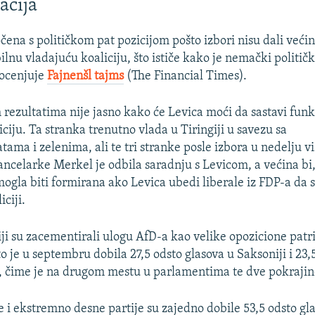
acija
očena s političkom pat pozicijom pošto izbori nisu dali većin
lnu vladajuću koaliciju, što ističe kako je nemački političk
 ocenjuje
Fajnenšl tajms
(The Financial Times).
rezultatima nije jasno kako će Levica moći da sastavi fun
ciju. Ta stranka trenutno vlada u Tiringiji u savezu sa
tama i zelenima, ali te tri stranke posle izbora u nedelju 
ncelarke Merkel je odbila saradnju s Levicom, a većina bi
 mogla biti formirana ako Levica ubedi liberale iz FDP-a da 
iciji.
iji su zacementirali ulogu AfD-a kao velike opozicione patri
 je u septembru dobila 27,5 odsto glasova u Saksoniji i 23,
 čime je na drugom mestu u parlamentima te dve pokrajin
 i ekstremno desne partije su zajedno dobile 53,5 odsto gla