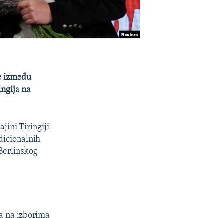
le između
ingija na
jini Tiringiji
dicionalnih
 Berlinskog
ova na izborima