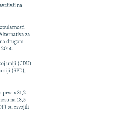
avršivši na
popularnosti
lternativa za
i na drugom
a 2014.
koj uniji (CDU)
rtiji (SPD),
a prva s 31,2
nosu na 18,5
) su osvojili