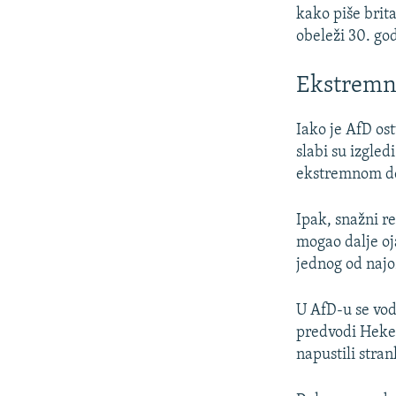
kako piše brit
obeleži 30. go
Ekstremna
Iako je AfD os
slabi su izgled
ekstremnom d
Ipak, snažni r
mogao dalje oj
jednog od najo
U AfD-u se vod
predvodi Heke,
napustili stra