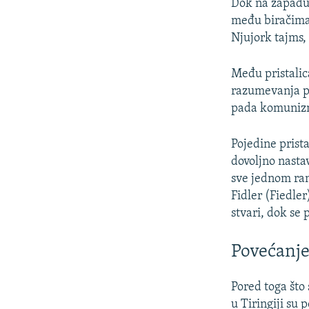
Dok na zapadu
među biračima,
Njujork tajms,
Među pristalic
razumevanja po
pada komunizm
Pojedine prist
dovoljno nasta
sve jednom ran
Fidler (Fiedle
stvari, dok se 
Povećanje
Pored toga što 
u Tiringiji su 