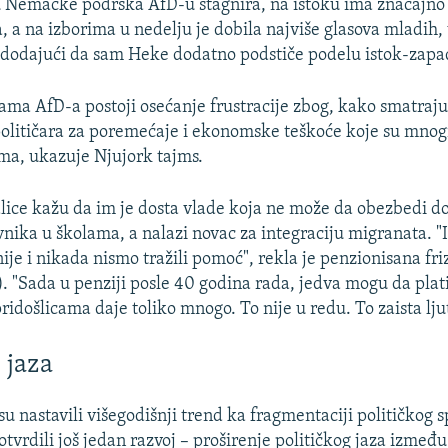
 Nemačke podrška AfD-u stagnira, na istoku ima značajno
 a na izborima u nedelju je dobila najviše glasova mladih,
 dodajući da sam Heke dodatno podstiče podelu istok-zapa
ama AfD-a postoji osećanje frustracije zbog, kako smatraj
litičara za poremećaje i ekonomske teškoće koje su mnogi 
a, ukazuje Njujork tajms.
alice kažu da im je dosta vlade koja ne može da obezbedi do
vnika u školama, a nalazi novac za integraciju migranata. "
ije i nikada nismo tražili pomoć", rekla je penzionisana fr
r). "Sada u penziji posle 40 godina rada, jedva mogu da pla
pridošlicama daje toliko mnogo. To nije u redu. To zaista ljut
 jaza
su nastavili višegodišnji trend ka fragmentaciji političkog s
potvrdili još jedan razvoj – proširenje političkog jaza između