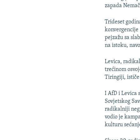
zapada Nemač
Trideset godin
konvergencije 
pejzažu sa sla
na istoku, navo
Levica, radika
trećinom osvoj
Tiringiji, istič
I AfD i Levica
Sovjetskog Sav
radikalniji ne
vodio je kampa
kulturu sećanj