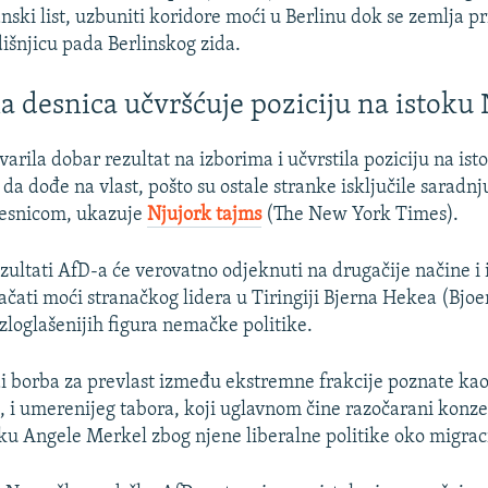
anski list, uzbuniti koridore moći u Berlinu dok se zemlja 
dišnjicu pada Berlinskog zida.
 desnica učvršćuje poziciju na istok
tvarila dobar rezultat na izborima i učvrstila poziciju na i
i da dođe na vlast, pošto su ostale stranke isključile saradnj
esnicom, ukazuje
Njujork tajms
(The New York Times).
ezultati AfD-a će verovatno odjeknuti na drugačije načine i 
ačati moći stranačkog lidera u Tiringiji Bjerna Hekea (Bjo
zloglašenijih figura nemačke politike.
i borba za prevlast između ekstremne frakcije poznate kao 
 i umerenijeg tabora, koji uglavnom čine razočarani konzer
nku Angele Merkel zbog njene liberalne politike oko migrac