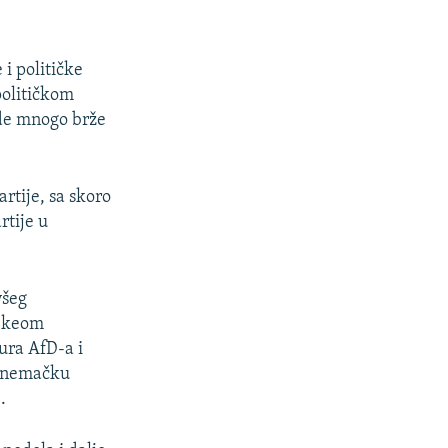
i političke
političkom
ide mnogo brže
rtije, sa skoro
rtije u
všeg
Hekeom
ura AfD-a i
je nemačku
.