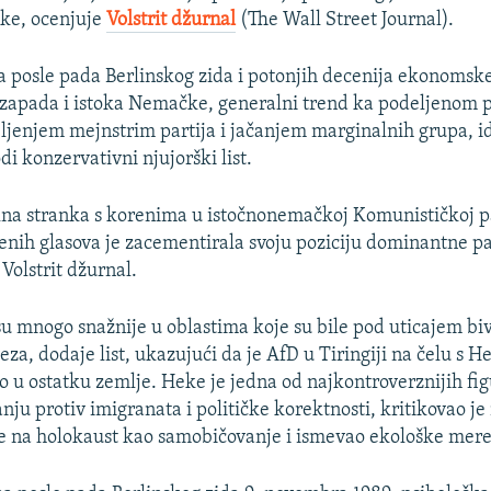
ke, ocenjuje
Volstrit džurnal
(The Wall Street Journal).
a posle pada Berlinskog zida i potonjih decenija ekonomske 
zapada i istoka Nemačke, generalni trend ka podeljenom 
bljenjem mejnstrim partija i jačanjem marginalnih grupa, 
di konzervativni njujorški list.
lna stranka s korenima u istočnonemačkoj Komunističkoj pa
enih glasova je zacementirala svoju poziciju dominantne pa
e Volstrit džurnal.
 su mnogo snažnije u oblastima koje su bile pod uticajem bi
eza, dodaje list, ukazujući da je AfD u Tiringiji na čelu s 
go u ostatku zemlje. Heke je jedna od najkontroverznijih fig
nju protiv imigranata i političke korektnosti, kritikovao 
e na holokaust kao samobičovanje i ismevao ekološke mere