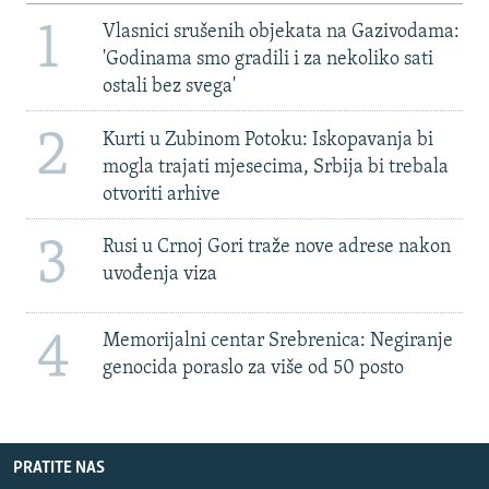
1
Vlasnici srušenih objekata na Gazivodama:
'Godinama smo gradili i za nekoliko sati
ostali bez svega'
2
Kurti u Zubinom Potoku: Iskopavanja bi
mogla trajati mjesecima, Srbija bi trebala
otvoriti arhive
3
Rusi u Crnoj Gori traže nove adrese nakon
uvođenja viza
4
Memorijalni centar Srebrenica: Negiranje
genocida poraslo za više od 50 posto
PRATITE NAS