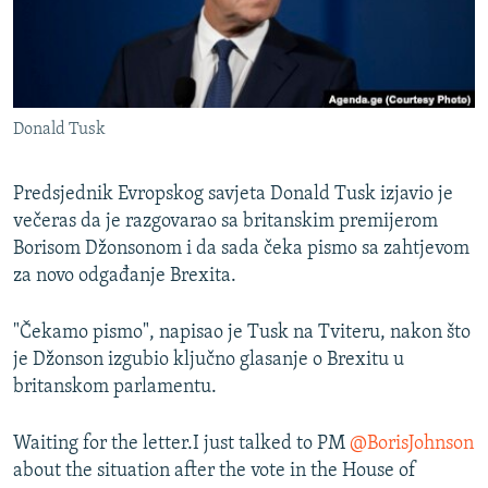
ISPRIČAJ MI
DNEVNO@RSE
SPECIJALI RSE
Donald Tusk
VIŠE OD NASLOVA
PRATITE NAS
GENOCID U SREBRENICI
Predsjednik Evropskog savjeta Donald Tusk izjavio je
POPLAVE I KLIZIŠTA U BIH 2024.
večeras da je razgovarao sa britanskim premijerom
Borisom Džonsonom i da sada čeka pismo sa zahtjevom
TV LIBERTY
Sve RFE/RL stranice
za novo odgađanje Brexita.
POST SCRIPTUM
"Čekamo pismo", napisao je Tusk na Tviteru, nakon što
MOJA EVROPA
je Džonson izgubio ključno glasanje o Brexitu u
TRI DECENIJE OD RATA U BIH
britanskom parlamentu.
SVE KARTE DEJTONA
Waiting for the letter.I just talked to PM
@BorisJohnson
NASTANAK I RASPAD JUGOSLAVIJE
about the situation after the vote in the House of