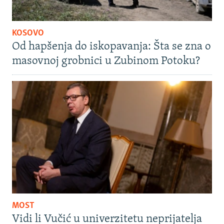
KOSOVO
Od hapšenja do iskopavanja: Šta se zna o
masovnoj grobnici u Zubinom Potoku?
MOST
Vidi li Vučić u univerzitetu neprijatelja