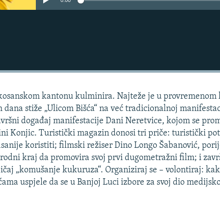
0:00
skosanskom kantonu kulminira. Najteže je u provremeno
h dana stiže „Ulicom Bišća“ na već tradicionalnoj manifestac
avršni događaj manifestacije Dani Neretvice, kojom se pro
ni Konjic. Turistički magazin donosi tri priče: turistički pot
sanije koristiti; filmski režiser Dino Longo Šabanović, por
 rodni kraj da promovira svoj prvi dugometražni film; i zavr
običaj „komušanje kukuruza“. Organiziraj se – volontiraj: ka
ćama uspjele da se u Banjoj Luci izbore za svoj dio medijsk