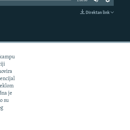
1:00:00
Direktan link
EMBED
m kampu
iji
movira
encijal
ijeklom
šna je
ko su
og