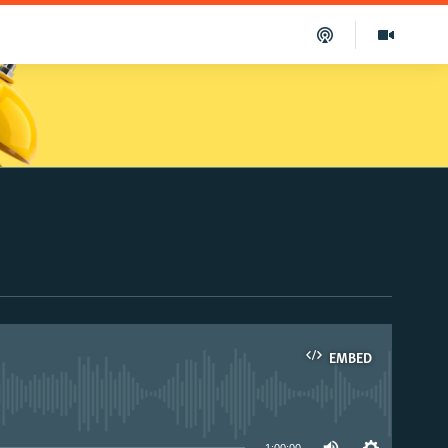
EMBED
able