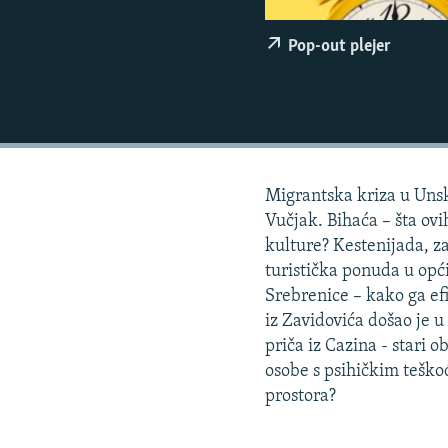
ISPRIČAJ MI
DNEVNO@RSE
Pop-out plejer
SPECIJALI RSE
VIŠE OD NASLOVA
GENOCID U SREBRENICI
POPLAVE I KLIZIŠTA U BIH 2024.
Migrantska kriza u Un
TV LIBERTY
Vučjak. Bihaća – šta ovi
kulture? Kestenijada, z
POST SCRIPTUM
turistička ponuda u opći
MOJA EVROPA
Srebrenice – kako ga efi
iz Zavidovića došao je u
TRI DECENIJE OD RATA U BIH
priča iz Cazina - stari 
SVE KARTE DEJTONA
osobe s psihičkim teško
prostora?
NASTANAK I RASPAD JUGOSLAVIJE