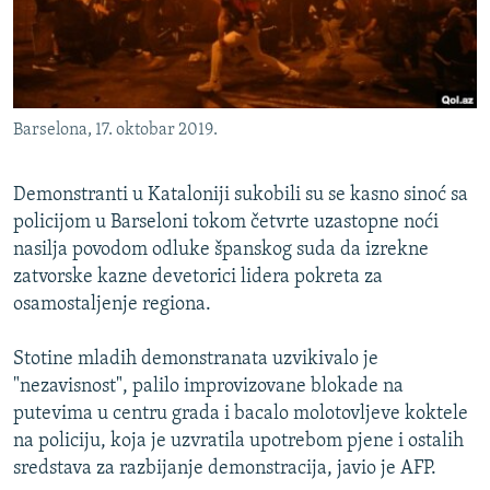
ISPRIČAJ MI
DNEVNO@RSE
SPECIJALI RSE
Barselona, 17. oktobar 2019.
VIŠE OD NASLOVA
PRATITE NAS
GENOCID U SREBRENICI
Demonstranti u Kataloniji sukobili su se kasno sinoć sa
POPLAVE I KLIZIŠTA U BIH 2024.
policijom u Barseloni tokom četvrte uzastopne noći
nasilja povodom odluke španskog suda da izrekne
TV LIBERTY
Sve RFE/RL stranice
zatvorske kazne devetorici lidera pokreta za
POST SCRIPTUM
osamostaljenje regiona.
MOJA EVROPA
Stotine mladih demonstranata uzvikivalo je
TRI DECENIJE OD RATA U BIH
"nezavisnost", palilo improvizovane blokade na
putevima u centru grada i bacalo molotovljeve koktele
SVE KARTE DEJTONA
na policiju, koja je uzvratila upotrebom pjene i ostalih
NASTANAK I RASPAD JUGOSLAVIJE
sredstava za razbijanje demonstracija, javio je AFP.