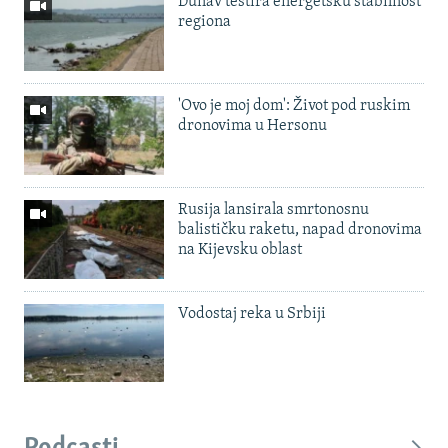
Dunav testira energetsku stabilnost
regiona
'Ovo je moj dom': Život pod ruskim
dronovima u Hersonu
Rusija lansirala smrtonosnu
balističku raketu, napad dronovima
na Kijevsku oblast
Vodostaj reka u Srbiji