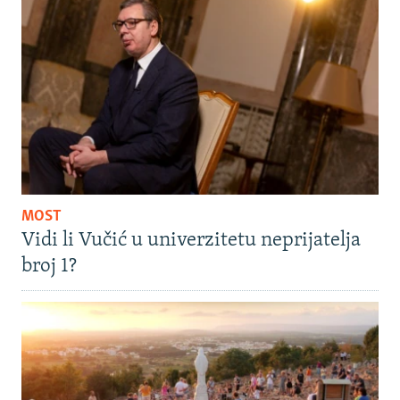
MOST
Vidi li Vučić u univerzitetu neprijatelja
broj 1?