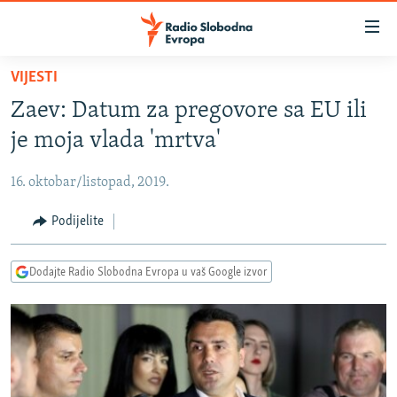
Dostupni
linkovi
Pređite
VIJESTI
na
VIJESTI
Zaev: Datum za pregovore sa EU ili
glavni
BOSNA I HERCEGOVINA
sadržaj
je moja vlada 'mrtva'
SRBIJA
Pređite
na
16. oktobar/listopad, 2019.
KOSOVO
glavnu
CRNA GORA
Podijelite
navigaciju
Pređite
VIZUELNO
na
Dodajte Radio Slobodna Evropa u vaš Google izvor
PODCASTI
VIDEO
pretragu
RAT U UKRAJINI
FOTOGALERIJE
KINA NA BALKANU
INFOGRAFIKE
RSE PRIČE IZ SVIJETA