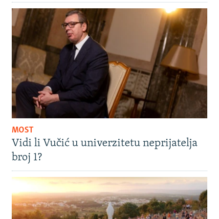
MOST
Vidi li Vučić u univerzitetu neprijatelja
broj 1?