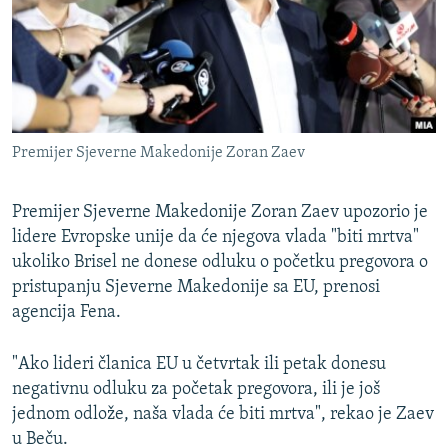
ISPRIČAJ MI
DNEVNO@RSE
SPECIJALI RSE
VIŠE OD NASLOVA
PRATITE NAS
Premijer Sjeverne Makedonije Zoran Zaev
GENOCID U SREBRENICI
POPLAVE I KLIZIŠTA U BIH 2024.
Premijer Sjeverne Makedonije Zoran Zaev upozorio je
TV LIBERTY
lidere Evropske unije da će njegova vlada "biti mrtva"
Sve RFE/RL stranice
ukoliko Brisel ne donese odluku o početku pregovora o
POST SCRIPTUM
pristupanju Sjeverne Makedonije sa EU, prenosi
MOJA EVROPA
agencija Fena.
TRI DECENIJE OD RATA U BIH
"Ako lideri članica EU u četvrtak ili petak donesu
SVE KARTE DEJTONA
negativnu odluku za početak pregovora, ili je još
jednom odlože, naša vlada će biti mrtva", rekao je Zaev
NASTANAK I RASPAD JUGOSLAVIJE
u Beču.