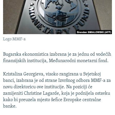
ISPRIČAJ MI
DNEVNO@RSE
SPECIJALI RSE
VIŠE OD NASLOVA
PRATITE NAS
Logo MMF-a
GENOCID U SREBRENICI
POPLAVE I KLIZIŠTA U BIH 2024.
Bugarska ekonomistica izabrana je za jednu od vodećih
TV LIBERTY
finansijskih institucija, Međunarodni monetarni fond.
Sve RFE/RL stranice
POST SCRIPTUM
Kristalina Georgieva, visoko rangirana u Svjetskoj
MOJA EVROPA
banci, izabrana je od strane Izvršnog odbora MMF-a za
novu direktoricu ove institucije. Na poziciji će
TRI DECENIJE OD RATA U BIH
zamijeniti Christine Lagarde, koja je podnijela ostavku
SVE KARTE DEJTONA
kako bi preuzela mjesto šefice Evropske centralne
banke.
NASTANAK I RASPAD JUGOSLAVIJE