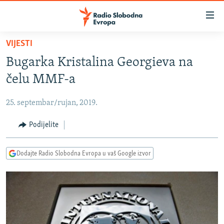
Dostupni
linkovi
Pređite
VIJESTI
na
VIJESTI
Bugarka Kristalina Georgieva na
glavni
BOSNA I HERCEGOVINA
sadržaj
čelu MMF-a
SRBIJA
Pređite
na
25. septembar/rujan, 2019.
KOSOVO
glavnu
CRNA GORA
Podijelite
navigaciju
Pređite
VIZUELNO
na
Dodajte Radio Slobodna Evropa u vaš Google izvor
PODCASTI
VIDEO
pretragu
RAT U UKRAJINI
FOTOGALERIJE
KINA NA BALKANU
INFOGRAFIKE
RSE PRIČE IZ SVIJETA