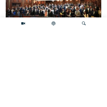
Šta će se desiti ako se Skupština Kosova
ne konstituiše do ponoći?
Pretraživač