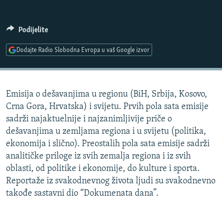
ISPRIČAJ MI
DNEVNO@RSE
Podijelite
SPECIJALI RSE
Dodajte Radio Slobodna Evropa u vaš Google izvor
VIŠE OD NASLOVA
PRATITE NAS
GENOCID U SREBRENICI
Emisija o dešavanjima u regionu (BiH, Srbija, Kosovo,
POPLAVE I KLIZIŠTA U BIH 2024.
Crna Gora, Hrvatska) i svijetu. Prvih pola sata emisije
TV LIBERTY
Sve RFE/RL stranice
sadrži najaktuelnije i najzanimljivije priče o
dešavanjima u zemljama regiona i u svijetu (politika,
POST SCRIPTUM
ekonomija i slično). Preostalih pola sata emisije sadrži
MOJA EVROPA
analitičke priloge iz svih zemalja regiona i iz svih
oblasti, od politike i ekonomije, do kulture i sporta.
TRI DECENIJE OD RATA U BIH
Reportaže iz svakodnevnog života ljudi su svakodnevno
SVE KARTE DEJTONA
takođe sastavni dio “Dokumenata dana”.
NASTANAK I RASPAD JUGOSLAVIJE