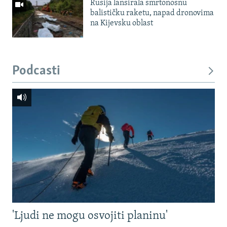
Rusija lansirala smrtonosnu
balističku raketu, napad dronovima
na Kijevsku oblast
Podcasti
'Ljudi ne mogu osvojiti planinu'