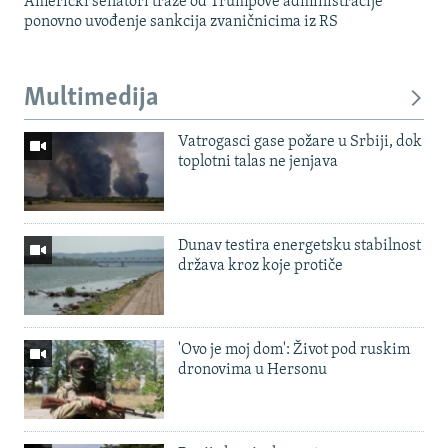
Američki senatori traže od Trumpove administracije
ponovno uvođenje sankcija zvaničnicima iz RS
Multimedija
Vatrogasci gase požare u Srbiji, dok
toplotni talas ne jenjava
Dunav testira energetsku stabilnost
država kroz koje protiče
'Ovo je moj dom': Život pod ruskim
dronovima u Hersonu