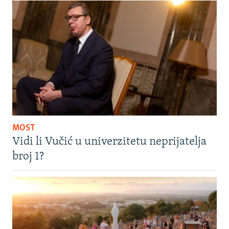
MOST
Vidi li Vučić u univerzitetu neprijatelja
broj 1?