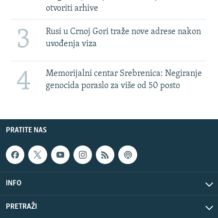
otvoriti arhive
3
Rusi u Crnoj Gori traže nove adrese nakon
uvođenja viza
4
Memorijalni centar Srebrenica: Negiranje
genocida poraslo za više od 50 posto
PRATITE NAS
INFO
PRETRAŽI