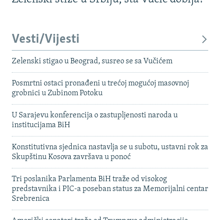
Vesti/Vijesti
Zelenski stigao u Beograd, susreo se sa Vučićem
Posmrtni ostaci pronađeni u trećoj mogućoj masovnoj
grobnici u Zubinom Potoku
U Sarajevu konferencija o zastupljenosti naroda u
institucijama BiH
Konstitutivna sjednica nastavlja se u subotu, ustavni rok za
Skupštinu Kosova završava u ponoć
Tri poslanika Parlamenta BiH traže od visokog
predstavnika i PIC-a poseban status za Memorijalni centar
Srebrenica