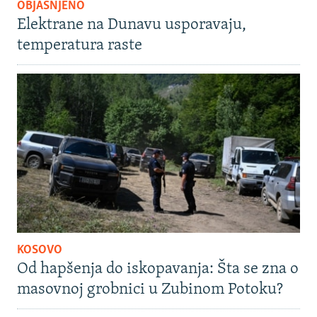
OBJAŠNJENO
Elektrane na Dunavu usporavaju,
temperatura raste
KOSOVO
Od hapšenja do iskopavanja: Šta se zna o
masovnoj grobnici u Zubinom Potoku?