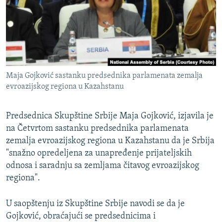
ISPRIČAJ MI
DNEVNO@RSE
SPECIJALI RSE
VIŠE OD NASLOVA
PRATITE NAS
Maja Gojković sastanku predsednika parlamenata zemalja
GENOCID U SREBRENICI
evroazijskog regiona u Kazahstanu
POPLAVE I KLIZIŠTA U BIH 2024.
Predsednica Skupštine Srbije Maja Gojković, izjavila je
TV LIBERTY
Sve RFE/RL stranice
na Četvrtom sastanku predsednika parlamenata
POST SCRIPTUM
zemalja evroazijskog regiona u Kazahstanu da je Srbija
MOJA EVROPA
"snažno opredeljena za unapređenje prijateljskih
odnosa i saradnju sa zemljama čitavog evroazijskog
TRI DECENIJE OD RATA U BIH
regiona".
SVE KARTE DEJTONA
U saopštenju iz Skupštine Srbije navodi se da je
NASTANAK I RASPAD JUGOSLAVIJE
Gojković, obraćajući se predsednicima i