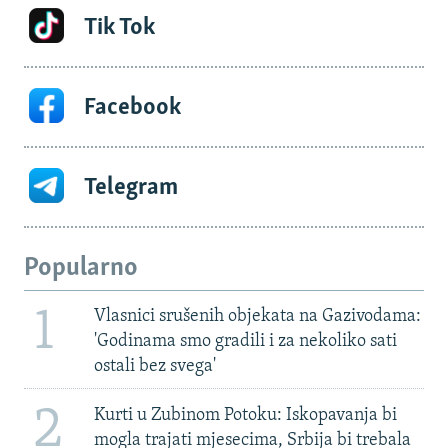
Tik Tok
Facebook
Telegram
Popularno
1
Vlasnici srušenih objekata na Gazivodama:
'Godinama smo gradili i za nekoliko sati
ostali bez svega'
2
Kurti u Zubinom Potoku: Iskopavanja bi
mogla trajati mjesecima, Srbija bi trebala