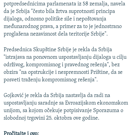
potpredsednicima parlamenata iz 58 zemalja, navela
da je Srbija "često bila žrtva suprotnosti principa
dijaloga, odnosno politike sile i nepoštovanja
međunarodnog prava, a primer za to je jednostrano
proglašena nezavisnost dela teritorije Srbije".
Predsednica Skupštine Srbije je rekla da Srbija
"istrajava na ponovnom uspostavljanju dijaloga u cilju
održivog, kompromisnog i pravednog rešenja", bez
obzira "na opstrukcije i nespremnosti Prištine, da se
posveti traženju kompromisnog rešenja".
Gojković je rekla da Srbija nastavlja da radi na
uspostavljanju saradnje sa Evroazijskom ekonomskom
unijom, sa kojom očekuje potpisivanje Sporazuma o
slobodnoj trgovini 25. oktobra ove godine.
Pročitajte i ovo: