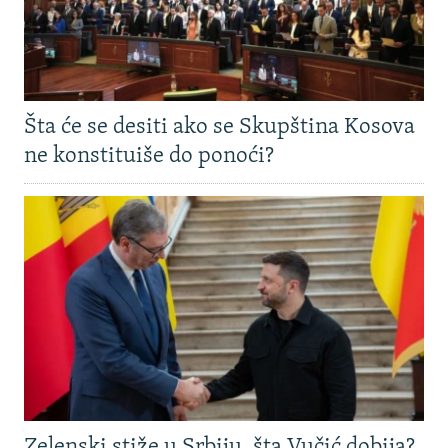
Šta će se desiti ako se Skupština Kosova
ne konstituiše do ponoći?
Zelenski stiže u Srbiju, šta Vučić dobija?