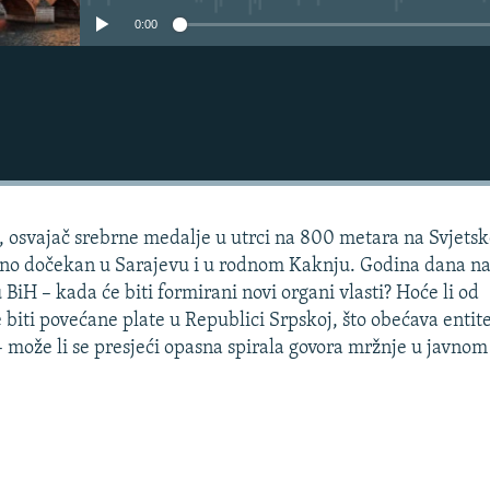
0:00
, osvajač srebrne medalje u utrci na 800 metara na Svjets
ano dočekan u Sarajevu i u rodnom Kaknju. Godina dana n
 BiH – kada će biti formirani novi organi vlasti? Hoće li od
biti povećane plate u Republici Srpskoj, što obećava entit
– može li se presjeći opasna spirala govora mržnje u javnom