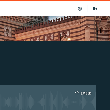
EMBED
able