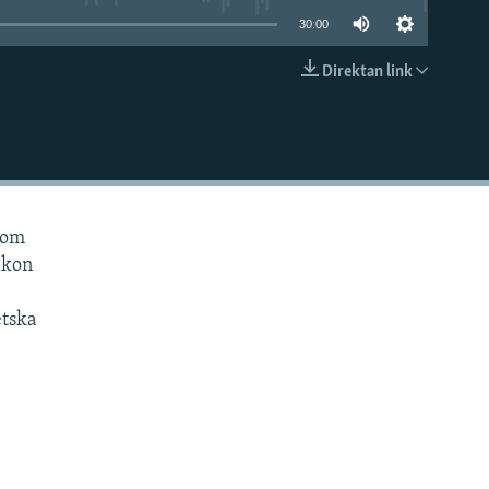
30:00
Direktan link
EMBED
kom
akon
etska