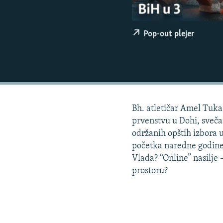
ISPRIČAJ MI
DNEVNO@RSE
Pop-out plejer
SPECIJALI RSE
VIŠE OD NASLOVA
GENOCID U SREBRENICI
POPLAVE I KLIZIŠTA U BIH 2024.
Bh. atletičar Amel Tuka
TV LIBERTY
prvenstvu u Dohi, sveč
POST SCRIPTUM
održanih opštih izbora u
MOJA EVROPA
početka naredne godine 
Vlada? “Online” nasilje 
TRI DECENIJE OD RATA U BIH
prostoru?
SVE KARTE DEJTONA
NASTANAK I RASPAD JUGOSLAVIJE