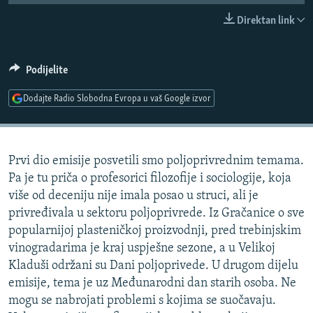
ISPRIČAJ MI
Direktan link
DNEVNO@RSE
SPECIJALI RSE
Podijelite
VIŠE OD NASLOVA
Dodajte Radio Slobodna Evropa u vaš Google izvor
PRATITE NAS
GENOCID U SREBRENICI
POPLAVE I KLIZIŠTA U BIH 2024.
Prvi dio emisije posvetili smo poljoprivrednim temama.
TV LIBERTY
Sve RFE/RL stranice
Pa je tu priča o profesorici filozofije i sociologije, koja
POST SCRIPTUM
više od deceniju nije imala posao u struci, ali je
privređivala u sektoru poljoprivrede. Iz Gračanice o sve
MOJA EVROPA
popularnijoj plasteničkoj proizvodnji, pred trebinjskim
TRI DECENIJE OD RATA U BIH
vinogradarima je kraj uspješne sezone, a u Velikoj
SVE KARTE DEJTONA
Kladuši održani su Dani poljoprivede. U drugom dijelu
emisije, tema je uz Međunarodni dan starih osoba. Ne
NASTANAK I RASPAD JUGOSLAVIJE
mogu se nabrojati problemi s kojima se suočavaju.