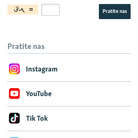
Pratite nas
Pratite nas
Instagram
YouTube
Tik Tok