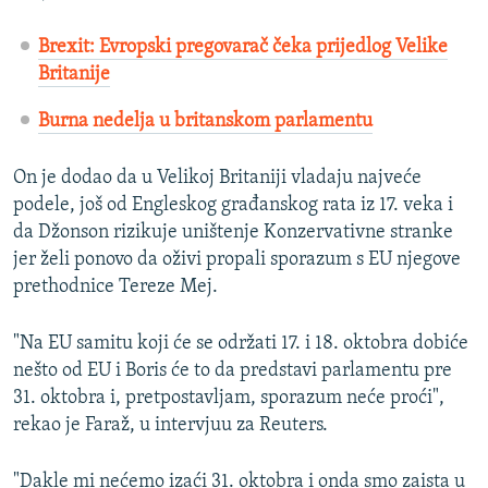
Brexit: Evropski pregovarač čeka prijedlog Velike
Britanije
Burna nedelja u britanskom parlamentu
On je dodao da u Velikoj Britaniji vladaju najveće
podele, još od Engleskog građanskog rata iz 17. veka i
da Džonson rizikuje uništenje Konzervativne stranke
jer želi ponovo da oživi propali sporazum s EU njegove
prethodnice Tereze Mej.
"Na EU samitu koji će se održati 17. i 18. oktobra dobiće
nešto od EU i Boris će to da predstavi parlamentu pre
31. oktobra i, pretpostavljam, sporazum neće proći",
rekao je Faraž, u intervjuu za Reuters.
"Dakle mi nećemo izaći 31. oktobra i onda smo zaista u