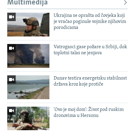
Multimedija
Ukrajina se oprašta od čovjeka koji
je vraćao poginule vojnike njihovim
porodicama
Vatrogasci gase požare u Srbiji, dok
toplotni talas ne jenjava
Dunav testira energetsku stabilnost
država kroz koje protiče
'Ovo je moj dom': Život pod ruskim
dronovima u Hersonu