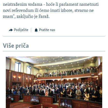
neistraženim vodama - hoće li parlament nametnuti
novi referendum ili ćemo imati izbore, stvarno ne
znam", zaključio je Faraž.
Podijelite
Pratite nas
Više priča