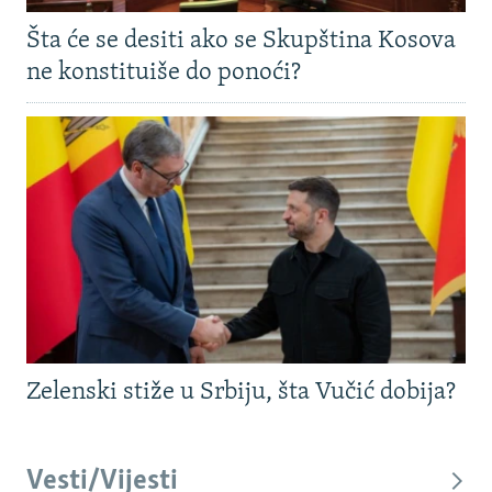
Šta će se desiti ako se Skupština Kosova
ne konstituiše do ponoći?
Zelenski stiže u Srbiju, šta Vučić dobija?
Vesti/Vijesti