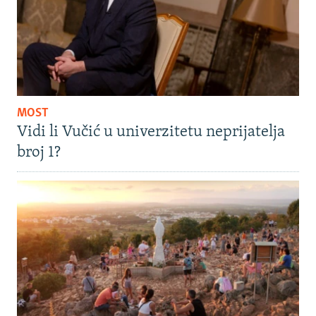
MOST
Vidi li Vučić u univerzitetu neprijatelja
broj 1?