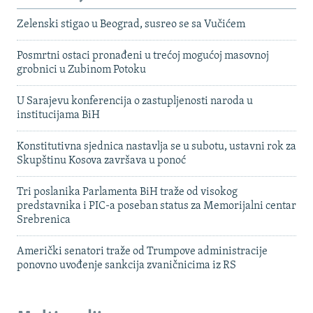
Zelenski stigao u Beograd, susreo se sa Vučićem
Posmrtni ostaci pronađeni u trećoj mogućoj masovnoj
grobnici u Zubinom Potoku
U Sarajevu konferencija o zastupljenosti naroda u
institucijama BiH
Konstitutivna sjednica nastavlja se u subotu, ustavni rok za
Skupštinu Kosova završava u ponoć
Tri poslanika Parlamenta BiH traže od visokog
predstavnika i PIC-a poseban status za Memorijalni centar
Srebrenica
Američki senatori traže od Trumpove administracije
ponovno uvođenje sankcija zvaničnicima iz RS