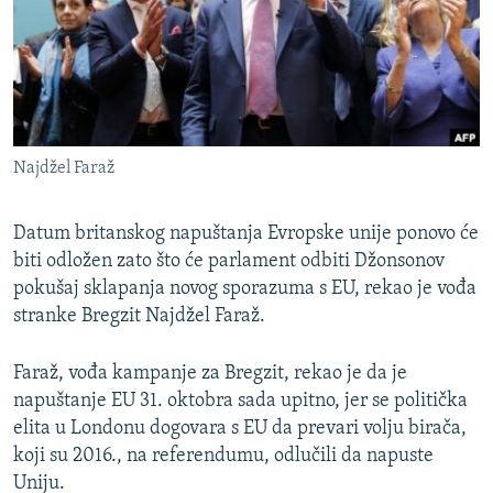
ISPRIČAJ MI
DNEVNO@RSE
SPECIJALI RSE
VIŠE OD NASLOVA
PRATITE NAS
Najdžel Faraž
GENOCID U SREBRENICI
POPLAVE I KLIZIŠTA U BIH 2024.
Datum britanskog napuštanja Evropske unije ponovo će
TV LIBERTY
biti odložen zato što će parlament odbiti Džonsonov
Sve RFE/RL stranice
pokušaj sklapanja novog sporazuma s EU, rekao je vođa
POST SCRIPTUM
stranke Bregzit Najdžel Faraž.
MOJA EVROPA
Faraž, vođa kampanje za Bregzit, rekao je da je
TRI DECENIJE OD RATA U BIH
napuštanje EU 31. oktobra sada upitno, jer se politička
SVE KARTE DEJTONA
elita u Londonu dogovara s EU da prevari volju birača,
koji su 2016., na referendumu, odlučili da napuste
NASTANAK I RASPAD JUGOSLAVIJE
Uniju.