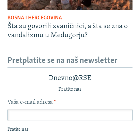
BOSNA I HERCEGOVINA
Šta su govorili zvaničnici, a šta se zna o
vandalizmu u Međugorju?
Pretplatite se na naš newsletter
Dnevno@RSE
Pratite nas
Vaša e-mail adresa
*
Pratite nas