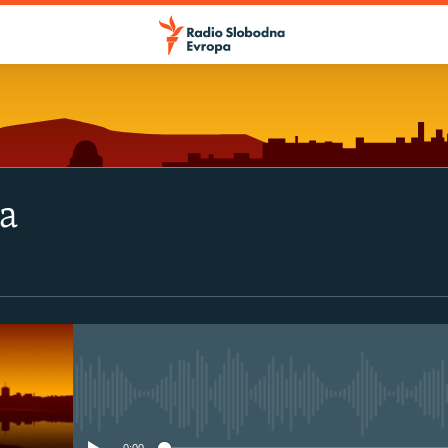
va
No media source currently avail