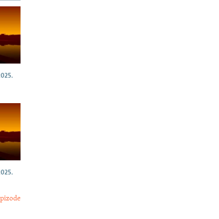
025.
025.
epizode