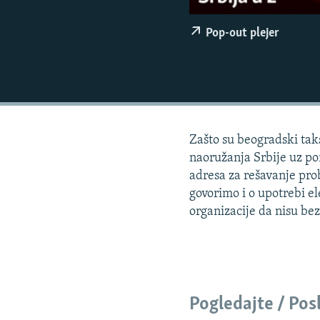
ISPRIČAJ MI
DNEVNO@RSE
Pop-out plejer
SPECIJALI RSE
VIŠE OD NASLOVA
GENOCID U SREBRENICI
POPLAVE I KLIZIŠTA U BIH 2024.
Zašto su beogradski taks
TV LIBERTY
naoružanja Srbije uz po
adresa za rešavanje prob
POST SCRIPTUM
govorimo i o upotrebi e
MOJA EVROPA
organizacije da nisu bez
TRI DECENIJE OD RATA U BIH
SVE KARTE DEJTONA
NASTANAK I RASPAD JUGOSLAVIJE
Pogledajte / Pos