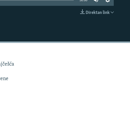
30:00
Direktan link
EMBED
ajčešća
vene