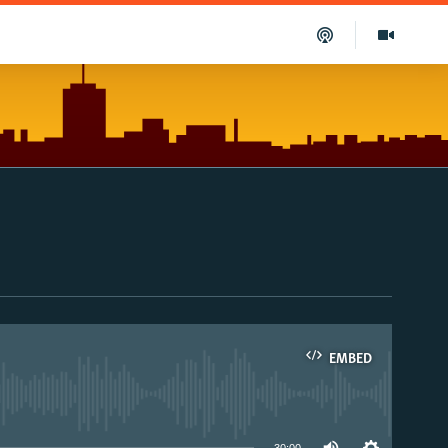
EMBED
able