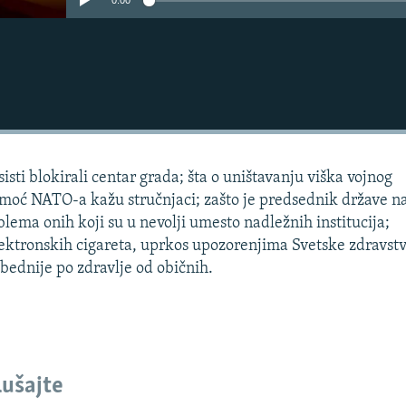
0:00
isti blokirali centar grada; šta o uništavanju viška vojnog
moć NATO-a kažu stručnjaci; zašto je predsednik države n
lema onih koji su u nevolji umesto nadležnih institucija;
lektronskih cigareta, uprkos upozorenjima Svetske zdravst
bednije po zdravlje od običnih.
lušajte