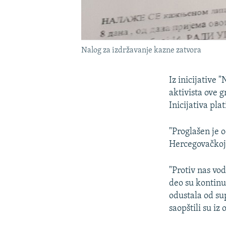
Nalog za izdržavanje kazne zatvora
Iz inicijative 
aktivista ove 
Inicijativa pla
"Proglašen je 
Hercegovačkoj u
"Protiv nas vo
deo su kontinui
odustala od su
saopštili su iz