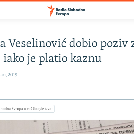
a Veselinović dobio poziv 
, iako je platio kaznu
an, 2019.
obodna Evropa u vaš Google izvor