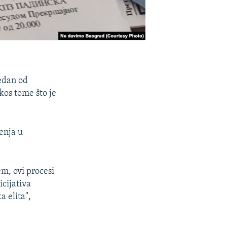
jedan od
kos tome što je
enja u
m, ovi procesi
icijativa
a elita",