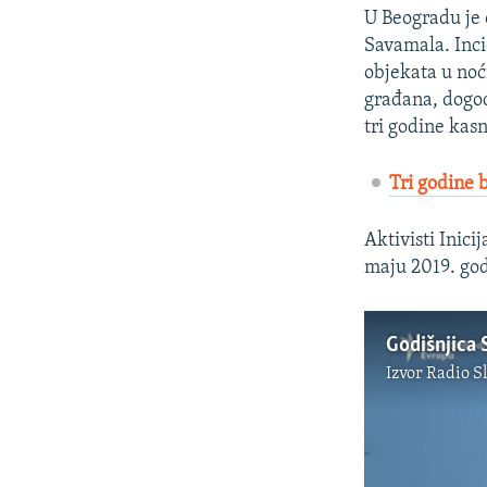
U Beogradu je 
Savamala. Inci
objekata u noći
građana, dogod
tri godine kasn
Tri godine 
Aktivisti Inici
maju 2019. god
Godišnjica
Izvor
Radio S