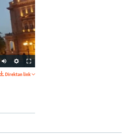
Direktan link
PODIJELI
px
širina