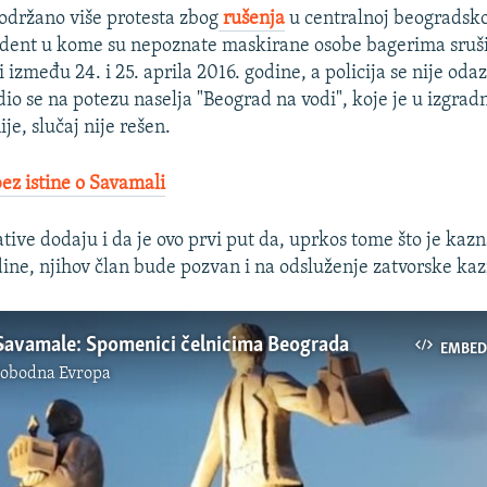
održano više protesta zbog
rušenja
u centralnoj beogradsko
dent u kome su nepoznate maskirane osobe bagerima sruši
 između 24. i 25. aprila 2016. godine, a policija se nije oda
io se na potezu naselja "Beograd na vodi", koje je u izgradn
ije, slučaj nije rešen.
bez istine o Savamali
jative dodaju i da je ovo prvi put da, uprkos tome što je kaz
ine, njihov član bude pozvan i na odsluženje zatvorske kaz
 Savamale: Spomenici čelnicima Beograda
EMBED
lobodna Evropa