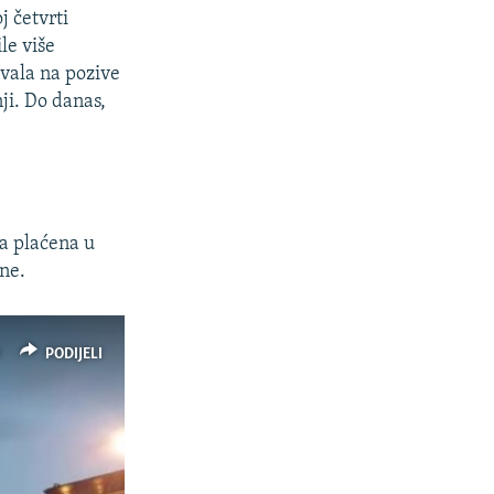
j četvrti
le više
zvala na pozive
ji. Do danas,
na plaćena u
ne.
PODIJELI