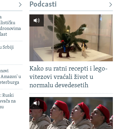
Podcasti
a
lističku
 dronovima
last
u Srbiji
Kako su ratni recepti i lego-
onovi
vitezovi vraćali život u
i Amazon' u
Peterburga
normalu devedesetih
': Ruski
avača na
nu