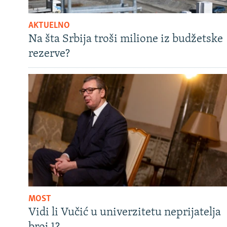
AKTUELNO
Na šta Srbija troši milione iz budžetske
rezerve?
MOST
Vidi li Vučić u univerzitetu neprijatelja