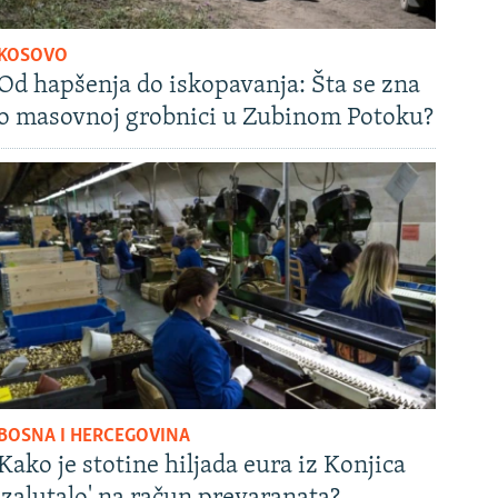
KOSOVO
Od hapšenja do iskopavanja: Šta se zna
o masovnoj grobnici u Zubinom Potoku?
BOSNA I HERCEGOVINA
Kako je stotine hiljada eura iz Konjica