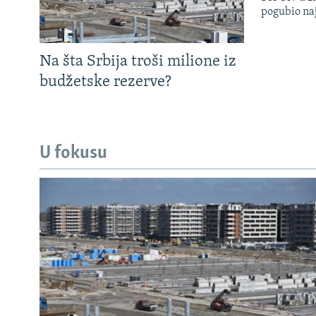
pogubio na
Na šta Srbija troši milione iz
budžetske rezerve?
U fokusu