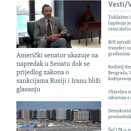
Vesti/V
Tužilaštvo
hapšenja j
ratni zloči
BiH zatražil
transferi n
građanima
Američki senator ukazuje na
napredak u Senatu dok se
Reditelj St
prijedlog zakona o
Beograda, V
kažnjavanj
sankcijama Rusiji i Iranu bliži
glasanju
Objavljen i
izborima s
Demokratski
predsedni
Šef UN-a za