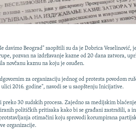
"Ne davimo Beograd" saopštili su da je Dobrica Veselinović, 
grupe, pozvan na izdržavanje kazne od 20 dana zatvora, upr
tila novčanu kaznu na koju je osuđen.
odgovornim za organizaciju jednog od protesta povodom ruš
lici 2016. godine", navodi se u saopštenju Inicijative.
di preko 30 sudskih procesa. Zajedno sa medijskim blaćenje
ranih političkih pritisaka kako bi se građani zastrašili, a in
protstavljanja otimačini koju sprovodi korumpirana partijsk
 ove organizacije.