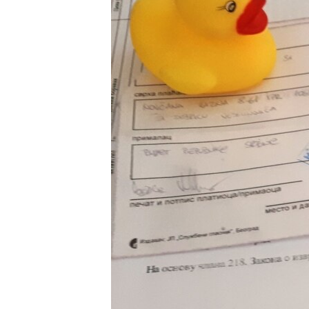
ISPRIČAJ MI
DNEVNO@RSE
SPECIJALI RSE
VIŠE OD NASLOVA
GENOCID U SREBRENICI
POPLAVE I KLIZIŠTA U BIH 2024.
TV LIBERTY
POST SCRIPTUM
MOJA EVROPA
TRI DECENIJE OD RATA U BIH
SVE KARTE DEJTONA
NASTANAK I RASPAD JUGOSLAVIJE