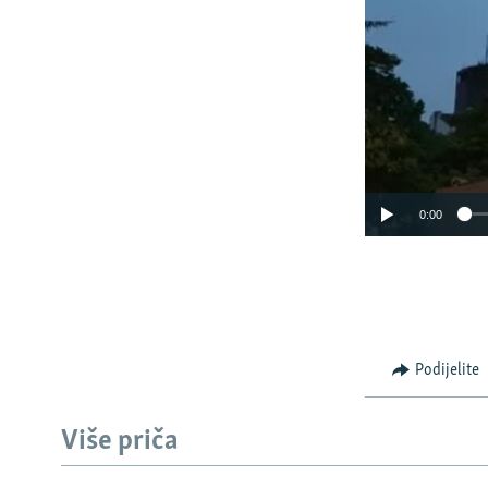
0:00
Podijelite
Više priča