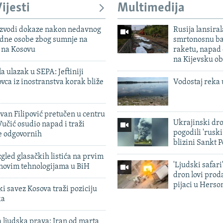
ijesti
Multimedija
 izvodi dokaze nakon nedavnog
Rusija lansiral
edne osobe zbog sumnje na
smrtonosnu ba
n na Kosovu
raketu, napad
na Kijevsku ob
a ulazak u SEPA: Jeftiniji
ovca iz inostranstva korak bliže
Vodostaj reka 
evan Filipović pretučen u centru
Ukrajinski dr
učić osudio napad i traži
pogodili 'rusk
e odgovornih
blizini Sankt 
zgled glasačkih listića na prvim
'Ljudski safari
 novim tehnologijama u BiH
dron lovi prod
pijaci u Herso
 savez Kosova traži poziciju
ka
 ljudska prava: Iran od marta