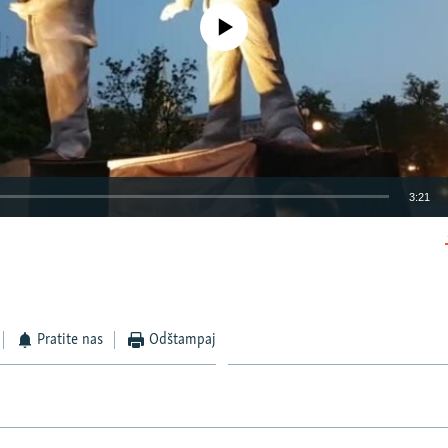
No media source currently available
3:21
EMBED
Pratite nas
Odštampaj