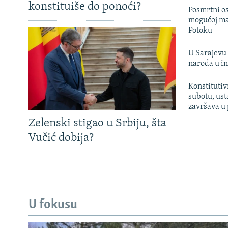
konstituiše do ponoći?
Posmrtni os
mogućoj ma
Potoku
U Sarajevu 
naroda u in
Konstitutiv
subotu, ust
završava u
Zelenski stigao u Srbiju, šta
Vučić dobija?
U fokusu