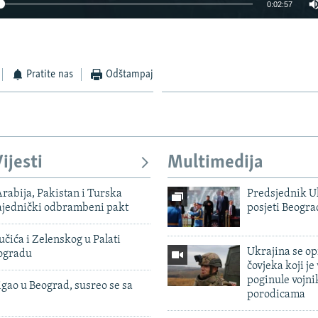
0:02:57
Pratite nas
Odštampaj
ijesti
Multimedija
rabija, Pakistan i Turska
Predsjednik U
zajednički odbrambeni pakt
posjeti Beogr
čića i Zelenskog u Palati
Ukrajina se op
eogradu
čovjeka koji je
poginule vojni
igao u Beograd, susreo se sa
porodicama