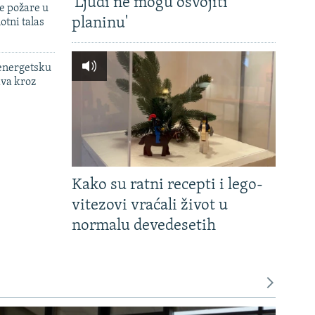
'Ljudi ne mogu osvojiti
e požare u
planinu'
otni talas
 energetsku
ava kroz
Kako su ratni recepti i lego-
vitezovi vraćali život u
normalu devedesetih