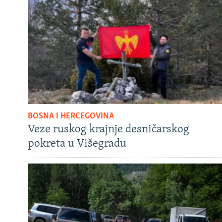
BOSNA I HERCEGOVINA
Veze ruskog krajnje desničarskog
pokreta u Višegradu