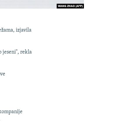
žama, izjavila
 jeseni", rekla
sve
 kompanije
.