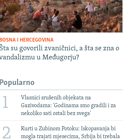
BOSNA I HERCEGOVINA
Šta su govorili zvaničnici, a šta se zna o
vandalizmu u Međugorju?
Popularno
1
Vlasnici srušenih objekata na
Gazivodama: 'Godinama smo gradili i za
nekoliko sati ostali bez svega'
2
Kurti u Zubinom Potoku: Iskopavanja bi
mogla trajati mjesecima, Srbija bi trebala