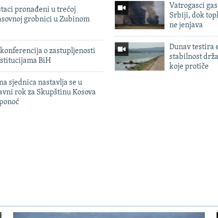
Vatrogasci gas
taci pronađeni u trećoj
Srbiji, dok topl
sovnoj grobnici u Zubinom
ne jenjava
Dunav testira
konferencija o zastupljenosti
stabilnost drž
stitucijama BiH
koje protiče
na sjednica nastavlja se u
avni rok za Skupštinu Kosova
 ponoć