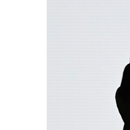
ISPRIČAJ MI
DNEVNO@RSE
SPECIJALI RSE
VIŠE OD NASLOVA
GENOCID U SREBRENICI
POPLAVE I KLIZIŠTA U BIH 2024.
TV LIBERTY
POST SCRIPTUM
MOJA EVROPA
TRI DECENIJE OD RATA U BIH
SVE KARTE DEJTONA
NASTANAK I RASPAD JUGOSLAVIJE