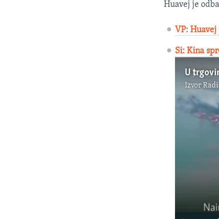
Huavej je odba
VP: Huavej 
Si: Kina sp
U trgovi
Izvor
Radi