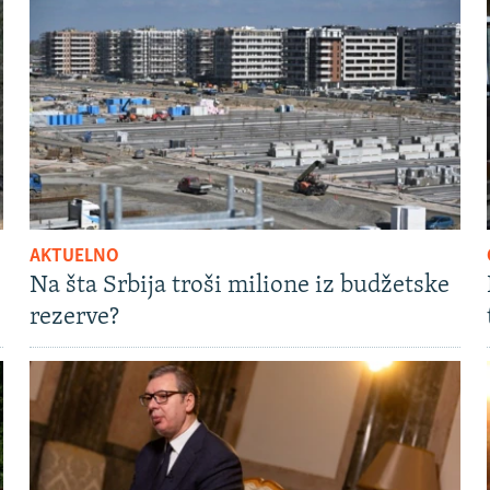
AKTUELNO
Na šta Srbija troši milione iz budžetske
rezerve?