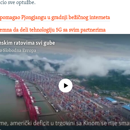
cio sve optužbe.
pomagao Pjongjangu u gradnji bežičnog interneta
remna da deli tehnologiju 5G sa svim partnerima
nskim ratovima svi gube
o Slobodna Evropa
No media source currently available