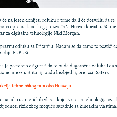
a će na jesen donijeti odluku o tome da li će dozvoliti da se
ona oprema kineskog proizvođača Huavej koristi u 5G mre
tar za digitalne tehnologije Niki Morgan.
pravnu odluku za Britaniju. Nadam se da ćemo to postići do
adiju Bi-Bi-Si.
da je potrebno osigurati da to bude dugoročna odluka i da 
one mreže u Britaniji budu bezbjedni, prenosi Rojters.
kcija tehnološkog rata oko Huaveja
o na udaru američkih vlasti, koje tvrde da tehnologija ove
zbjednosi rizik zbog moguće saradnje sa kineskim vlastima