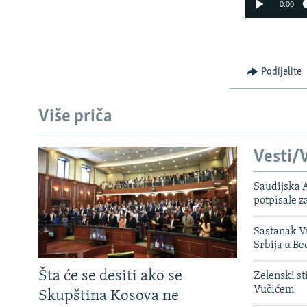
0:00
Podijelite
Više priča
Vesti/V
Saudijska A
potpisale 
Sastanak Vu
Srbija u B
Šta će se desiti ako se
Zelenski st
Vučićem
Skupština Kosova ne