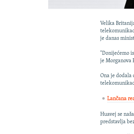
Velika Britanij
telekomunikaci
je danas minis
"Donijećemo is
je Morganova R
Ona je dodala 
telekomunikaci
Lančana rea
Huavej se naša
predstavlja be