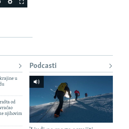
Podcasti
px
širina
Vi
krajine u
adu
rašta od
 vraćao
ke njihovim