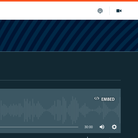
EMBED
able
30:00