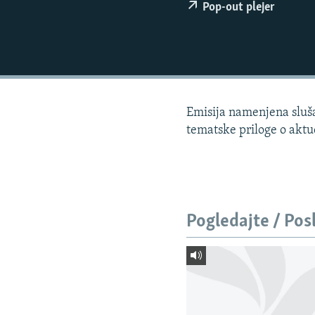
ISPRIČAJ MI
Pop-out plejer
DNEVNO@RSE
SPECIJALI RSE
VIŠE OD NASLOVA
GENOCID U SREBRENICI
Emisija namenjena slušao
POPLAVE I KLIZIŠTA U BIH 2024.
tematske priloge o akt
TV LIBERTY
POST SCRIPTUM
MOJA EVROPA
Pogledajte / Pos
TRI DECENIJE OD RATA U BIH
SVE KARTE DEJTONA
NASTANAK I RASPAD JUGOSLAVIJE