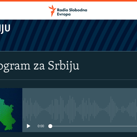
IJU
rogram za Srbiju
No media source currently avail
0:00