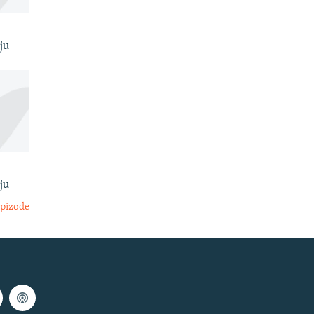
ju
ju
epizode