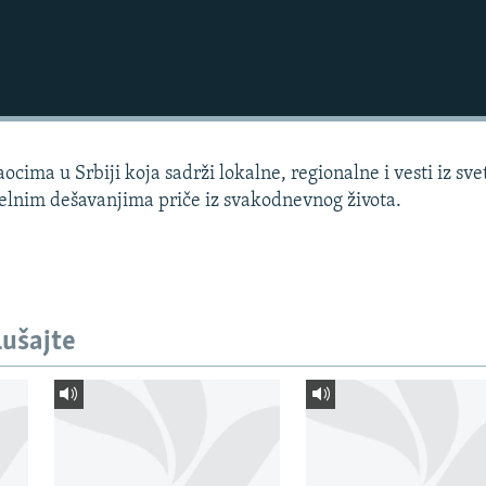
cima u Srbiji koja sadrži lokalne, regionalne i vesti iz sve
uelnim dešavanjima priče iz svakodnevnog života.
lušajte