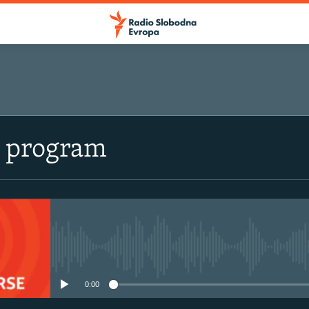
i program
No media source currently avail
0:00