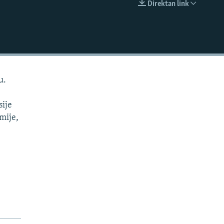
Direktan link
EMBED
u.
sije
omije,