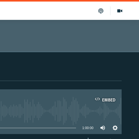
EMBED
able
1:00:00