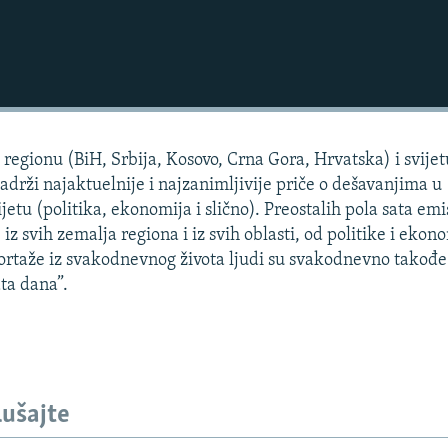
regionu (BiH, Srbija, Kosovo, Crna Gora, Hrvatska) i svijet
sadrži najaktuelnije i najzanimljivije priče o dešavanjima u
jetu (politika, ekonomija i slično). Preostalih pola sata emi
 iz svih zemalja regiona i iz svih oblasti, od politike i ekon
portaže iz svakodnevnog života ljudi su svakodnevno takođe
ta dana”.
lušajte