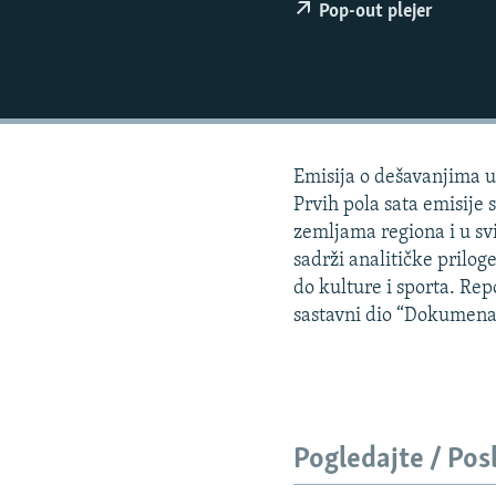
ISPRIČAJ MI
Pop-out plejer
DNEVNO@RSE
SPECIJALI RSE
VIŠE OD NASLOVA
GENOCID U SREBRENICI
Emisija o dešavanjima u 
POPLAVE I KLIZIŠTA U BIH 2024.
Prvih pola sata emisije 
zemljama regiona i u svi
TV LIBERTY
sadrži analitičke priloge
POST SCRIPTUM
do kulture i sporta. Re
sastavni dio “Dokumena
MOJA EVROPA
TRI DECENIJE OD RATA U BIH
SVE KARTE DEJTONA
NASTANAK I RASPAD JUGOSLAVIJE
Pogledajte / Pos