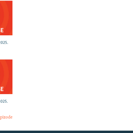
025.
025.
epizode