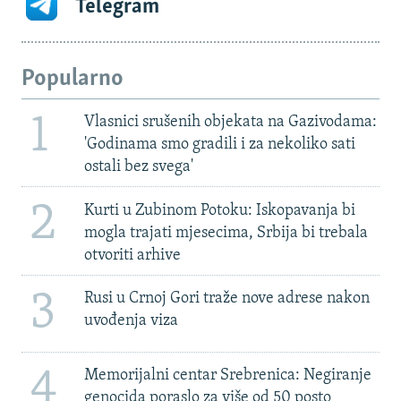
Telegram
Popularno
1
Vlasnici srušenih objekata na Gazivodama:
'Godinama smo gradili i za nekoliko sati
ostali bez svega'
2
Kurti u Zubinom Potoku: Iskopavanja bi
mogla trajati mjesecima, Srbija bi trebala
otvoriti arhive
3
Rusi u Crnoj Gori traže nove adrese nakon
uvođenja viza
4
Memorijalni centar Srebrenica: Negiranje
genocida poraslo za više od 50 posto