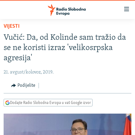
Dostupni
linkovi
Pređite
VIJESTI
na
VIJESTI
Vučić: Da, od Kolinde sam tražio da
glavni
BOSNA I HERCEGOVINA
sadržaj
se ne koristi izraz 'velikosrpska
SRBIJA
Pređite
agresija'
na
KOSOVO
glavnu
21. avgust/kolovoz, 2019.
CRNA GORA
navigaciju
Pređite
Podijelite
VIZUELNO
na
PODCASTI
VIDEO
pretragu
Dodajte Radio Slobodna Evropa u vaš Google izvor
RAT U UKRAJINI
FOTOGALERIJE
KINA NA BALKANU
INFOGRAFIKE
RSE PRIČE IZ SVIJETA