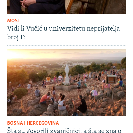
MOST
Vidi li Vučić u univerzitetu neprijatelja
broj 1?
BOSNA I HERCEGOVINA
Šta su govorili zvaničnici, a šta se zna o