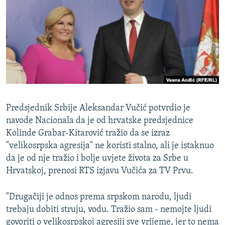
ISPRIČAJ MI
DNEVNO@RSE
SPECIJALI RSE
VIŠE OD NASLOVA
PRATITE NAS
GENOCID U SREBRENICI
POPLAVE I KLIZIŠTA U BIH 2024.
Predsjednik Srbije Aleksandar Vučić potvrdio je
TV LIBERTY
Sve RFE/RL stranice
navode Nacionala da je od hrvatske predsjednice
Kolinde Grabar-Kitarović tražio da se izraz
POST SCRIPTUM
"velikosrpska agresija" ne koristi stalno, ali je istaknuo
MOJA EVROPA
da je od nje tražio i bolje uvjete života za Srbe u
Hrvatskoj, prenosi RTS izjavu Vučića za TV Prvu.
TRI DECENIJE OD RATA U BIH
SVE KARTE DEJTONA
"Drugačiji je odnos prema srpskom narodu, ljudi
NASTANAK I RASPAD JUGOSLAVIJE
trebaju dobiti struju, vodu. Tražio sam - nemojte ljudi
govoriti o velikosrpskoj agresiji sve vrijeme, jer to nema