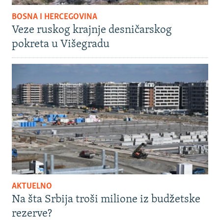
BOSNA I HERCEGOVINA
Veze ruskog krajnje desničarskog
pokreta u Višegradu
AKTUELNO
Na šta Srbija troši milione iz budžetske
rezerve?