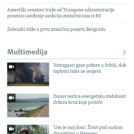
Američki senatori traže od Trumpove administracije
ponovno uvođenje sankcija zvaničnicima iz RS
Zelenski stiže u prvu zvaničnu posjetu Beogradu
Multimedija
Vatrogasci gase požare u Srbiji, dok
toplotni talas ne jenjava
Dunav testira energetsku stabilnost
država kroz koje protiče
'Ovo je moj dom': Život pod ruskim
dronovima u Hersonu