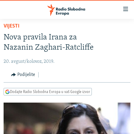
Dostupni
linkovi
Pređite
VIJESTI
na
VIJESTI
Nova pravila Irana za
glavni
BOSNA I HERCEGOVINA
sadržaj
Nazanin Zaghari-Ratcliffe
SRBIJA
Pređite
na
20. avgust/kolovoz, 2019.
KOSOVO
glavnu
CRNA GORA
Podijelite
navigaciju
Pređite
VIZUELNO
na
Dodajte Radio Slobodna Evropa u vaš Google izvor
PODCASTI
VIDEO
pretragu
RAT U UKRAJINI
FOTOGALERIJE
KINA NA BALKANU
INFOGRAFIKE
RSE PRIČE IZ SVIJETA