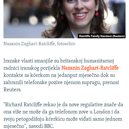
ISPRIČAJ MI
DNEVNO@RSE
SPECIJALI RSE
VIŠE OD NASLOVA
PRATITE NAS
Nazanin Zaghari-Ratcliffe, fotoarhiv
GENOCID U SREBRENICI
POPLAVE I KLIZIŠTA U BIH 2024.
Iranske vlasti smanjile su britanskoj humanitarnoj
TV LIBERTY
radnici iranskog porijekla
Nazanin Zaghari-Ratcliffe
Sve RFE/RL stranice
kontakte sa kćerkom na jedanput mjesečno dok su
POST SCRIPTUM
zabranili telefonske pozive njenom suprugu, prenosi
MOJA EVROPA
Reuters.
TRI DECENIJE OD RATA U BIH
"Richard Ratcliffe rekao je da nove regulative znače da
SVE KARTE DEJTONA
ona više ne može da ga telefonom zove u London i da
svoju petogodišnju kćerkicu može viđati samo jednom
NASTANAK I RASPAD JUGOSLAVIJE
mjesečno", navodi BBC.