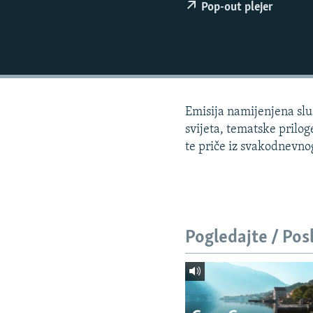
ISPRIČAJ MI
Pop-out plejer
DNEVNO@RSE
SPECIJALI RSE
VIŠE OD NASLOVA
GENOCID U SREBRENICI
Emisija namijenjena sluš
POPLAVE I KLIZIŠTA U BIH 2024.
svijeta, tematske prilog
te priče iz svakodnevnog 
TV LIBERTY
POST SCRIPTUM
MOJA EVROPA
TRI DECENIJE OD RATA U BIH
Pogledajte / Pos
SVE KARTE DEJTONA
NASTANAK I RASPAD JUGOSLAVIJE