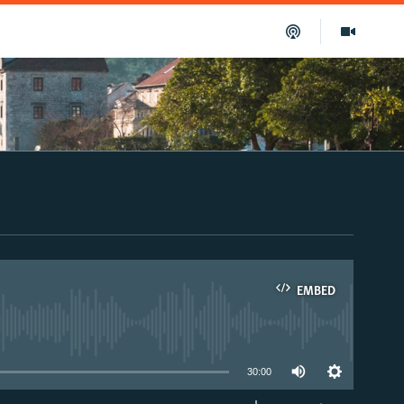
EMBED
able
30:00