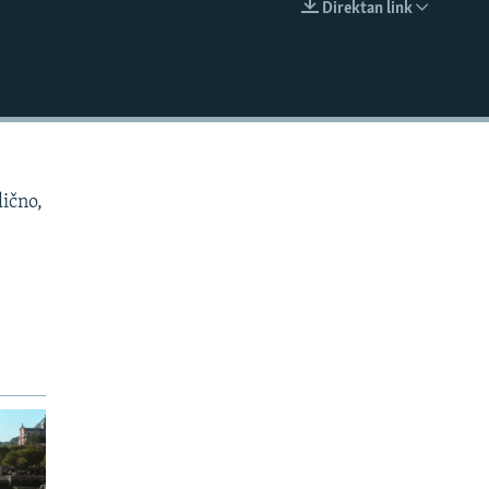
Direktan link
EMBED
lično,