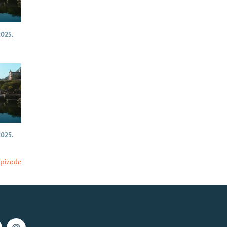
025.
025.
epizode