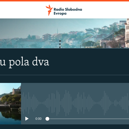
u pola dva
No media source currently avail
0:00