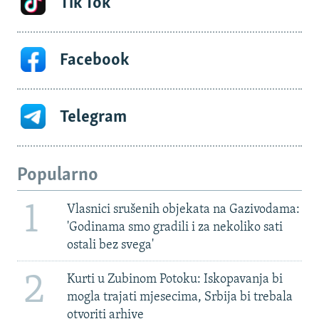
Tik Tok
Facebook
Telegram
Popularno
1
Vlasnici srušenih objekata na Gazivodama:
'Godinama smo gradili i za nekoliko sati
ostali bez svega'
2
Kurti u Zubinom Potoku: Iskopavanja bi
mogla trajati mjesecima, Srbija bi trebala
otvoriti arhive