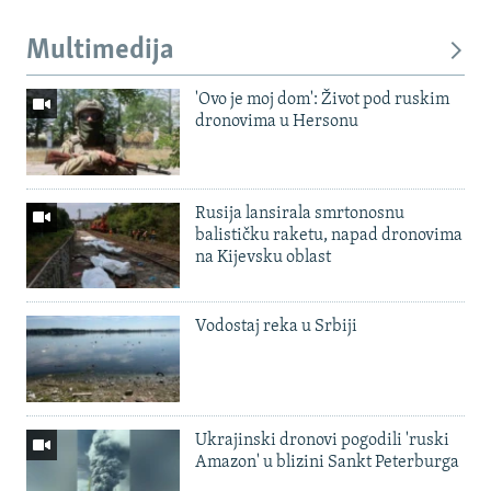
Multimedija
'Ovo je moj dom': Život pod ruskim
dronovima u Hersonu
Rusija lansirala smrtonosnu
balističku raketu, napad dronovima
na Kijevsku oblast
Vodostaj reka u Srbiji
Ukrajinski dronovi pogodili 'ruski
Amazon' u blizini Sankt Peterburga