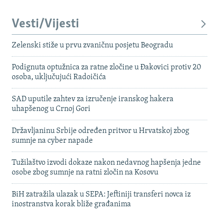
Vesti/Vijesti
Zelenski stiže u prvu zvaničnu posjetu Beogradu
Podignuta optužnica za ratne zločine u Đakovici protiv 20
osoba, uključujući Radoičića
SAD uputile zahtev za izručenje iranskog hakera
uhapšenog u Crnoj Gori
Državljaninu Srbije određen pritvor u Hrvatskoj zbog
sumnje na cyber napade
Tužilaštvo izvodi dokaze nakon nedavnog hapšenja jedne
osobe zbog sumnje na ratni zločin na Kosovu
BiH zatražila ulazak u SEPA: Jeftiniji transferi novca iz
inostranstva korak bliže građanima