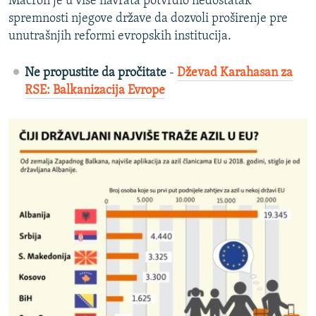
Macron je u više navrata potvrdio nedostatak
spremnosti njegove države da dozvoli proširenje pre
unutrašnjih reformi evropskih institucija.
Ne propustite da pročitate
-
Dževad Karahasan za
RSE: Balkanizacija Evrope