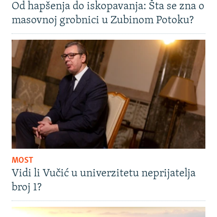
Od hapšenja do iskopavanja: Šta se zna o
masovnoj grobnici u Zubinom Potoku?
MOST
Vidi li Vučić u univerzitetu neprijatelja
broj 1?