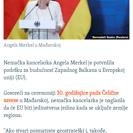
ISPRIČAJ MI
DNEVNO@RSE
SPECIJALI RSE
VIŠE OD NASLOVA
PRATITE NAS
Angela Merkel u Mađarskoj
GENOCID U SREBRENICI
POPLAVE I KLIZIŠTA U BIH 2024.
Nemačka kancelarka Angela Merkel je potvrdila
TV LIBERTY
podršku za budućnost Zapadnog Balkana u Evropskoj
Sve RFE/RL stranice
uniji (EU).
POST SCRIPTUM
MOJA EVROPA
Govoreći na ceremoniji
30. godišnjice pada Čelične
zavese
u Mađarskoj, nemačka kancelarka je naglasila
TRI DECENIJE OD RATA U BIH
da će EU biti jedinstvena jedino kada se uključe zemlje
SVE KARTE DEJTONA
regiona.
NASTANAK I RASPAD JUGOSLAVIJE
"Ako stvari posmatrate geostrateški i, takođe,