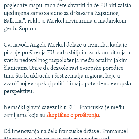
pogledate mapu, tada ćete shvatiti da će EU biti zaista
ujedinjena samo zajedno sa državama Zapadnog
Balkana", rekla je Merkel novinarima u mađarskom
gradu Sopron.
Ovi navodi Angele Merkel dolaze u trenutku kada je
pitanje proširenja EU pod ozbiljnim znakom pitanja u
svetlu nedovoljnog raspoloženja među ostalim jakim
članicama Unije da dozvole rast evropske porodice
time što bi uključile i šest zemalja regiona, koje u
zvaničnoj evropskoj politici imaju potvrđenu evropsku
perspektivu.
Nemački glavni saveznik u EU - Francuska je među
zemljama koje su
skeptične o proširenju
.
Od imenovanja na čelo francuske države, Emmanuel