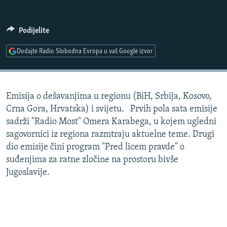
ISPRIČAJ MI
DNEVNO@RSE
Podijelite
SPECIJALI RSE
Dodajte Radio Slobodna Evropa u vaš Google izvor
VIŠE OD NASLOVA
PRATITE NAS
GENOCID U SREBRENICI
Emisija o dešavanjima u regionu (BiH, Srbija, Kosovo,
POPLAVE I KLIZIŠTA U BIH 2024.
Crna Gora, Hrvatska) i svijetu. Prvih pola sata emisije
TV LIBERTY
Sve RFE/RL stranice
sadrži "Radio Most" Omera Karabega, u kojem ugledni
sagovornici iz regiona razmtraju aktuelne teme. Drugi
POST SCRIPTUM
dio emisije čini program "Pred licem pravde" o
MOJA EVROPA
suđenjima za ratne zločine na prostoru bivše
Jugoslavije.
TRI DECENIJE OD RATA U BIH
SVE KARTE DEJTONA
NASTANAK I RASPAD JUGOSLAVIJE