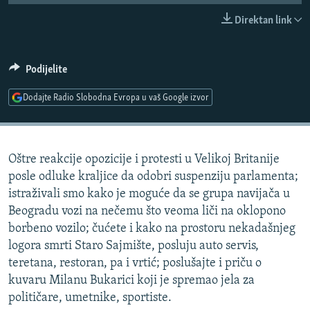
ISPRIČAJ MI
Direktan link
DNEVNO@RSE
SPECIJALI RSE
Podijelite
VIŠE OD NASLOVA
Dodajte Radio Slobodna Evropa u vaš Google izvor
PRATITE NAS
GENOCID U SREBRENICI
POPLAVE I KLIZIŠTA U BIH 2024.
Oštre reakcije opozicije i protesti u Velikoj Britanije
TV LIBERTY
Sve RFE/RL stranice
posle odluke kraljice da odobri suspenziju parlamenta;
POST SCRIPTUM
istraživali smo kako je moguće da se grupa navijača u
Beogradu vozi na nečemu što veoma liči na oklopono
MOJA EVROPA
borbeno vozilo; čućete i kako na prostoru nekadašnjeg
TRI DECENIJE OD RATA U BIH
logora smrti Staro Sajmište, posluju auto servis,
SVE KARTE DEJTONA
teretana, restoran, pa i vrtić; poslušajte i priču o
kuvaru Milanu Bukarici koji je spremao jela za
NASTANAK I RASPAD JUGOSLAVIJE
političare, umetnike, sportiste.