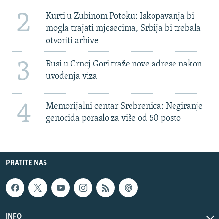
2
Kurti u Zubinom Potoku: Iskopavanja bi
mogla trajati mjesecima, Srbija bi trebala
otvoriti arhive
3
Rusi u Crnoj Gori traže nove adrese nakon
uvođenja viza
4
Memorijalni centar Srebrenica: Negiranje
genocida poraslo za više od 50 posto
PRATITE NAS
INFO