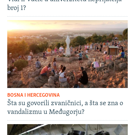
broj 1?
BOSNA I HERCEGOVINA
Šta su govorili zvaničnici, a šta se zna o
vandalizmu u Međugorju?