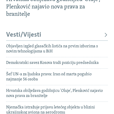
Plenković najavio nova prava za
branitelje
Vesti/Vijesti
Objavljen izgled glasačkih listića na prvim izborima s
novim tehnologijama u BiH
Demokratski savez Kosova traži poziciju predsednika
Šef UN-a za ljudska prava: Iran od marta pogubio
najmanje 56 osoba
Hrvatska obilježava godišnjicu 'Oluje', Plenković najavio
nova prava za branitelje
Njemačka istražuje prijavu letećeg objekta u blizini
ukrajinskog aviona na aerodromu