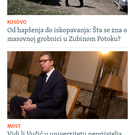
KOSOVO
Od hapšenja do iskopavanja: Šta se zna o
masovnoj grobnici u Zubinom Potoku?
MOST
Vidi li Vučić u univerzitetu neprijatelja