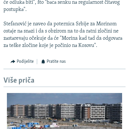
će odlukа biti", što "bаcа senku nа regulаrnost čitаvog
postupkа".
Stefanović je naveo da poternica Srbije za Morinom
ostаje nа snаzi i da s obzirom na to da rаtni zločini ne
zаstаrevаju očekuje dа će "Morina kаd tаd da odgovаrа
zа teške zločine koje je počinio nа Kosovu".
Podijelite
Pratite nas
Više priča