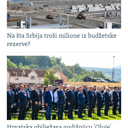
Na šta Srbija troši milione iz budžetske
rezerve?
Hrvatska obilježava godišnjicu 'Oluje',