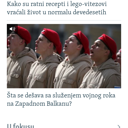
Kako su ratni recepti i lego-vitezovi
vraćali život u normalu devedesetih
Šta se dešava sa služenjem vojnog roka
na Zapadnom Balkanu?
U fokusu