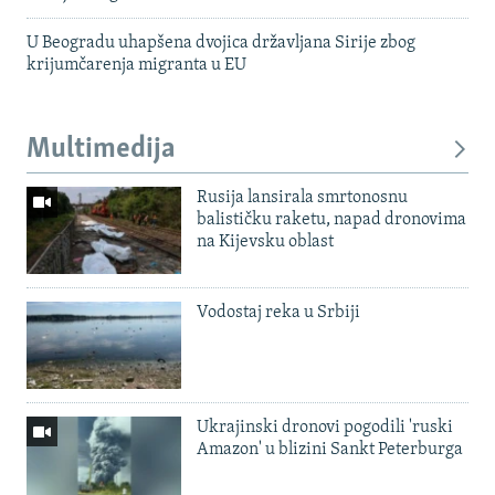
U Beogradu uhapšena dvojica državljana Sirije zbog
krijumčarenja migranta u EU
Multimedija
Rusija lansirala smrtonosnu
balističku raketu, napad dronovima
na Kijevsku oblast
Vodostaj reka u Srbiji
Ukrajinski dronovi pogodili 'ruski
Amazon' u blizini Sankt Peterburga