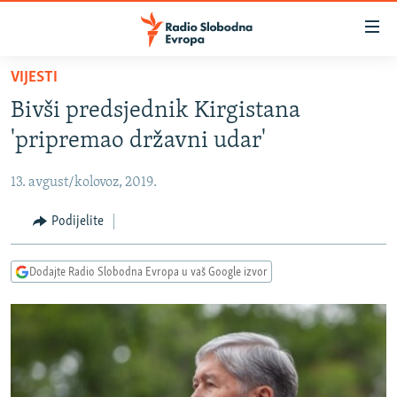
Dostupni
linkovi
Pređite
VIJESTI
na
VIJESTI
Bivši predsjednik Kirgistana
glavni
BOSNA I HERCEGOVINA
sadržaj
'pripremao državni udar'
SRBIJA
Pređite
na
13. avgust/kolovoz, 2019.
KOSOVO
glavnu
CRNA GORA
Podijelite
navigaciju
Pređite
VIZUELNO
na
Dodajte Radio Slobodna Evropa u vaš Google izvor
PODCASTI
VIDEO
pretragu
RAT U UKRAJINI
FOTOGALERIJE
KINA NA BALKANU
INFOGRAFIKE
RSE PRIČE IZ SVIJETA