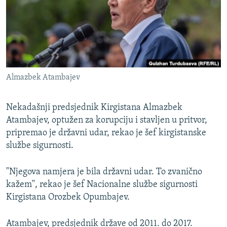
ISPRIČAJ MI
DNEVNO@RSE
SPECIJALI RSE
VIŠE OD NASLOVA
PRATITE NAS
Almazbek Atambajev
GENOCID U SREBRENICI
POPLAVE I KLIZIŠTA U BIH 2024.
Nekadašnji predsjednik Kirgistana Almazbek
TV LIBERTY
Atambajev, optužen za korupciju i stavljen u pritvor,
Sve RFE/RL stranice
pripremao je državni udar, rekao je šef kirgistanske
POST SCRIPTUM
službe sigurnosti.
MOJA EVROPA
"Njegova namjera je bila državni udar. To zvanično
TRI DECENIJE OD RATA U BIH
kažem", rekao je šef Nacionalne službe sigurnosti
SVE KARTE DEJTONA
Kirgistana Orozbek Opumbajev.
NASTANAK I RASPAD JUGOSLAVIJE
Atambajev, predsjednik države od 2011. do 2017.