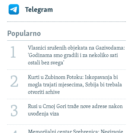
Telegram
Popularno
1
Vlasnici srušenih objekata na Gazivodama:
'Godinama smo gradili i za nekoliko sati
ostali bez svega'
2
Kurti u Zubinom Potoku: Iskopavanja bi
mogla trajati mjesecima, Srbija bi trebala
otvoriti arhive
3
Rusi u Crnoj Gori traže nove adrese nakon
uvođenja viza
Memorijalni centar Srebrenica: Negiranje