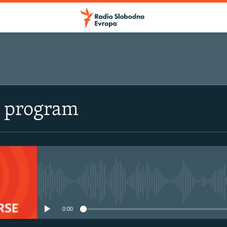
i program
No media source currently avail
0:00