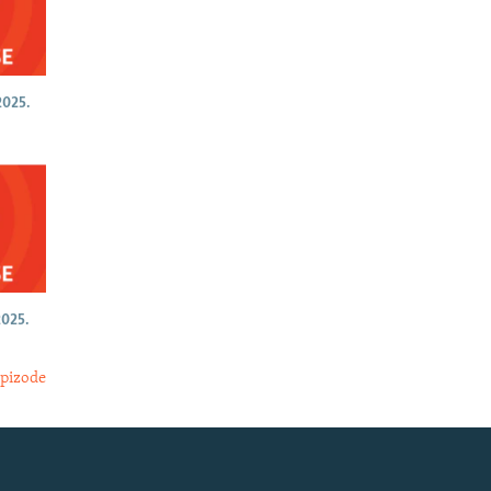
025.
025.
epizode