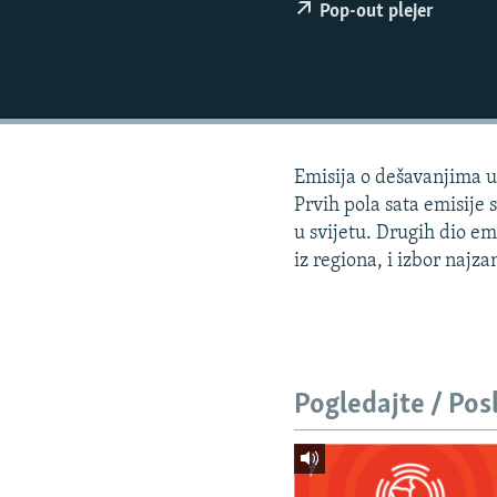
ISPRIČAJ MI
Pop-out plejer
DNEVNO@RSE
SPECIJALI RSE
VIŠE OD NASLOVA
GENOCID U SREBRENICI
Emisija o dešavanjima u 
POPLAVE I KLIZIŠTA U BIH 2024.
Prvih pola sata emisije
u svijetu. Drugih dio em
TV LIBERTY
iz regiona, i izbor najza
POST SCRIPTUM
MOJA EVROPA
TRI DECENIJE OD RATA U BIH
Pogledajte / Pos
SVE KARTE DEJTONA
NASTANAK I RASPAD JUGOSLAVIJE