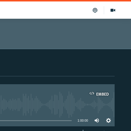
EMBED
able
1:00:00