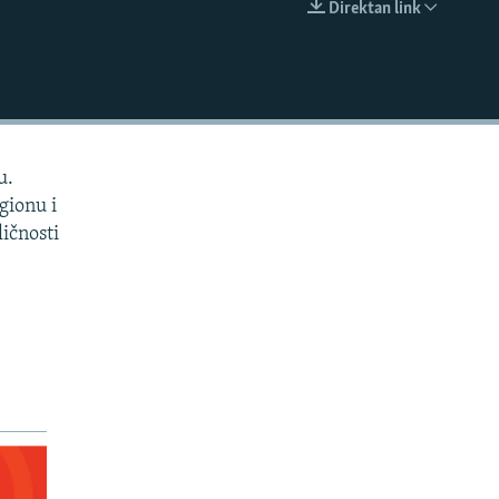
Direktan link
EMBED
u.
gionu i
ličnosti