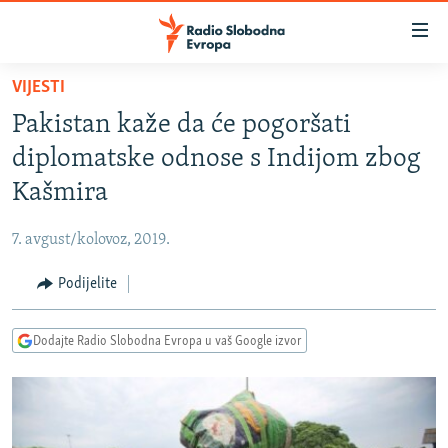
Dostupni
linkovi
Pređite
VIJESTI
na
VIJESTI
Pakistan kaže da će pogoršati
glavni
BOSNA I HERCEGOVINA
sadržaj
diplomatske odnose s Indijom zbog
SRBIJA
Pređite
Kašmira
na
KOSOVO
glavnu
7. avgust/kolovoz, 2019.
CRNA GORA
navigaciju
Pređite
Podijelite
VIZUELNO
na
PODCASTI
VIDEO
pretragu
Dodajte Radio Slobodna Evropa u vaš Google izvor
RAT U UKRAJINI
FOTOGALERIJE
KINA NA BALKANU
INFOGRAFIKE
RSE PRIČE IZ SVIJETA