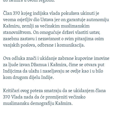
do nemira u ovom regionu.
Član 370 kojeg indijska vlada pokušava ukinuti je
veoma osjetljiv dio Ustava jer on garantuje autonomiju
Kašmiru, zemlji sa većinskim muslimanskim
stanovništvom. On omogućuje državi vlastiti ustav,
zasebnu zastavu i nezavisnost o svim pitanjima osim
vanjskih poslova, odbrane i komunikacija.
Ova odluka znači i ukidanje zabrane kupovine imovine
za ljude izvan Džamua i Kašmira, čime se otvara put
Indijcima da ulažu i naseljavaju se ovdje kao i u bilo
kom drugom dijelu Indije.
Kritičari ovog poteza smatraju da se ukidanjem člana
370 Vlada nada da će promijeniti većinsko
muslimansku demografiju Kašmira.