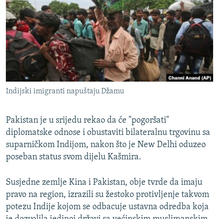
ISPRIČAJ MI
DNEVNO@RSE
SPECIJALI RSE
VIŠE OD NASLOVA
PRATITE NAS
GENOCID U SREBRENICI
Indijski imigranti napuštaju Džamu
POPLAVE I KLIZIŠTA U BIH 2024.
TV LIBERTY
Sve RFE/RL stranice
Pakistan je u srijedu rekao da će "pogoršati"
diplomatske odnose i obustaviti bilateralnu trgovinu sa
POST SCRIPTUM
suparničkom Indijom, nakon što je New Delhi oduzeo
MOJA EVROPA
poseban status svom dijelu Kašmira.
TRI DECENIJE OD RATA U BIH
Susjedne zemlje Kina i Pakistan, obje tvrde da imaju
SVE KARTE DEJTONA
pravo na region, izrazili su žestoko protivljenje takvom
NASTANAK I RASPAD JUGOSLAVIJE
potezu Indije kojom se odbacuje ustavna odredba koja