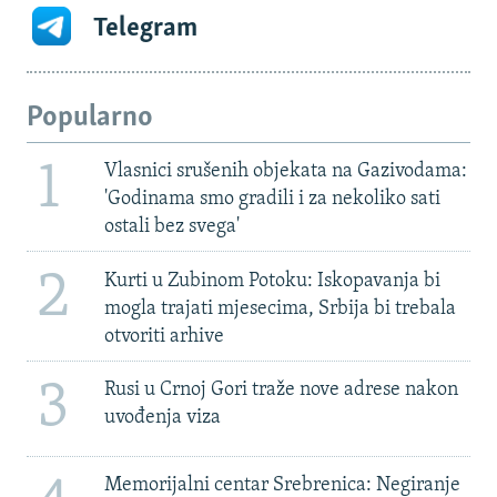
Telegram
Popularno
1
Vlasnici srušenih objekata na Gazivodama:
'Godinama smo gradili i za nekoliko sati
ostali bez svega'
2
Kurti u Zubinom Potoku: Iskopavanja bi
mogla trajati mjesecima, Srbija bi trebala
otvoriti arhive
3
Rusi u Crnoj Gori traže nove adrese nakon
uvođenja viza
Memorijalni centar Srebrenica: Negiranje