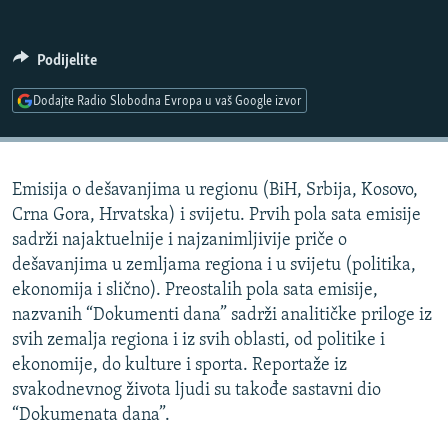
ISPRIČAJ MI
DNEVNO@RSE
Podijelite
SPECIJALI RSE
Dodajte Radio Slobodna Evropa u vaš Google izvor
VIŠE OD NASLOVA
PRATITE NAS
GENOCID U SREBRENICI
Emisija o dešavanjima u regionu (BiH, Srbija, Kosovo,
POPLAVE I KLIZIŠTA U BIH 2024.
Crna Gora, Hrvatska) i svijetu. Prvih pola sata emisije
TV LIBERTY
Sve RFE/RL stranice
sadrži najaktuelnije i najzanimljivije priče o
dešavanjima u zemljama regiona i u svijetu (politika,
POST SCRIPTUM
ekonomija i slično). Preostalih pola sata emisije,
MOJA EVROPA
nazvanih “Dokumenti dana” sadrži analitičke priloge iz
svih zemalja regiona i iz svih oblasti, od politike i
TRI DECENIJE OD RATA U BIH
ekonomije, do kulture i sporta. Reportaže iz
SVE KARTE DEJTONA
svakodnevnog života ljudi su takođe sastavni dio
“Dokumenata dana”.
NASTANAK I RASPAD JUGOSLAVIJE