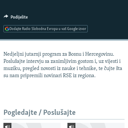
ISPRIČAJ MI
DNEVNO@RSE
Podijelite
SPECIJALI RSE
Dodajte Radio Slobodna Evropa u vaš Google izvor
VIŠE OD NASLOVA
PRATITE NAS
GENOCID U SREBRENICI
Nedjeljni jutarnji program za Bosnu i Hercegovinu.
POPLAVE I KLIZIŠTA U BIH 2024.
Poslušajte intervju sa zanimljivim gostom i, uz vijesti i
TV LIBERTY
Sve RFE/RL stranice
muziku, pregled novosti iz nauke i tehnike, te čujte šta
su nam pripremili novinari RSE iz regiona.
POST SCRIPTUM
MOJA EVROPA
TRI DECENIJE OD RATA U BIH
SVE KARTE DEJTONA
Pogledajte / Poslušajte
NASTANAK I RASPAD JUGOSLAVIJE