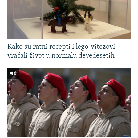
Kako su ratni recepti i lego-vitezovi
vraćali život u normalu devedesetih