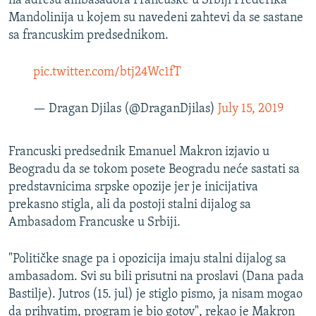
na adresu ambasadora Francuske u Srbiji Frederika
Mandolinija u kojem su navedeni zahtevi da se sastane
sa francuskim predsednikom.
pic.twitter.com/btj24Wc1fT
— Dragan Djilas (@DraganDjilas)
July 15, 2019
Francuski predsednik Emanuel Makron izjavio u
Beogradu da se tokom posete Beogradu neće sastati sa
predstavnicima srpske opozije jer je inicijativa
prekasno stigla, ali da postoji stalni dijalog sa
Ambasadom Francuske u Srbiji.
"Političke snage pa i opozicija imaju stalni dijalog sa
ambasadom. Svi su bili prisutni na proslavi (Dana pada
Bastilje). Jutros (15. jul) je stiglo pismo, ja nisam mogao
da prihvatim, program je bio gotov", rekao je Makron