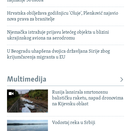
najmanje 56 osoba
Hrvatska obilježava godišnjicu 'Oluje', Plenković najavio
nova prava za branitelje
Njemačka istražuje prijavu letećeg objekta u blizini
ukrajinskog aviona na aerodromu
U Beogradu uhapšena dvojica državljana Sirije zbog
krijumčarenja migranta u EU
Multimedija
Rusija lansirala smrtonosnu
balističku raketu, napad dronovima
na Kijevsku oblast
Vodostaj reka u Srbiji