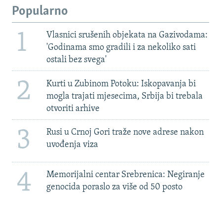
Popularno
1
Vlasnici srušenih objekata na Gazivodama:
'Godinama smo gradili i za nekoliko sati
ostali bez svega'
2
Kurti u Zubinom Potoku: Iskopavanja bi
mogla trajati mjesecima, Srbija bi trebala
otvoriti arhive
3
Rusi u Crnoj Gori traže nove adrese nakon
uvođenja viza
4
Memorijalni centar Srebrenica: Negiranje
genocida poraslo za više od 50 posto