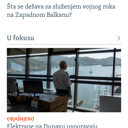
Šta se dešava sa služenjem vojnog roka
na Zapadnom Balkanu?
U fokusu
OBJAŠNJENO
Elektrane na Dunavu usporavaju,