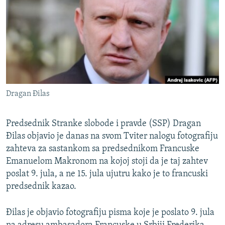
ISPRIČAJ MI
DNEVNO@RSE
SPECIJALI RSE
VIŠE OD NASLOVA
PRATITE NAS
GENOCID U SREBRENICI
Dragan Đilas
POPLAVE I KLIZIŠTA U BIH 2024.
TV LIBERTY
Sve RFE/RL stranice
Predsednik Stranke slobode i pravde (SSP) Dragan
Đilas objavio je danas na svom Tviter nalogu fotografiju
POST SCRIPTUM
zahteva za sastankom sa predsednikom Francuske
MOJA EVROPA
Emanuelom Makronom na kojoj stoji da je taj zahtev
TRI DECENIJE OD RATA U BIH
poslat 9. jula, a ne 15. jula ujutru kako je to francuski
predsednik kazao.
SVE KARTE DEJTONA
NASTANAK I RASPAD JUGOSLAVIJE
Đilas je objavio fotografiju pisma koje je poslato 9. jula