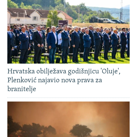
Hrvatska obilježava godišnjicu 'Oluje',
Plenković najavio nova prava za
branitelje