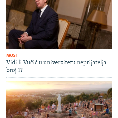
MOST
Vidi li Vučić u univerzitetu neprijatelja
broj 1?