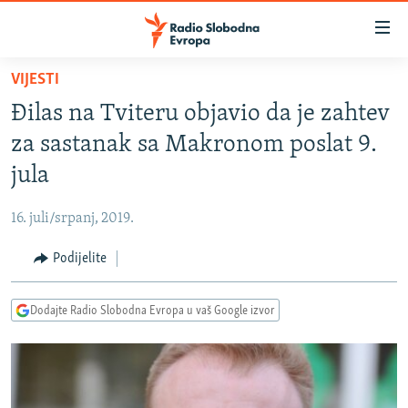
Dostupni
linkovi
Pređite
VIJESTI
na
VIJESTI
Đilas na Tviteru objavio da je zahtev
glavni
BOSNA I HERCEGOVINA
sadržaj
za sastanak sa Makronom poslat 9.
SRBIJA
Pređite
jula
na
KOSOVO
glavnu
16. juli/srpanj, 2019.
CRNA GORA
navigaciju
Pređite
Podijelite
VIZUELNO
na
PODCASTI
VIDEO
pretragu
Dodajte Radio Slobodna Evropa u vaš Google izvor
RAT U UKRAJINI
FOTOGALERIJE
KINA NA BALKANU
INFOGRAFIKE
RSE PRIČE IZ SVIJETA