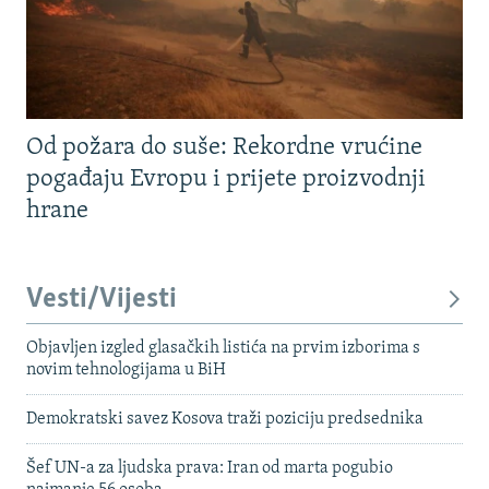
Od požara do suše: Rekordne vrućine
pogađaju Evropu i prijete proizvodnji
hrane
Vesti/Vijesti
Objavljen izgled glasačkih listića na prvim izborima s
novim tehnologijama u BiH
Demokratski savez Kosova traži poziciju predsednika
Šef UN-a za ljudska prava: Iran od marta pogubio