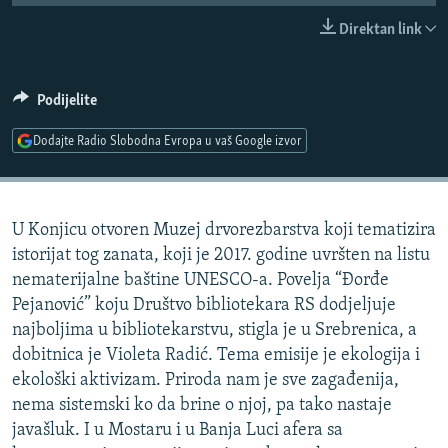
ISPRIČAJ MI
Direktan link
DNEVNO@RSE
SPECIJALI RSE
Podijelite
VIŠE OD NASLOVA
Dodajte Radio Slobodna Evropa u vaš Google izvor
PRATITE NAS
GENOCID U SREBRENICI
POPLAVE I KLIZIŠTA U BIH 2024.
U Konjicu otvoren Muzej drvorezbarstva koji tematizira
TV LIBERTY
Sve RFE/RL stranice
istorijat tog zanata, koji je 2017. godine uvršten na listu
POST SCRIPTUM
nematerijalne baštine UNESCO-a. Povelja “Đorđe
Pejanović” koju Društvo bibliotekara RS dodjeljuje
MOJA EVROPA
najboljima u bibliotekarstvu, stigla je u Srebrenica, a
TRI DECENIJE OD RATA U BIH
dobitnica je Violeta Radić. Tema emisije je ekologija i
SVE KARTE DEJTONA
ekološki aktivizam. Priroda nam je sve zagađenija,
nema sistemski ko da brine o njoj, pa tako nastaje
NASTANAK I RASPAD JUGOSLAVIJE
javašluk. I u Mostaru i u Banja Luci afera sa