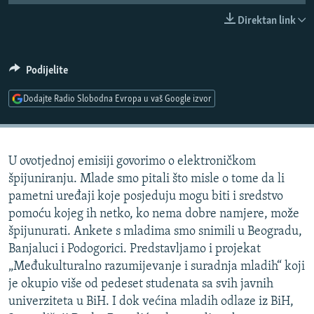
ISPRIČAJ MI
Direktan link
DNEVNO@RSE
SPECIJALI RSE
Podijelite
VIŠE OD NASLOVA
Dodajte Radio Slobodna Evropa u vaš Google izvor
PRATITE NAS
GENOCID U SREBRENICI
POPLAVE I KLIZIŠTA U BIH 2024.
U ovotjednoj emisiji govorimo o elektroničkom
TV LIBERTY
Sve RFE/RL stranice
špijuniranju. Mlade smo pitali što misle o tome da li
POST SCRIPTUM
pametni uređaji koje posjeduju mogu biti i sredstvo
pomoću kojeg ih netko, ko nema dobre namjere, može
MOJA EVROPA
špijunurati. Ankete s mladima smo snimili u Beogradu,
TRI DECENIJE OD RATA U BIH
Banjaluci i Podogorici. Predstavljamo i projekat
SVE KARTE DEJTONA
„Međukulturalno razumijevanje i suradnja mladih“ koji
je okupio više od pedeset studenata sa svih javnih
NASTANAK I RASPAD JUGOSLAVIJE
univerziteta u BiH. I dok većina mladih odlaze iz BiH,