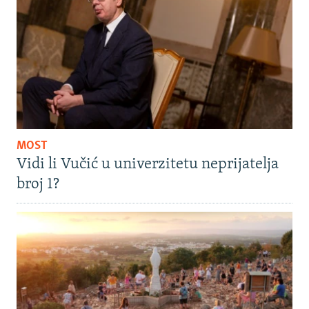
MOST
Vidi li Vučić u univerzitetu neprijatelja
broj 1?