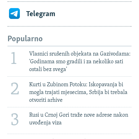
Telegram
Popularno
1
Vlasnici srušenih objekata na Gazivodama:
'Godinama smo gradili i za nekoliko sati
ostali bez svega'
2
Kurti u Zubinom Potoku: Iskopavanja bi
mogla trajati mjesecima, Srbija bi trebala
otvoriti arhive
3
Rusi u Crnoj Gori traže nove adrese nakon
uvođenja viza