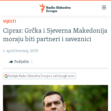
Dostupni
linkovi
Pređite
VIJESTI
na
VIJESTI
Cipras: Grčka i Sjeverna Makedonija
glavni
BOSNA I HERCEGOVINA
sadržaj
moraju biti partneri i saveznici
SRBIJA
Pređite
na
1. april/travanj, 2019.
KOSOVO
glavnu
CRNA GORA
Podijelite
navigaciju
Pređite
VIZUELNO
na
Dodajte Radio Slobodna Evropa u vaš Google izvor
PODCASTI
VIDEO
pretragu
RAT U UKRAJINI
FOTOGALERIJE
KINA NA BALKANU
INFOGRAFIKE
RSE PRIČE IZ SVIJETA