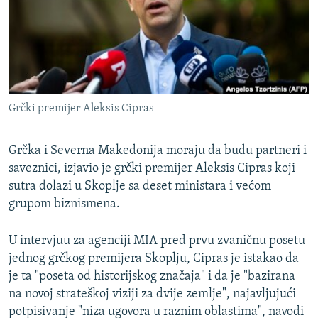
ISPRIČAJ MI
DNEVNO@RSE
SPECIJALI RSE
VIŠE OD NASLOVA
PRATITE NAS
Grčki premijer Aleksis Cipras
GENOCID U SREBRENICI
POPLAVE I KLIZIŠTA U BIH 2024.
Grčka i Severna Makedonija moraju da budu partneri i
TV LIBERTY
saveznici, izjavio je grčki premijer Aleksis Cipras koji
Sve RFE/RL stranice
sutra dolazi u Skoplje sa deset ministara i većom
POST SCRIPTUM
grupom biznismena.
MOJA EVROPA
U intervjuu za agenciji MIA pred prvu zvaničnu posetu
TRI DECENIJE OD RATA U BIH
jednog grčkog premijera Skoplju, Cipras je istakao da
SVE KARTE DEJTONA
je ta "poseta od historijskog značaja" i da je "bazirana
na novoj strateškoj viziji za dvije zemlje", najavljujući
NASTANAK I RASPAD JUGOSLAVIJE
potpisivanje "niza ugovora u raznim oblastima", navodi