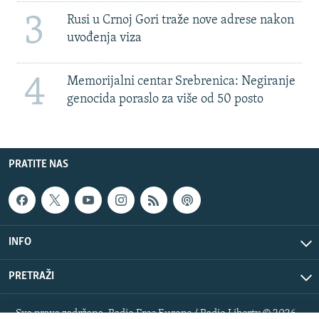
3
Rusi u Crnoj Gori traže nove adrese nakon
uvođenja viza
4
Memorijalni centar Srebrenica: Negiranje
genocida poraslo za više od 50 posto
PRATITE NAS
INFO
PRETRAŽI
Sva prava zadržana. Radio Free Europe / Radio Liberty © 2026