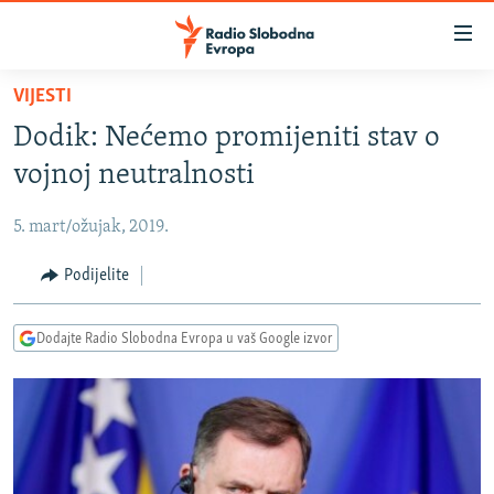
Dostupni
linkovi
Pređite
VIJESTI
na
VIJESTI
Dodik: Nećemo promijeniti stav o
glavni
BOSNA I HERCEGOVINA
sadržaj
vojnoj neutralnosti
SRBIJA
Pređite
na
5. mart/ožujak, 2019.
KOSOVO
glavnu
CRNA GORA
Podijelite
navigaciju
Pređite
VIZUELNO
na
Dodajte Radio Slobodna Evropa u vaš Google izvor
PODCASTI
VIDEO
pretragu
RAT U UKRAJINI
FOTOGALERIJE
KINA NA BALKANU
INFOGRAFIKE
RSE PRIČE IZ SVIJETA