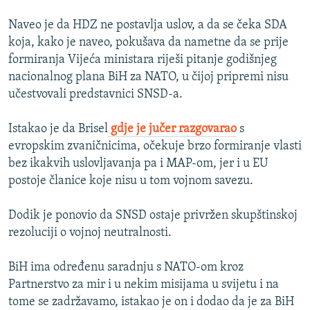
Naveo je da HDZ ne postavlja uslov, a da se čeka SDA
koja, kako je naveo, pokušava da nametne da se prije
formiranja Vijeća ministara riješi pitanje godišnjeg
nacionalnog plana BiH za NATO, u čijoj pripremi nisu
učestvovali predstavnici SNSD-a.
Istakao je da Brisel
gdje je jučer razgovarao
s
evropskim zvaničnicima, očekuje brzo formiranje vlasti
bez ikakvih uslovljavanja pa i MAP-om, jer i u EU
postoje članice koje nisu u tom vojnom savezu.
Dodik je ponovio da SNSD ostaje privržen skupštinskoj
rezoluciji o vojnoj neutralnosti.
BiH ima određenu saradnju s NATO-om kroz
Partnerstvo za mir i u nekim misijama u svijetu i na
tome se zadržavamo, istakao je on i dodao da je za BiH