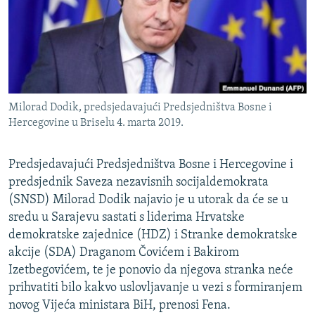
ISPRIČAJ MI
DNEVNO@RSE
SPECIJALI RSE
VIŠE OD NASLOVA
PRATITE NAS
Milorad Dodik, predsjedavajući Predsjedništva Bosne i
GENOCID U SREBRENICI
Hercegovine u Briselu 4. marta 2019.
POPLAVE I KLIZIŠTA U BIH 2024.
Predsjedavajući Predsjedništva Bosne i Hercegovine i
TV LIBERTY
Sve RFE/RL stranice
predsjednik Saveza nezavisnih socijaldemokrata
POST SCRIPTUM
(SNSD) Milorad Dodik najavio je u utorak da će se u
MOJA EVROPA
sredu u Sarajevu sastati s liderima Hrvatske
demokratske zajednice (HDZ) i Stranke demokratske
TRI DECENIJE OD RATA U BIH
akcije (SDA) Draganom Čovićem i Bakirom
SVE KARTE DEJTONA
Izetbegovićem, te je ponovio da njegova stranka neće
prihvatiti bilo kakvo uslovljavanje u vezi s formiranjem
NASTANAK I RASPAD JUGOSLAVIJE
novog Vijeća ministara BiH, prenosi Fena.