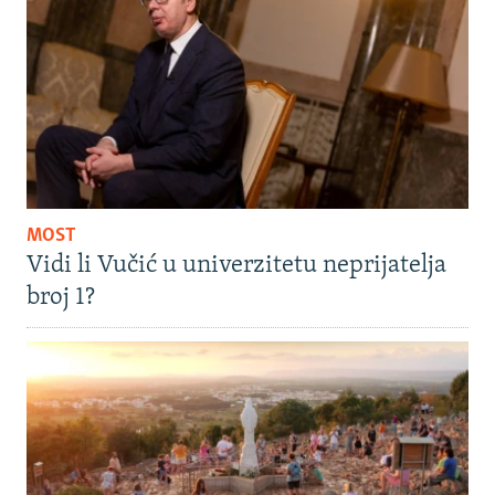
MOST
Vidi li Vučić u univerzitetu neprijatelja
broj 1?