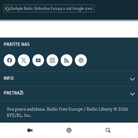
ISPRIČAJ MI
Dodajte Radio Slobodna Evropa u vaš Google izvor
DNEVNO@RSE
SPECIJALI RSE
VIŠE OD NASLOVA
PRATITE NAS
PRATITE NAS
GENOCID U SREBRENICI
POPLAVE I KLIZIŠTA U BIH 2024.
TV LIBERTY
Sve RFE/RL stranice
INFO
POST SCRIPTUM
PRETRAŽI
MOJA EVROPA
TRI DECENIJE OD RATA U BIH
Sva prava zadržana. Radio Free Europe / Radio Liberty © 2026
RFE/RL, Inc.
SVE KARTE DEJTONA
NASTANAK I RASPAD JUGOSLAVIJE